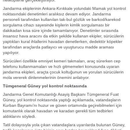
helikopterle gerçekleştiriliyor.
Jandarma ekiplerinin Ankara-Kırıkkale yolundaki Mamak yol kontrol
noktasındaki denetimleri aralıksız devam ediyor. Jandarma
personeli tarafından kullanılan tak-bul gözlük ve barkod/karekod
sorgulama cihazı sayesinde kişilerin kimlik sorgulaması bir
dakikadan kısa süre içinde tamamlanıyor. Denetimler sırasında
insansız hava aracını da etkin şekilde kullanan ekipler, sürücülerin
yaptıkları kural ihlallerini havadan denetlerken, dedektör köpekler
tarafından araçlarda patlayıcı ve uyuşturucu madde araması
yapılıyor.
Sürücüleri özellikle emniyet kemeri takmaları, araç sürerken cep
telefonu kullanmamaları ve hızlı gitmemeleri konusunda uyaran
jandarma ekipleri, araçta çocuk koltuğunun ve yorulan sürücülerin
mola vererek dinlenmelerinin önemini anlatıyor.
Tümgeneral Güney yol kontrol noktasında
Jandarma Genel Komutanlığı Asayiş Başkanı Tümgeneral Fuat
Güney, yol kontrol noktasında yaptığı açıklamada, vatandaşların
Kurban Bayramı'nı huzur ve güven ortamında geçirebilmeleri için
komutanlık olarak havadan ve karadan gerekli tüm tedbirleri
aldıklarını söyledi.
Tatil dolayısıyla yola çıkan vatandaşlara uyarılarda bulunan Güney,