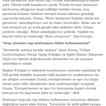
trafik kazalarının üçte birinin aşırı hızdan kaynaklandığına dikkati
çekti. Ölümlü trafik kazalarının yüzde 75'inde emniyet kemerinin
takılmamış olduğunun tespit edildiğini belirten Güney, araç
içerisinde bulunan herkesin emniyet kemeri takması gerektiği
uyarısında bulundu. Güney, "Bizim Jandarma Teşkilatı olarak asli
görevimiz, vatandaşımızın can ve malını korumaktır. Bizler can ve
mal emniyeti için şu anda gerekli etkin tedbirleri aldık. Onlara
yardımcı olacağız. Bütün arkadaşlarımız yollarda. İnşallah bu
bayram daha az üzüleceğiz. Bunu umuyorum." diye konuştu.
"Araç sürerken cep telefonlarını lütfen kullanmasınlar"
"Denetimler arttıkça kazalar azalıyor" diyen Güney, Türkiye
Cumhurbaşkanı Recep Tayyip Erdoğan ve İçişleri Bakanı Süleyman
Soylu'nun talimatı doğrultusunda denetimleri en üst seviyeye
çıkardıklarını anlattı.
Başkan Erdoğan'ın kabinenin kurulmasının ardından açıkladığı ilk
100 günlük hedefler arasında trafik kazalarının azaltılmasının da
yer aldığını anımsatan Güney, emniyet kemeri ve aşırı hız başta
olmak üzere etkin denetimden taviz verilmeyeceğini vurguladı.
Güney, "Emniyet kemeri ve aşırı hız konusunda duyarlı olursak
inanıyorum bu bayramda daha az üzüleceğiz." dedi.
Direksiyon başında cep telefonu kullanmanın sürücünün dikkatini
dağıttığına işaret eden Güney, "Sürücünün bir anlık gafleti kazaya