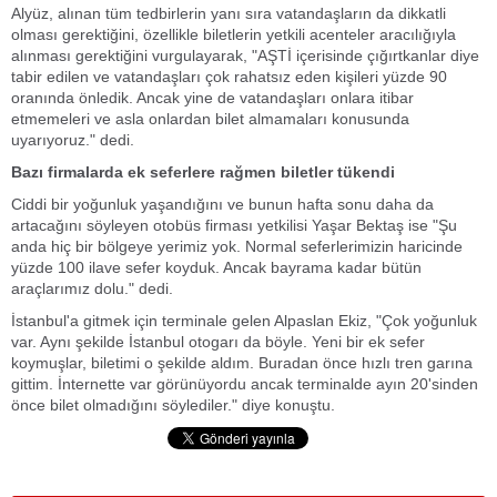
Alyüz, alınan tüm tedbirlerin yanı sıra vatandaşların da dikkatli
olması gerektiğini, özellikle biletlerin yetkili acenteler aracılığıyla
alınması gerektiğini vurgulayarak, "AŞTİ içerisinde çığırtkanlar diye
tabir edilen ve vatandaşları çok rahatsız eden kişileri yüzde 90
oranında önledik. Ancak yine de vatandaşları onlara itibar
etmemeleri ve asla onlardan bilet almamaları konusunda
uyarıyoruz." dedi.
Bazı firmalarda ek seferlere rağmen biletler tükendi
Ciddi bir yoğunluk yaşandığını ve bunun hafta sonu daha da
artacağını söyleyen otobüs firması yetkilisi Yaşar Bektaş ise "Şu
anda hiç bir bölgeye yerimiz yok. Normal seferlerimizin haricinde
yüzde 100 ilave sefer koyduk. Ancak bayrama kadar bütün
araçlarımız dolu." dedi.
İstanbul'a gitmek için terminale gelen Alpaslan Ekiz, "Çok yoğunluk
var. Aynı şekilde İstanbul otogarı da böyle. Yeni bir ek sefer
koymuşlar, biletimi o şekilde aldım. Buradan önce hızlı tren garına
gittim. İnternette var görünüyordu ancak terminalde ayın 20'sinden
önce bilet olmadığını söylediler." diye konuştu.