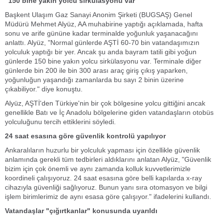
"150 bine yakın yolcu sirkülasyonu var"
Başkent Ulaşım Gaz Sanayi Anonim Şirketi (BUGSAŞ) Genel
Müdürü Mehmet Alyüz, AA muhabirine yaptığı açıklamada, hafta
sonu ve arife gününe kadar terminalde yoğunluk yaşanacağını
anlattı. Alyüz, "Normal günlerde AŞTİ 60-70 bin vatandaşımızın
yolculuk yaptığı bir yer. Ancak şu anda bayram tatili gibi yoğun
günlerde 150 bine yakın yolcu sirkülasyonu var. Terminale diğer
günlerde bin 200 ile bin 300 arası araç giriş çıkış yaparken,
yoğunluğun yaşandığı zamanlarda bu sayı 2 binin üzerine
çıkabiliyor." diye konuştu.
Alyüz, AŞTİ'den Türkiye'nin bir çok bölgesine yolcu gittiğini ancak
genellikle Batı ve İç Anadolu bölgelerine giden vatandaşların otobüs
yolculuğunu tercih ettiklerini söyledi.
24 saat esasına göre güvenlik kontrolü yapılıyor
Ankaralıların huzurlu bir yolculuk yapması için özellikle güvenlik
anlamında gerekli tüm tedbirleri aldıklarını anlatan Alyüz, "Güvenlik
bizim için çok önemli ve aynı zamanda kolluk kuvvetlerimizle
koordineli çalışıyoruz. 24 saat esasına göre belli kapılarda x-ray
cihazıyla güvenliği sağlıyoruz. Bunun yanı sıra otomasyon ve bilgi
işlem birimlerimiz de aynı esasa göre çalışıyor." ifadelerini kullandı.
Vatandaşlar "çığırtkanlar" konusunda uyarıldı