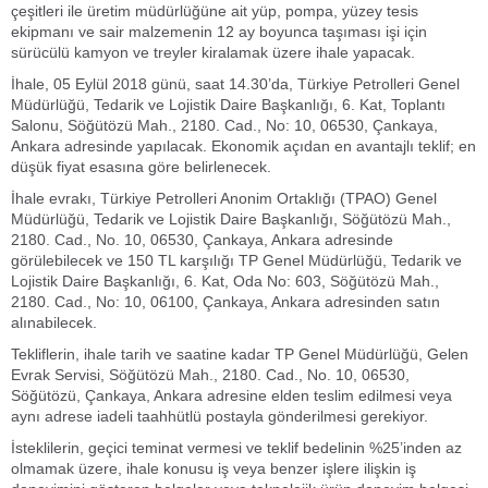
çeşitleri ile üretim müdürlüğüne ait yüp, pompa, yüzey tesis
ekipmanı ve sair malzemenin 12 ay boyunca taşıması işi için
sürücülü kamyon ve treyler kiralamak üzere ihale yapacak.
İhale, 05 Eylül 2018 günü, saat 14.30’da, Türkiye Petrolleri Genel
Müdürlüğü, Tedarik ve Lojistik Daire Başkanlığı, 6. Kat, Toplantı
Salonu, Söğütözü Mah., 2180. Cad., No: 10, 06530, Çankaya,
Ankara adresinde yapılacak. Ekonomik açıdan en avantajlı teklif; en
düşük fiyat esasına göre belirlenecek.
İhale evrakı, Türkiye Petrolleri Anonim Ortaklığı (TPAO) Genel
Müdürlüğü, Tedarik ve Lojistik Daire Başkanlığı, Söğütözü Mah.,
2180. Cad., No. 10, 06530, Çankaya, Ankara adresinde
görülebilecek ve 150 TL karşılığı TP Genel Müdürlüğü, Tedarik ve
Lojistik Daire Başkanlığı, 6. Kat, Oda No: 603, Söğütözü Mah.,
2180. Cad., No: 10, 06100, Çankaya, Ankara adresinden satın
alınabilecek.
Tekliflerin, ihale tarih ve saatine kadar TP Genel Müdürlüğü, Gelen
Evrak Servisi, Söğütözü Mah., 2180. Cad., No. 10, 06530,
Söğütözü, Çankaya, Ankara adresine elden teslim edilmesi veya
aynı adrese iadeli taahhütlü postayla gönderilmesi gerekiyor.
İsteklilerin, geçici teminat vermesi ve teklif bedelinin %25’inden az
olmamak üzere, ihale konusu iş veya benzer işlere ilişkin iş