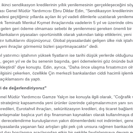
ikinci sendikasyon kredilerinin yıllık yenilemesinin gerçekleşeceğini sö
sı Genel Müdür Yardımcısı Ebru Dildar Edin, “Sendikasyon kredilerinin
si geçtiğimiz yıllarda açılan iki yıl vadeli dilimlerle uzatılarak yenileme
otek Teminatlı Menkul Kıymet ihraçlarında vadelerin 5 yıl ve üzerinde olm
 gelen geri ödeme olmaması sebebi ile yenilenmesi gereken önemli bir
nkaların piyasaları oportünisttik olarak yakından takip ettiklerini, yeni i
zır tuttuklarını düşünüyoruz. Global piyasalardaki gelişen ülke risk işta
ni ihraçlar görmemiz bizleri şaşırtmayacaktır” dedi.
l yatırımcı iştahının yüksek fiyatların ise tarihi düşük yerlerde olduğunu
, geçen yıl ve de bu senenin başında, geri ödemelerini göz önünde bu
ekleştirdi” diye konuştu. Edin, ayrıca, “Daha önce ulaşma fırsatımızın ol
 ilgisini çekerken, özellikle Çin merkezli bankalardan ciddi hacimli işleml
açıklamasını da yaptı.
ri de değerlendiriyoruz"
nel Müdür Yardımcısı Gamze Yalçın ise konuyla ilgili olarak, “Coğrafik 
 stratejimiz kapsamında yeni ürünler üzerinde çalışmalarımızın yanı sır
edileri, Eurotahvil ihraçları, seküritizasyon kredileri, dış ticaret bağlan
ili anlaşmalar başlıca yurt dışı finansman kaynakları olarak kullanılmaya
 derecelendirme kuruluşlarının yakın dönemlerdeki not indirimleri, gene
piyasalarda yaşanan faiz artışları gibi pek çok unsura rağmen bankacılı
rt dışı borçlanma araçlarından etkin bir şekilde faydalanmaya devam ed