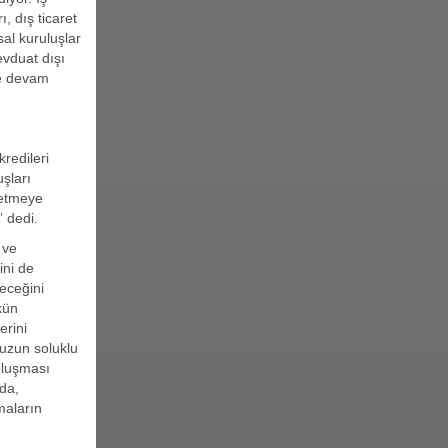
, dış ticaret
sal kuruluşlar
evduat dışı
ye devam
redileri
şları
 etmeye
 dedi.
 ve
ini de
deceğini
kün
erini
uzun soluklu
oluşması
nda,
maların