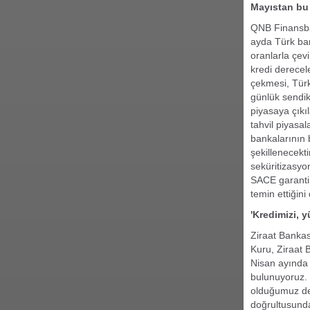
Mayıstan bu 
QNB Finansba
ayda Türk ban
oranlarla çev
kredi derecel
çekmesi, Türk 
günlük sendik
piyasaya çıkı
tahvil piyasa
bankalarının 
şekillenecekt
seküritizasyon
SACE garantil
temin ettiğini 
'Kredimizi, 
Ziraat Bankas
Kuru, Ziraat B
Nisan ayında 
bulunuyoruz. 
olduğumuz değ
doğrultusunda