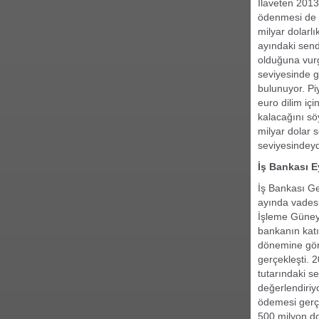
İlaveten 2013 
ödenmesi de 
milyar dolarl
ayındaki send
olduğuna vurg
seviyesinde g
bulunuyor. Pi
euro dilim iç
kalacağını sö
milyar dolar 
seviyesindeyd
İş Bankası E
İş Bankası Ge
ayında vadesi
İşleme Güney 
bankanın katıl
dönemine gör
gerçekleşti. 
tutarındaki s
değerlendiriy
ödemesi gerçe
500 milyon do