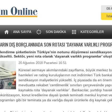
09 
İst
A
ANA SAYFA
SON DAKİKA
KATEGORİLER
ARIN DIŞ BORÇLANMADA SON ROTASI ‘DAYANAK VARLIKLI PROG
lendirme şirketlerinin Türkiye’nin notunu düşürmesi sendikasyo
ükseltti. Sektör, yeni rota olarak ‘dayanak varlıklı programlar’ oluş
20 Ağustos 2018 Pazartesi 16:51
Küresel sermaye akımlarındaki zayıflama, büyük merkez b
hamleleri ve rating kuruluşlarının not indirimleri Türk bankal
sendikasyon maliyetlerini yükseltti. İç piyasada da en önem
mevduatta rekabet ‘centilmenlik’ sınırları çerçevesinde yapı
kaynakta rota ‘dayanak varlıklar’. Bankacılar, yurtdışı hava
küritizasyon, konut kredilerine dayalı ipotek teminatlı menkul kıymet ve
rogramları gibi bir teminata ya da varlığa dayalı ürünlerle dış kaynak çekt