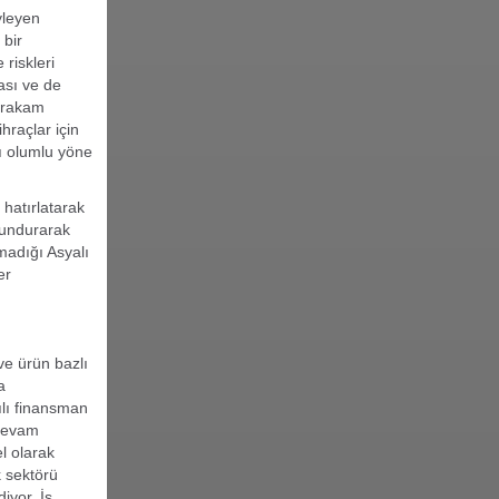
yleyen
 bir
 riskleri
ası ve de
 rakam
hraçlar için
hı olumlu yöne
 hatırlatarak
lundurarak
madığı Asyalı
er
ve ürün bazlı
a
tılı finansman
 devam
l olarak
k sektörü
iyor. İş