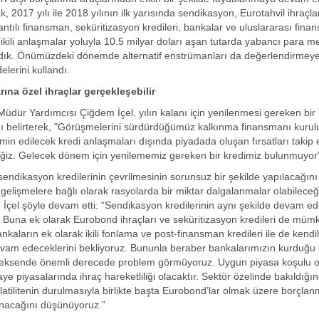
, 2017 yılı ile 2018 yılının ilk yarısında sendikasyon, Eurotahvil ihraçları
antılı finansman, seküritizasyon kredileri, bankalar ve uluslararası finan
 ikili anlaşmalar yoluyla 10.5 milyar doları aşan tutarda yabancı para m
dık. Önümüzdeki dönemde alternatif enstrümanları da değerlendirme
elerini kullandı.
ına özel ihraçlar gerçekleşebilir
dür Yardımcısı Çiğdem İçel, yılın kalanı için yenilenmesi gereken bir k
 belirterek, "Görüşmelerini sürdürdüğümüz kalkınma finansmanı kurulu
temin edilecek kredi anlaşmaları dışında piyadada oluşan fırsatları takip
iz. Gelecek dönem için yenilememiz gereken bir kredimiz bulunmuyor”
sendikasyon kredilerinin çevrilmesinin sorunsuz bir şekilde yapılacağını
 gelişmelere bağlı olarak rasyolarda bir miktar dalgalanmalar olabileceğ
. İçel şöyle devam etti: “Sendikasyon kredilerinin aynı şekilde devam e
Buna ek olarak Eurobond ihraçları ve seküritizasyon kredileri de müm
kaların ek olarak ikili fonlama ve post-finansman kredileri ile de kendil
vam edeceklerini bekliyoruz. Bununla beraber bankalarımızın kurduğu 
 bu eksende önemli derecede problem görmüyoruz. Uygun piyasa koşulu 
ye piyasalarında ihraç hareketliliği olacaktır. Sektör özelinde bakıldığı
latilitenin durulmasıyla birlikte başta Eurobond’lar olmak üzere borçlan
anacağını düşünüyoruz.”