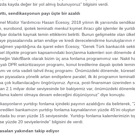
zda kayda değer bir yol almış bulunuyoruz” bilgisini verdi.
rttı, sendikasyonun payı üçte bir azaldı
el Müdür Yardımcısı Hasan Ecesoy, 2018 yılının ilk yarısında sendika
n, eurobond, ipotek teminatlı menkul kıymet ihracı gibi işlemler ile yurt
yar dolarlık kaynak temin ettiklerini belirtti. Bunun gelişmekte olan ülke
ye piyasalarında artan endişe ve kredi derecelendirme kuruluşlarının 
 rağmen yapıldığına da işaret eden Ecesoy, “Gerek Türk bankacılık sek
sel ölçekte program kapsamındaki borçlanma kalemleri son dönemde 
rneğin VakıfBank olarak bizim üç ana fonlama programımız var. Nakit h
yalı DPR seküritizasyon programı, konut kredilerine dayalı ipotek temin
mı ve orta vadeli tahvil ihraç programı. Önümüzdeki dönemde, küresel
n piyasalara yönelik artan endişelere paralel, ilk iki programın teminatl
ha çok kullanılacağını öngörüyoruz. Ayrıca, post-finansman üzerinden 
 an 2.1 milyar dolar seviyesinde bir bakiyemiz var, önümüzdeki döneml
onlama kalemi olmaya devam edeceğini düşünüyoruz” diye konuştu.
kasyonların yurtdışı fonlama içindeki payının azaldığını da belirterek, 
redileri bankamızın yurtdışı fonlama kaynaklarının yüzde 45’ini oluşt
ktada bu oran yüzde 15 seviyesinde. Yurtdışı fonlama kalemlerimizin to
ise yüzde 20 seviyelerinde” bilgisini de verdi.
asaları yakından takip ediyor