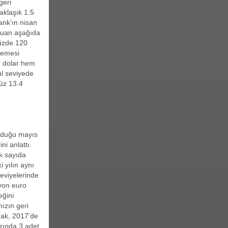
geri
klaşık 1.5
ank’ın nisan
 puan aşağıda
yüzde 120
lemesi
m dolar hem
ul seviyede
müz 13.4
olduğu mayıs
i anlattı.
k sayıda
 yılın aynı
eviyelerinde
lyon euro
eğini
mızın geri
rak, 2017'de
rında 3 adet