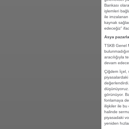
Bankası olarak
işlemleri bağl
ile imzalanan
kaynak sağla
edeceğiz” ifad
Asya pazarlar
TSKB Genel Mü
bulunmadığını
aracılığıyla 
devam edeceğ
Çiğdem İçel, 
piyasalardaki
değerlendirdi
düşünüyoruz. 
görünüyor. Ban
fonlamaya de
ilişkiler ile
halinde serma
piyasadaki vo
yeniden hızl