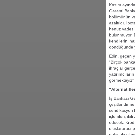
Kasım ayında 
Garanti Banka
bölümünün vade
azaltıldı. İp
henüz vadesi
bulunmuyor. Ba
kendilerini ha
döndüğünde ye
Edin, geçen yı
“Birçok banka
ihraçlar gerç
yatırımcıların
görmekteyiz” 
"Alternatifle
İş Bankası Ge
çeşitlendirme
sendikasyon kr
işlemleri, ik
edecek. Kredi
uluslararası 
geleneksel yu