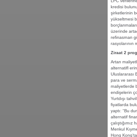
LPC verilerin
kredisi bulun
şirketlerinin
yükseltmesi 
borçlanmalar
üzerinde arta
refinasman gö
rasyolarının 
Ziraat 2 pro
Artan maliyet
alternatifl e
Uluslararası 
para ve serma
maliyetlerde 
endişelerin ç
Yurtdışı tahvi
fiyatlarda bu
yaptı: “Bu du
alternatif fi
çalıştığımız 
Menkul Kıyme
Hong Kong’ta;