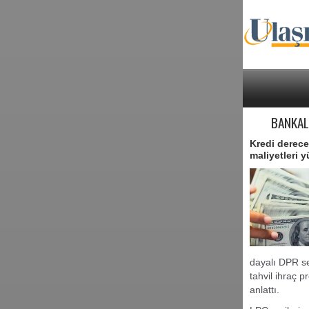
BANKAL
Kredi derece
maliyetleri y
dayalı DPR se
tahvil ihraç p
anlattı.