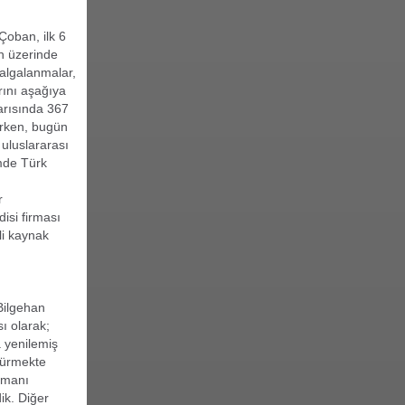
oban, ilk 6
n üzerinde
dalgalanmalar,
rını aşağıya
yarısında 367
erken, bugün
 uluslararası
mde Türk
r
isi firması
li kaynak
Bilgehan
ı olarak;
 yenilemiş
rdürmekte
smanı
ik. Diğer