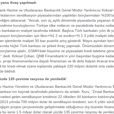
yana ihraç yapılmadı
nk Hazine ve Uluslararası Bankacılık Genel Müdür Yardımcısı Köksal Ç
kalarının sendikasyon piyasalarından yaptıkları borçlanmaları %100’ü
irdiğini aktararak, "Ancak, son üç aylık dönemde piyasalarda yaşanan 
endirme kuruluşlarının Türkiye ülke notlarını ve paralelinde banka notla
bankalarını maliyet tarafında etkiledi. Başlıca Türk bankaları yılın ilk 
asyon borçlanmaları için libor+%1.2 ve euribor+% 1.3 yıllık maliyet öd
lan işlemlerde maliyet 30 baz puanlık artış gösterdi. Mayıs ayından beri
larında hiçbir Türk bankası ve şirketi ihraç yapmadı. Önümüzdeki döne
borçlanma iştahı, GSMH’daki büyüme ve piyasadaki kredi talebine göre
ir” dedi. Köksal Çoban, QNB Finansbank’ın yılın başından bugüne kada
, proje finansmanlarına dayalı finansman ve ilk defa İtalyan ihracat kred
i bir kredi olmak üzere toplamda yaklaşık 220 milyon dolarlık orta vade
de bildirdi.
yüzde 135 çevirme rasyosu ile yeniledik'
ı Hazine Yönetimi ve Uluslararası Bankacılık Genel Müdür Yardımcısı 
ankası’nın kaynak tarafındaki planlarını da anlattı. Kuru, “Ziraat Bankas
vadesi gelen sendikasyon kredimizi 22 ülkeden 44 bankanın katılımıyla
2013 yılında 700 milyon dolar ile sendikayon kredisini, son 6 yıldır sü
işim projesi çerçevesinde geliştirmekte olduğumuz dış ticaretin finan
 bu sene 1.5 milyar dolar olarak yüzde 135 çevirme rasyosu ile yeniled