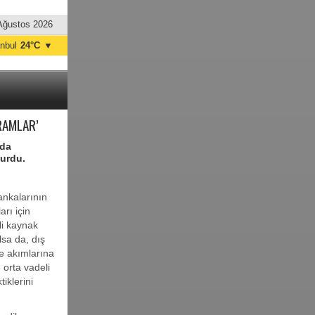
Ağustos 2026
anbul
24°C
▼
nkara
32°C
RAMLAR’
nda
turdu.
ankalarının
arı için
li kaynak
lsa da, dış
le akımlarına
 orta vadeli
iklerini