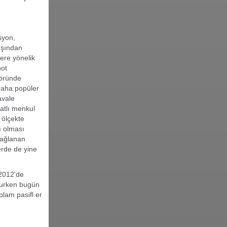
syon,
dışından
lere yönelik
not
töründe
daha popüler
avale
atlı menkul
 ölçekte
ı olması
sağlanan
erde de yine
"2012'de
ururken bugün
plam pasifl er