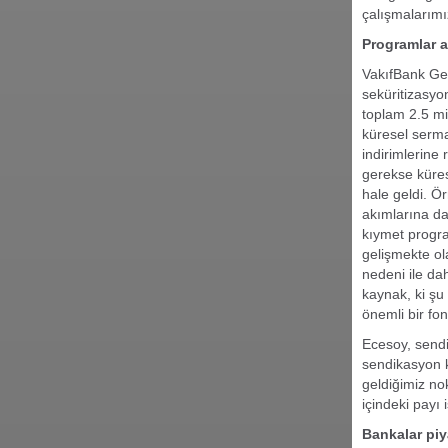
çalışmalarımı
Programlar a
VakıfBank Gen
seküritizasyo
toplam 2.5 mil
küresel serma
indirimlerine
gerekse küre
hale geldi. Ö
akımlarına da
kıymet progra
gelişmekte ola
nedeni ile da
kaynak, ki şu
önemli bir f
Ecesoy, sendi
sendikasyon k
geldiğimiz no
içindeki payı 
Bankalar piy