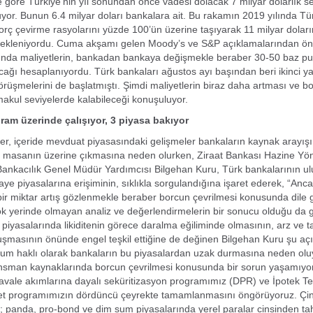
e göre Türkiye’nin yıl sonundan önce vadesi dolacak 7 milyar dolarlık 
uyor. Bunun 6.4 milyar doları bankalara ait. Bu rakamın 2019 yılında T
 borç çevirme rasyolarını yüzde 100’ün üzerine taşıyarak 11 milyar dolar
bekleniyordu. Cuma akşamı gelen Moody’s ve S&P açıklamalarından önc
ında maliyetlerin, bankadan bankaya değişmekle beraber 30-50 baz p
cağı hesaplanıyordu. Türk bankaları ağustos ayı başından beri ikinci yar
rüşmelerini de başlatmıştı. Şimdi maliyetlerin biraz daha artması ve b
makul seviyelerde kalabileceği konuşuluyor.
gram üzerinde çalışıyor, 3 piyasa bakıyor
ler, içeride mevduat piyasasındaki gelişmeler bankaların kaynak arayışı
rin masanın üzerine çıkmasına neden olurken, Ziraat Bankası Hazine Yö
Bankacılık Genel Müdür Yardımcısı Bilgehan Kuru, Türk bankalarının ul
ye piyasalarına erişiminin, sıklıkla sorgulandığına işaret ederek, “Anc
bir miktar artış gözlenmekle beraber borcun çevrilmesi konusunda dile g
ok yerinde olmayan analiz ve değerlendirmelerin bir sonucu olduğu da g
l piyasalarında likiditenin görece daralma eğiliminde olmasının, arz ve 
luşmasının önünde engel teşkil ettiğine de değinen Bilgehan Kuru şu aç
rum haklı olarak bankaların bu piyasalardan uzak durmasına neden olu
nansman kaynaklarında borcun çevrilmesi konusunda bir sorun yaşamıyo
havale akımlarına dayalı seküritizasyon programımız (DPR) ve İpotek Te
t programımızın dördüncü çeyrekte tamamlanmasını öngörüyoruz. Çin
 panda, pro-bond ve dim sum piyasalarında yerel paralar cinsinden tahv