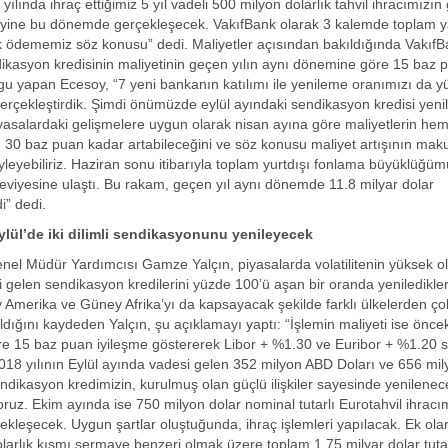
yılında ihraç ettiğimiz 5 yıl vadeli 500 milyon dolarlık tahvil ihracımızın 
yine bu dönemde gerçekleşecek. VakıfBank olarak 3 kalemde toplam ya
ık ödememiz söz konusu” dedi. Maliyetler açısından bakıldığında VakıfB
ikasyon kredisinin maliyetinin geçen yılın aynı dönemine göre 15 baz
u yapan Ecesoy, “7 yeni bankanın katılımı ile yenileme oranımızı da 
erçekleştirdik. Şimdi önümüzde eylül ayındaki sendikasyon kredisi yeni
yasalardaki gelişmelere uygun olarak nisan ayına göre maliyetlerin he
in 30 baz puan kadar artabileceğini ve söz konusu maliyet artışının mak
yleyebiliriz. Haziran sonu itibarıyla toplam yurtdışı fonlama büyüklüğü
seviyesine ulaştı. Bu rakam, geçen yıl aynı dönemde 11.8 milyar dolar
i” dedi.
ylül’de iki dilimli sendikasyonunu yenileyecek
nel Müdür Yardımcısı Gamze Yalçın, piyasalarda volatilitenin yüksek 
 gelen sendikasyon kredilerini yüzde 100’ü aşan bir oranda yenilediklerin
Amerika ve Güney Afrika’yı da kapsayacak şekilde farklı ülkelerden ço
dığını kaydeden Yalçın, şu açıklamayı yaptı: “İşlemin maliyeti ise önceki
e 15 baz puan iyileşme göstererek Libor + %1.30 ve Euribor + %1.20 s
2018 yılının Eylül ayında vadesi gelen 352 milyon ABD Doları ve 656 mi
endikasyon kredimizin, kurulmuş olan güçlü ilişkiler sayesinde yenilenec
oruz. Ekim ayında ise 750 milyon dolar nominal tutarlı Eurotahvil ihracı
kleşecek. Uygun şartlar oluştuğunda, ihraç işlemleri yapılacak. Ek ola
larlık kısmı sermaye benzeri olmak üzere toplam 1.75 milyar dolar tuta