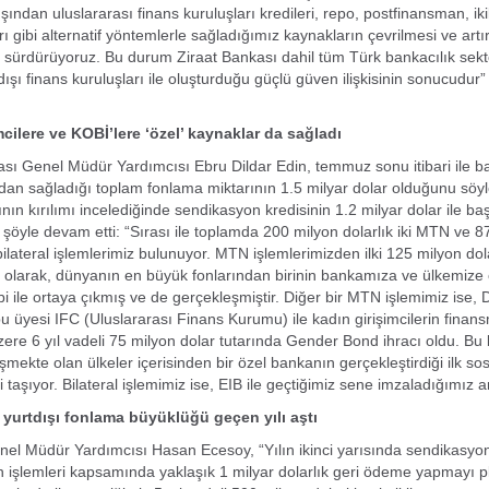
ından uluslararası finans kuruluşları kredileri, repo, postfinansman, iki
ı gibi alternatif yöntemlerle sağladığımız kaynakların çevrilmesi ve artı
 sürdürüyoruz. Bu durum Ziraat Bankası dahil tüm Türk bankacılık sek
rtdışı finans kuruluşları ile oluşturduğu güçlü güven ilişkisinin sonucudur
mcilere ve KOBİ’lere ‘özel’ kaynaklar da sağladı
sı Genel Müdür Yardımcısı Ebru Dildar Edin, temmuz sonu itibari ile b
rdan sağladığı toplam fonlama miktarının 1.5 milyar dolar olduğunu söyl
nın kırılımı incelediğinde sendikasyon kredisinin 1.2 milyar dolar ile baş
n şöyle devam etti: “Sırası ile toplamda 200 milyon dolarlık iki MTN ve 8
bilateral işlemlerimiz bulunuyor. MTN işlemlerimizden ilki 125 milyon dol
li olarak, dünyanın en büyük fonlarından birinin bankamıza ve ülkemize
bi ile ortaya çıkmış ve de gerçekleşmiştir. Diğer bir MTN işlemimiz ise,
 üyesi IFC (Uluslararası Finans Kurumu) ile kadın girişimcilerin fina
zere 6 yıl vadeli 75 milyon dolar tutarında Gender Bond ihracı oldu. Bu
mekte olan ülkeler içerisinden bir özel bankanın gerçekleştirdiği ilk so
i taşıyor. Bilateral işlemimiz ise, EIB ile geçtiğimiz sene imzaladığımız
 yurtdışı fonlama büyüklüğü geçen yılı aştı
el Müdür Yardımcısı Hasan Ecesoy, “Yılın ikinci yarısında sendikasyo
n işlemleri kapsamında yaklaşık 1 milyar dolarlık geri ödeme yapmayı p