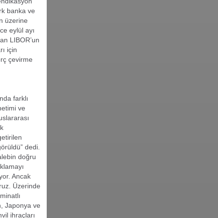
sendikasyon
ürk banka ve
ın üzerine
e eylül ayı
uan LIBOR’un
ı için
orç çevirme
nda farklı
netimi ve
uslararası
ak
etirilen
örüldü” dedi.
talebin doğru
ıklamayı
yor. Ancak
ruz. Üzerinde
minatlı
, Japonya ve
il ihraçları