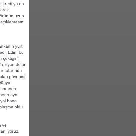
li kredi ya da
rarak
törünün uzun
” açıklamasını
ankanın yurt
edi. Edin, bu
ı çektiğini
7 milyon dolar
ar tutarında
 olan güvenini
 Dünya
nsmanında
 bono aynı
syal bono
 anlaşma oldu.
n ve
lanlıyoruz.