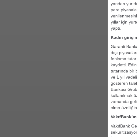
yandan yurtdış
para piyasalar
yenilenmesini
yıllar için yu
yaptı.
Kadın girişi
Garanti Banka
dışı piyasala
fonlama tutarı
kaydetti. Edi
tutarında bir 
ve 1 yıl vade
gösteren tale
Bankası Grubu
kullanılmak ü
zamanda geliş
olma özelliğin
VakıfBank’ın
VakıfBank Gen
seküritizasyo