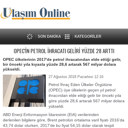
SON DAKİKA
KATEGORİLER
OPEC'İN PETROL İHRACATI GELİRİ YÜZDE 28 ARTTI
OPEC ülkelerinin 2017'de petrol ihracatından elde ettiği gelir,
bir önceki yıla kıyasla yüzde 28,6 artarak 567 milyar dolara
yükseldi.
27 Ağustos 2018 Pazartesi 12:16
Petrol İhraç Eden Ülkeler Örgütüne
(OPEC) üye ülkelerin geçen yıl petrol
ihracından elde ettiği gelir bir önceki yıla
göre yüzde 28,6 artarak 567 milyar dolara
yükseldi.
ABD Enerji Enformasyon İdaresinin (EIA) verilerinden
derlenilen bilgilere göre, Brent petrolün ortalama varil fiyatı 2016'da
43,74 dolar olurken, 2017'de bu fiyat 54,15 dolar olarak tespit