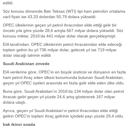
edildi.
Söz konusu dönemde Batı Teksas (WTI) tipi ham petrolün ortalama
varil fiyatı ise 43,33 dolardan 50,79 dolara yükseldi.
OPEC ülkelerinin geçen yıl petrol ihracından elde ettiği gelir bir
önceki yıla göre yüzde 28,6 artışla 567 milyar dolara yükseldi. Söz
konusu miktar, 2016'da 441 milyar dolar olarak gerçekleşmişti.
EIA tarafından, OPEC ülkelerinin petrol ihracatından elde edeceği
toplam gelirin bu yıl 736 milyar dolar, gelecek yıl ise 719 milyar
dolar olacağı tahmin edildi.
Suudi Arabistan zirvede
EIA verilerine göre, OPEC'in en büyük üreticisi ve dünyanın en fazla
ham petrol ihraç eden ülkesi konumunda bulunan Suudi Arabistan,
geçen yıl OPEC üyeleri arasında en fazla gelir elde eden ülke oldu.
Buna göre, Suudi Arabistan'ın 2016'da 134 milyar dolar olan petrol
ihracatı geliri geçen yıl yüzde 24,6 artış göstererek 167 milyar
dolara ulaştı.
Ayrıca, geçen yıl Suudi Arabistan'ın petrol ihracından elde ettiği
gelirin OPEC'in toplam ihraç gelirinin içindeki payı yüzde 29,4 oldu.
Irak ikinci sırada