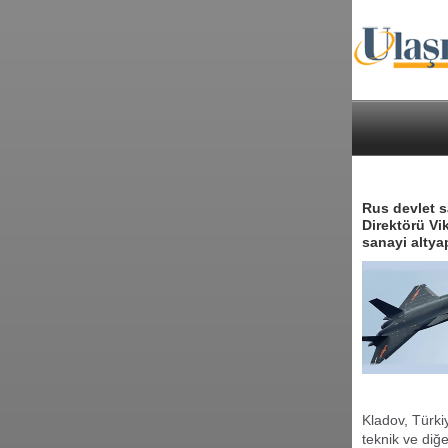
Rus devlet s
Direktörü Vi
sanayi altya
Kladov, Türki
teknik ve diğe