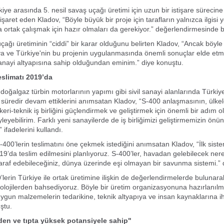
iye arasında 5. nesil savaş uçağı üretimi için uzun bir istişare sürecine 
aret eden Kladov, “Böyle büyük bir proje için tarafların yalnızca ilgisi ye
ortak çalışmak için hazır olmaları da gerekiyor.” değerlendirmesinde 
çağı üretiminin “ciddi” bir karar olduğunu belirten Kladov, “Ancak böyle 
ya ve Türkiye'nin bu projenin uygulanmasında önemli sonuçlar elde etmek
sanayi altyapısına sahip olduğundan eminim.” diye konuştu.
eslimatı 2019’da
doğalgaz türbin motorlarının yapımı gibi sivil sanayi alanlarında Türkiye 
n süredir devam ettiklerini anımsatan Kladov, “S-400 anlaşmasının, ülkel
eri-teknik iş birliğini güçlendirmek ve geliştirmek için önemli bir adım 
yleyebilirim. Farklı yeni sanayilerde de iş birliğimizi geliştirmemizin önü
ifadelerini kullandı.
S-400’lerin teslimatını öne çekmek istediğini anımsatan Kladov, “İlk sist
19’da teslim edilmesini planlıyoruz. S-400’ler, havadan gelebilecek ne
rtaraf edebileceğiniz, dünya üzerinde eşi olmayan bir savunma sistemi.” 
’lerin Türkiye ile ortak üretimine ilişkin de değerlendirmelerde bulunar
nolojilerden bahsediyoruz. Böyle bir üretim organizasyonuna hazırlanılmas
ygun malzemelerin tedarikine, teknik altyapıya ve insan kaynaklarına ih
ştu.
en ve tıpta yüksek potansiyele sahip"