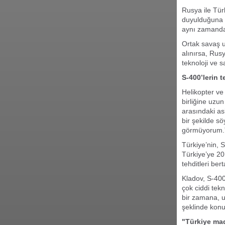
Rusya ile Türk
duyulduğuna iş
aynı zamanda 
Ortak savaş u
alınırsa, Rus
teknoloji ve 
S-400’lerin t
Helikopter ve 
birliğine uzu
arasındaki ask
bir şekilde sö
görmüyorum.” 
Türkiye’nin, 
Türkiye’ye 20
tehditleri be
Kladov, S-400
çok ciddi tek
bir zamana, u
şeklinde konu
"Türkiye mad