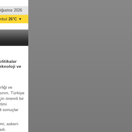
Ağustos 2026
anbul
26°C
▼
nkara
23°C
litikalar
eknoloji ve
liği ve
sının, Türkiye
çin önemli bir
timi
i sonuçlar
mi, askeri-
ladı.