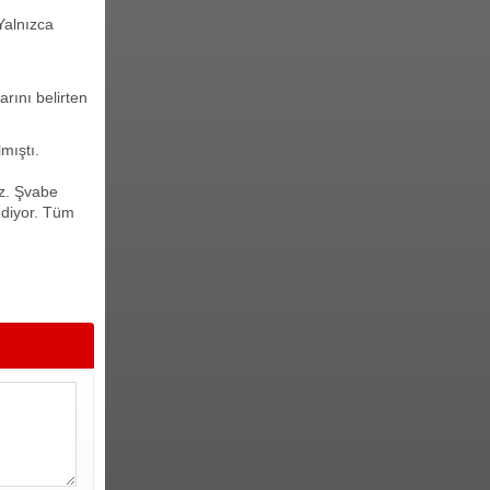
Yalnızca
rını belirten
mıştı.
z. Şvabe
ediyor. Tüm