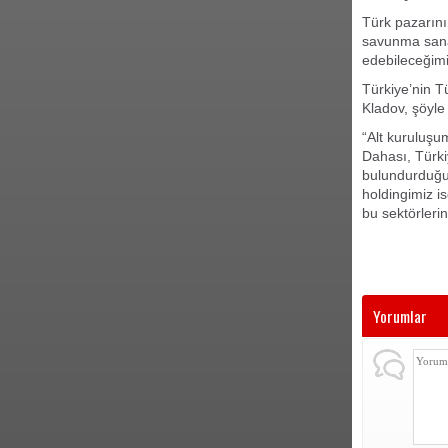
Türk pazarının
savunma sanayi
edebileceğimiz
Türkiye’nin T
Kladov, şöyle
“Alt kuruluşu
Dahası, Türki
bulundurduğu
holdingimiz i
bu sektörleri
Yorumlar