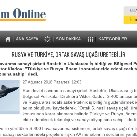
08 
İst
A
ANA SAYFA
SON DAKİKA
KATEGORİLER
RUSYA VE TÜRKİYE, ORTAK SAVAŞ UÇAĞI ÜRETEBİLİR
avunma sanayi şirketi Rosteh'in Uluslarası İş birliği ve Bölgesel Po
ktor Kladov: "Türkiye ve Rusya, önemli sonuçlar elde edebilecek t
pısına sahip” dedi.
27 Ağustos 2018 Pazartesi 12:03
Rus devlet savunma sanayi şirketi Rosteh'in Uluslarası İş bir
Bölgesel Politikalar Direktörü Viktor Kladov, S-400 anlaşma
ve Rusya arasındaki askeri-teknik iş birliğini güçlendirmek i
adım olduğunu kaydederek, “Ortak 5. nesil savaş uçağı üre
konusunda karar alınması halinde Türkiye ve Rusya, öneml
elde edebilecek teknoloji ve sanayi altyapısına sahip.” dedi.
ye ile yürütülen S-400 hava savunma sistemleri, ortak savaş uçağı üreti
r sanayi sektörlerindeki projelere ilişkin AA muhabirinin sorularını yanıt