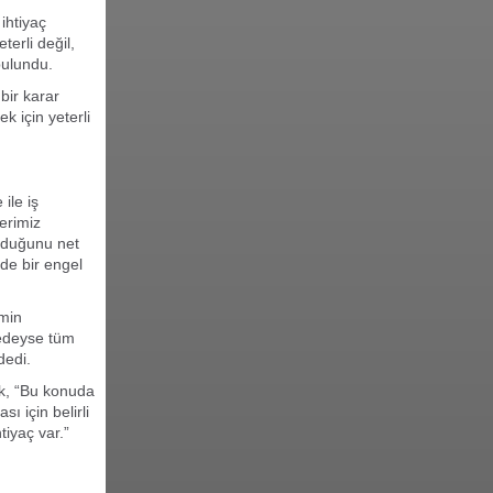
ihtiyaç
terli değil,
bulundu.
bir karar
 için yeterli
ile iş
erimiz
olduğunu net
nde bir engel
emin
redeyse tüm
dedi.
ak, “Bu konuda
ı için belirli
tiyaç var.”