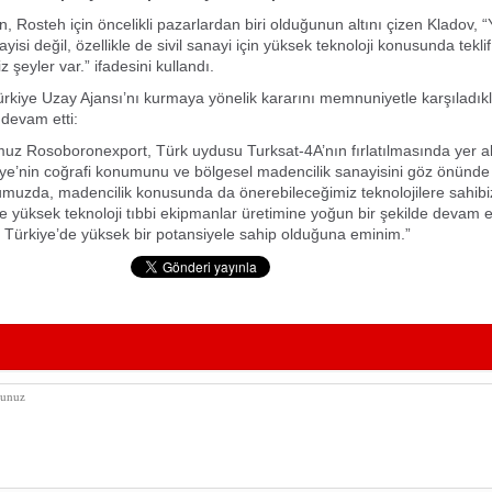
, Rosteh için öncelikli pazarlardan biri olduğunun altını çizen Kladov, “
si değil, özellikle de sivil sanayi için yüksek teknoloji konusunda teklif
 şeyler var.” ifadesini kullandı.
ürkiye Uzay Ajansı’nı kurmaya yönelik kararını memnuniyetle karşıladıkla
 devam etti:
muz Rosoboronexport, Türk uydusu Turksat-4A’nın fırlatılmasında yer al
ye’nin coğrafi konumunu ve bölgesel madencilik sanayisini göz önünde
muzda, madencilik konusunda da önerebileceğimiz teknolojilere sahibi
se yüksek teknoloji tıbbi ekipmanlar üretimine yoğun bir şekilde devam 
n Türkiye’de yüksek bir potansiyele sahip olduğuna eminim.”