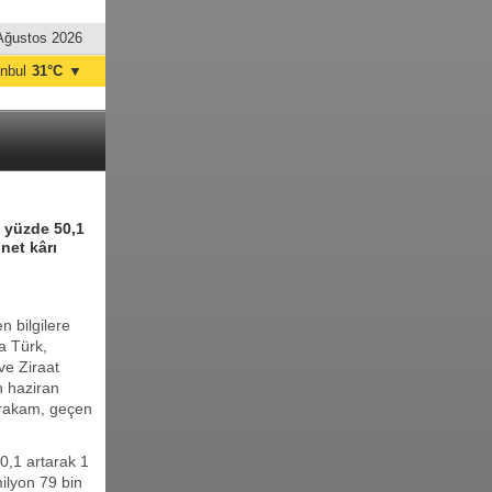
Ağustos 2026
anbul
31°C
▼
nkara
33°C
e yüzde 50,1
 net kârı
n bilgilere
a Türk,
ve Ziraat
n haziran
u rakam, geçen
0,1 artarak 1
milyon 79 bin