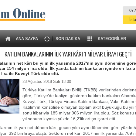
07 
İst
A
ANA SAYFA
SON DAKİKA
KATEGORİLER
KATILIM BANKALARININ İLK YARI KÂRI 1 MİLYAR LİRAYI GEÇTİ
alarının net kârı bu yılın ilk yarısında 2017'nin aynı dönemine gör
yar 154 milyon lira oldu. İlk yarıda katılım bankaları içinde en fazla
lira ile Kuveyt Türk elde etti.
28 Ağustos 2018 Salı 18:00
Türkiye Katılım Bankaları Birliği (TKBB) verilerinden derlene
göre, Türkiye'de faaliyet gösteren katılım bankaları Albarak
Kuveyt Türk, Türkiye Finans Katılım Bankası, Vakıf Katılım 
Katılım'ın konsolide olmayan toplam aktif büyüklüğü bu yılı
sonu itibarıyla 185 milyar 906 milyon lira oldu. Söz konus
yıl sonuna kıyasla yüzde 16,2'lik artışa işaret etti.
larının ilk yarı net dönem kârı, geçen yılın aynı dönemine göre yüzde 5
lyon 392 bin liraya ulaştı. Sektörün net kârı 2017'nin ilk yarısında 769 