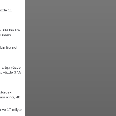
yüzde 11
 304 bin lira
 Finans
bin lira net
 artışı yüzde
rk, yüzde 37,5
ktördeki
ası ikinci, 40
ra ve 17 milyar