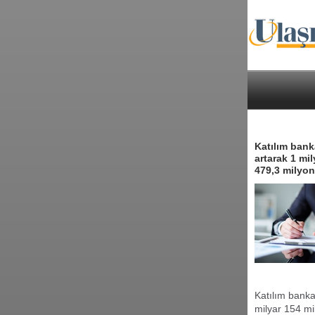
Katılım bank
artarak 1 mil
479,3 milyon 
Katılım banka
milyar 154 mi