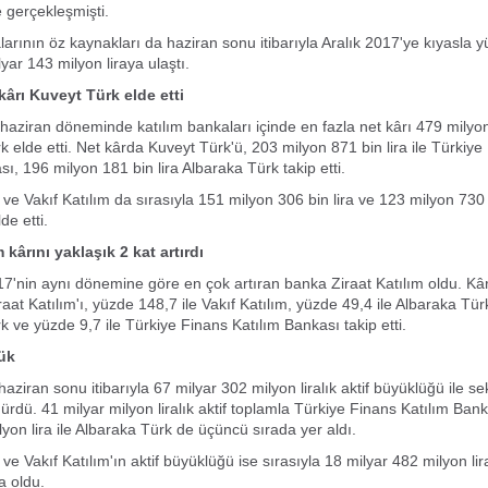
e gerçekleşmişti.
larının öz kaynakları da haziran sonu itibarıyla Aralık 2017'ye kıyasla 
yar 143 milyon liraya ulaştı.
kârı Kuveyt Türk elde etti
-haziran döneminde katılım bankaları içinde en fazla net kârı 479 milyon
k elde etti. Net kârda Kuveyt Türk'ü, 203 milyon 871 bin lira ile Türkiye
ı, 196 milyon 181 bin lira Albaraka Türk takip etti.
 ve Vakıf Katılım da sırasıyla 151 milyon 306 bin lira ve 123 milyon 730 
de etti.
m kârını yaklaşık 2 kat artırdı
17'nin aynı dönemine göre en çok artıran banka Ziraat Katılım oldu. Kâr
raat Katılım'ı, yüzde 148,7 ile Vakıf Katılım, yüzde 49,4 ile Albaraka Tü
k ve yüzde 9,7 ile Türkiye Finans Katılım Bankası takip etti.
ük
aziran sonu itibarıyla 67 milyar 302 milyon liralık aktif büyüklüğü ile se
rdürdü. 41 milyar milyon liralık aktif toplamla Türkiye Finans Katılım Bank
lyon lira ile Albaraka Türk de üçüncü sırada yer aldı.
 ve Vakıf Katılım'ın aktif büyüklüğü ise sırasıyla 18 milyar 482 milyon li
a oldu.