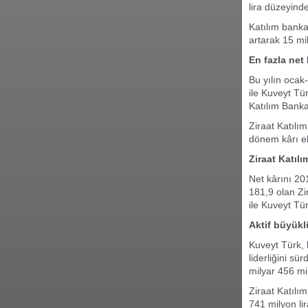
lira düzeyind
Katılım banka
artarak 15 mil
En fazla net 
Bu yılın ocak
ile Kuveyt Tür
Katılım Bankas
Ziraat Katılım
dönem kârı el
Ziraat Katılı
Net kârını 20
181,9 olan Zi
ile Kuveyt Tür
Aktif büyükl
Kuveyt Türk, h
liderliğini sü
milyar 456 mi
Ziraat Katılım
741 milyon lir