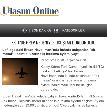
SON DAKİKA
KATEGORİLER
KKTC'DE GREV NEDENİYLE UÇUŞLAR DURDURULDU
Lefkoşa'daki Ercan Havalimanı'nda kulede çalışanlar, "ek
mesai" kesintisi üzerine iş bırakma eylemi yaptı.
29 Ağustos 2018 Çarşamba 10:03
Kuzey Kıbrıs Türk Cumhuriyeti'nin (KKTC)
başkenti Lefkoşa'daki Ercan
Havalimanı'nda kulede çalışanların "ek
mesai" kesintisi nedeniyle iş bırakma
eylemi başlatması üzerine uçuşlar
durduruldu.
Ercan Havalimanı’nda kulede çalışan hava kontrolörleri, hükümetin
"ek mesai" kesintisi kararı üzerine iş bırakma eylemi başlattı. Eylem
nedeniyle saat 19.00’dan itibaren KKTC'ye uçak iniş ve kalkışları