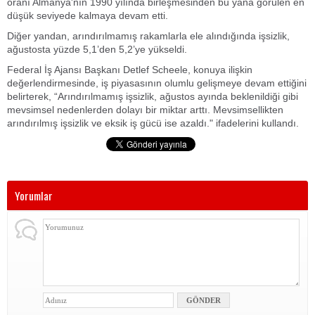
oranı Almanya'nın 1990 yılında birleşmesinden bu yana görülen en
düşük seviyede kalmaya devam etti.
Diğer yandan, arındırılmamış rakamlarla ele alındığında işsizlik,
ağustosta yüzde 5,1’den 5,2’ye yükseldi.
Federal İş Ajansı Başkanı Detlef Scheele, konuya ilişkin
değerlendirmesinde, iş piyasasının olumlu gelişmeye devam ettiğini
belirterek, “Arındırılmamış işsizlik, ağustos ayında beklenildiği gibi
mevsimsel nedenlerden dolayı bir miktar arttı. Mevsimsellikten
arındırılmış işsizlik ve eksik iş gücü ise azaldı." ifadelerini kullandı.
Yorumlar