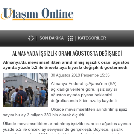
SON DAKİKA
KATEGORİLER
ALMANYA'DA İŞSİZLİK ORANI AĞUSTOSTA DEĞİŞMEDİ
Almanya'da mevsimsellikten arındırılmış işsizlik oranı ağustos
ayında yüzde 5,2 ile önceki aya kıyasla değişiklik göstermedi.
30 Ağustos 2018 Perşembe 15:35
Almanya Federal İş Ajansı'nın (BA)
açıkladığı verilere göre, işsiz sayısı
ağustos ayında piyasa beklentisi
doğrultusunda 8 bin azalış kaydetti.
Ülkede mevsimsellikten arındırılmış işsiz
sayısı bu ay 2 milyon 330 bin olarak ölçüldü.
Ülkede mevsimsellikten arındırılmış işsizlik oranı ise ağustos ayında
yüzde 5,2 ile önceki ay seviyesinde gerçekleşti. Böylece, işsizlik