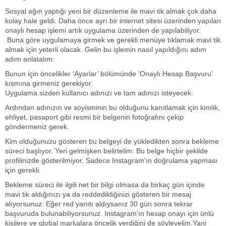
Sosyal ağın yaptığı yeni bir düzenleme ile mavi tik almak çok daha
kolay hale geldi. Daha önce ayrı bir internet sitesi üzerinden yapılan
onaylı hesap işlemi artık uygulama üzerinden de yapılabiliyor.
Buna göre uygulamaya girmek ve gerekli menüye tıklamak mavi tik
almak için yeterli olacak. Gelin bu işlemin nasıl yapıldığını adım
adım anlatalım:
Bunun için öncelikler ‘Ayarlar’ bölümünde ‘Onaylı Hesap Başvuru’
kısmına girmeniz gerekiyor.
Uygulama sizden kullanıcı adınızı ve tam adınızı isteyecek.
Ardından adınızın ve soyisminin bu olduğunu kanıtlamak için kimlik,
ehliyet, pasaport gibi resmi bir belgenin fotoğrafını çekip
göndermeniz gerek.
Kim olduğunuzu gösteren bu belgeyi de yükledikten sonra bekleme
süreci başlıyor. Yeri gelmişken belirtelim: Bu belge hiçbir şekilde
profilinizde gösterilmiyor. Sadece Instagram'ın doğrulama yapması
için gerekli.
Bekleme süreci ile ilgili net bir bilgi olmasa da birkaç gün içinde
mavi tik aldığınızı ya da reddedildiğinizi gösteren bir mesaj
alıyorsunuz. Eğer red yanıtı aldıysanız 30 gün sonra tekrar
başvuruda bulunabiliyorsunuz. Instagram’ın hesap onayı için ünlü
kişilere ve global markalara öncelik verdiğini de söyleyelim.Yani