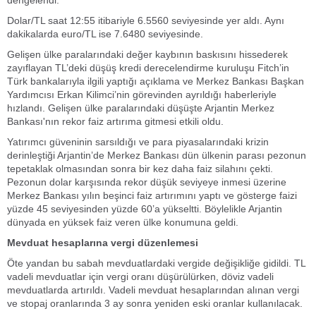
dengelendi.
Dolar/TL saat 12:55 itibariyle 6.5560 seviyesinde yer aldı. Aynı
dakikalarda euro/TL ise 7.6480 seviyesinde.
Gelişen ülke paralarındaki değer kaybının baskısını hissederek
zayıflayan TL’deki düşüş kredi derecelendirme kuruluşu Fitch’in
Türk bankalarıyla ilgili yaptığı açıklama ve Merkez Bankası Başkan
Yardımcısı Erkan Kilimci’nin görevinden ayrıldığı haberleriyle
hızlandı. Gelişen ülke paralarındaki düşüşte Arjantin Merkez
Bankası'nın rekor faiz artırıma gitmesi etkili oldu.
Yatırımcı güveninin sarsıldığı ve para piyasalarındaki krizin
derinleştiği Arjantin’de Merkez Bankası dün ülkenin parası pezonun
tepetaklak olmasından sonra bir kez daha faiz silahını çekti.
Pezonun dolar karşısında rekor düşük seviyeye inmesi üzerine
Merkez Bankası yılın beşinci faiz artırımını yaptı ve gösterge faizi
yüzde 45 seviyesinden yüzde 60’a yükseltti. Böylelikle Arjantin
dünyada en yüksek faiz veren ülke konumuna geldi.
Mevduat hesaplarına vergi düzenlemesi
Öte yandan bu sabah mevduatlardaki vergide değişikliğe gidildi. TL
vadeli mevduatlar için vergi oranı düşürülürken, döviz vadeli
mevduatlarda artırıldı. Vadeli mevduat hesaplarından alınan vergi
ve stopaj oranlarında 3 ay sonra yeniden eski oranlar kullanılacak.