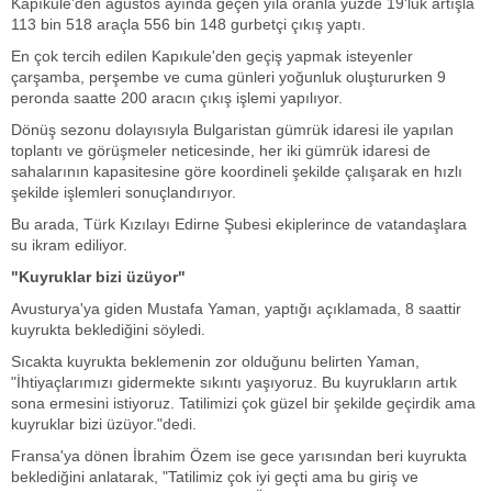
Kapıkule'den ağustos ayında geçen yıla oranla yüzde 19'luk artışla
113 bin 518 araçla 556 bin 148 gurbetçi çıkış yaptı.
En çok tercih edilen Kapıkule'den geçiş yapmak isteyenler
çarşamba, perşembe ve cuma günleri yoğunluk oluştururken 9
peronda saatte 200 aracın çıkış işlemi yapılıyor.
Dönüş sezonu dolayısıyla Bulgaristan gümrük idaresi ile yapılan
toplantı ve görüşmeler neticesinde, her iki gümrük idaresi de
sahalarının kapasitesine göre koordineli şekilde çalışarak en hızlı
şekilde işlemleri sonuçlandırıyor.
Bu arada, Türk Kızılayı Edirne Şubesi ekiplerince de vatandaşlara
su ikram ediliyor.
"Kuyruklar bizi üzüyor"
Avusturya'ya giden Mustafa Yaman, yaptığı açıklamada, 8 saattir
kuyrukta beklediğini söyledi.
Sıcakta kuyrukta beklemenin zor olduğunu belirten Yaman,
"İhtiyaçlarımızı gidermekte sıkıntı yaşıyoruz. Bu kuyrukların artık
sona ermesini istiyoruz. Tatilimizi çok güzel bir şekilde geçirdik ama
kuyruklar bizi üzüyor."dedi.
Fransa'ya dönen İbrahim Özem ise gece yarısından beri kuyrukta
beklediğini anlatarak, "Tatilimiz çok iyi geçti ama bu giriş ve