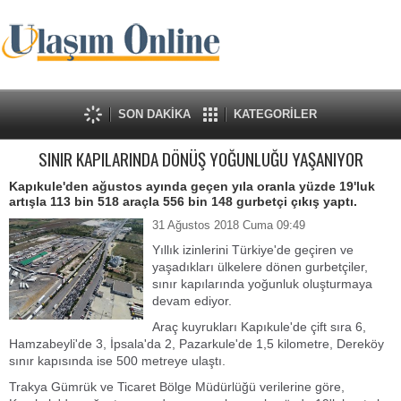
SON DAKİKA
KATEGORİLER
SINIR KAPILARINDA DÖNÜŞ YOĞUNLUĞU YAŞANIYOR
Kapıkule'den ağustos ayında geçen yıla oranla yüzde 19'luk
artışla 113 bin 518 araçla 556 bin 148 gurbetçi çıkış yaptı.
31 Ağustos 2018 Cuma 09:49
Yıllık izinlerini Türkiye'de geçiren ve
yaşadıkları ülkelere dönen gurbetçiler,
sınır kapılarında yoğunluk oluşturmaya
devam ediyor.
Araç kuyrukları Kapıkule'de çift sıra 6,
Hamzabeyli'de 3, İpsala'da 2, Pazarkule'de 1,5 kilometre, Dereköy
sınır kapısında ise 500 metreye ulaştı.
Trakya Gümrük ve Ticaret Bölge Müdürlüğü verilerine göre,