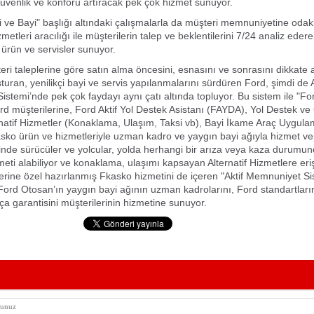
güvenlik ve konforu artıracak pek çok hizmet sunuyor.
i ve Bayi" başlığı altındaki çalışmalarla da müşteri memnuniyetine oda
izmetleri aracılığı ile müşterilerin talep ve beklentilerini 7/24 analiz eder
ş ürün ve servisler sunuyor.
ri taleplerine göre satın alma öncesini, esnasını ve sonrasını dikkate 
turan, yenilikçi bayi ve servis yapılanmalarını sürdüren Ford, şimdi de A
stemi’nde pek çok faydayı aynı çatı altında topluyor. Bu sistem ile "Fo
rd müşterilerine, Ford Aktif Yol Destek Asistanı (FAYDA), Yol Destek ve 
rnatif Hizmetler (Konaklama, Ulaşım, Taksi vb), Bayi İkame Araç Uygulam
ko ürün ve hizmetleriyle uzman kadro ve yaygın bayi ağıyla hizmet ve
de sürücüler ve yolcular, yolda herhangi bir arıza veya kaza durumun
eti alabiliyor ve konaklama, ulaşımı kapsayan Alternatif Hizmetlere erişe
erine özel hazırlanmış Fkasko hizmetini de içeren "Aktif Memnuniyet Sis
Ford Otosan’ın yaygın bayi ağının uzman kadrolarını, Ford standartlar
rça garantisini müşterilerinin hizmetine sunuyor.