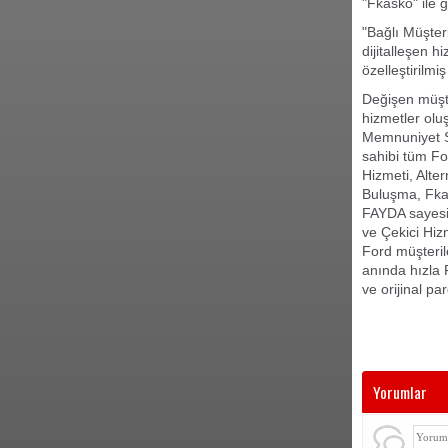
"Fkasko" ile 
"Bağlı Müşter
dijitalleşen h
özelleştirilmi
Değişen müşte
hizmetler oluş
Memnuniyet Si
sahibi tüm Fo
Hizmeti, Alte
Buluşma, Fkas
FAYDA sayesin
ve Çekici Hizm
Ford müşteril
anında hızla 
ve orijinal pa
Yorumlar