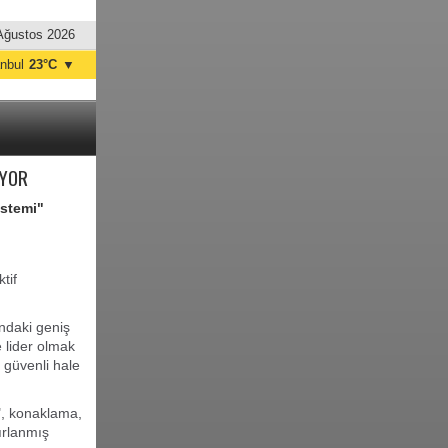
Ağustos 2026
anbul
23°C
▼
nkara
21°C
UYOR
istemi"
tif
ındaki geniş
 lider olmak
a güvenli hale
", konaklama,
rlanmış