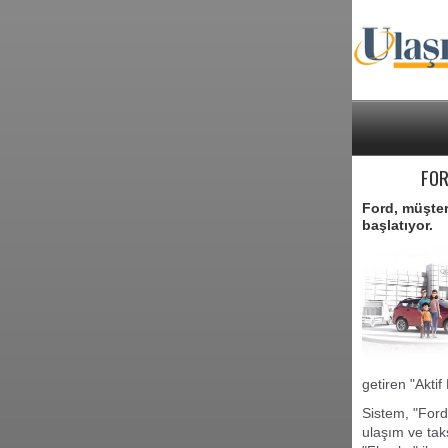
FOR
Ford, müşter
başlatıyor.
getiren "Akti
Sistem, "Ford
ulaşım ve taks