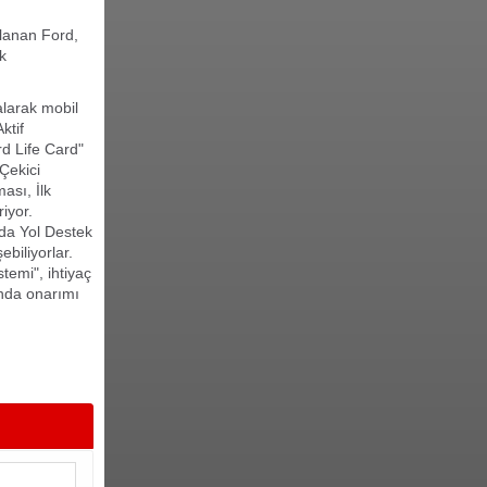
klanan Ford,
ek
alarak mobil
ktif
rd Life Card"
Çekici
ası, İlk
riyor.
da Yol Destek
biliyorlar.
temi", ihtiyaç
ında onarımı