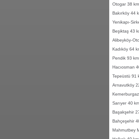
Otogar 38 km
Bakırköy 44 
Yenikapı-Sirk
Beşiktaş 43 
Alibeyköy-Ot
Kadıköy 64 k
Pendik 93 km
Hacıosman 40
Tepeüstü 91 
Arnavutköy 2
Kemerburgaz 
Sarıyer 40 km
Başakşehir 2
Bahçeşehir 4
Mahmutbey Me