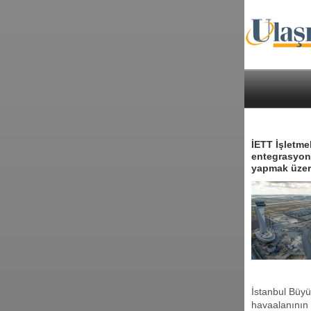
İETT İşletme
entegrasyonu
yapmak üzere
İstanbul Büyü
havaalanının 