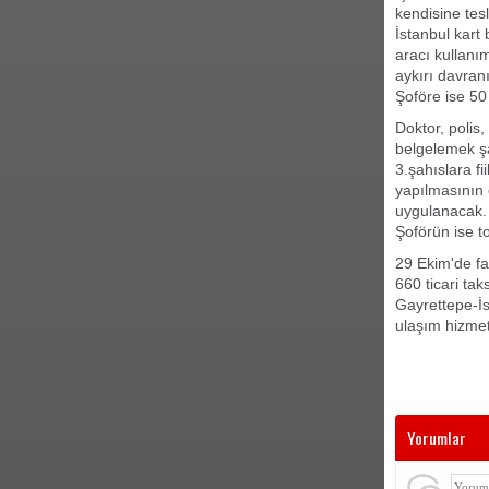
kendisine tes
İstanbul kart
aracı kullanı
aykırı davran
Şoföre ise 50 
Doktor, polis
belgelemek şa
3.şahıslara fi
yapılmasının 
uygulanacak. 
Şoförün ise to
29 Ekim'de fa
660 ticari ta
Gayrettepe-İs
ulaşım hizme
Yorumlar