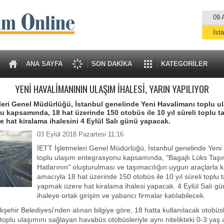
09 
İst
A
ANA SAYFA
SON DAKİKA
KATEGORİLER
YENİ HAVALİMANININ ULAŞIM İHALESİ, YARIN YAPILIYOR
leri Genel Müdürlüğü, İstanbul genelinde Yeni Havalimanı toplu u
 kapsamında, 18 hat üzerinde 150 otobüs ile 10 yıl süreli toplu t
 hat kiralama ihalesini 4 Eylül Salı günü yapacak.
03 Eylül 2018 Pazartesi 11:16
İETT İşletmeleri Genel Müdürlüğü, İstanbul genelinde Yeni
toplu ulaşım entegrasyonu kapsamında, "Bagajlı Lüks Taşı
Hatlarının" oluşturulması ve taşımacılığın uygun araçlarla 
amacıyla 18 hat üzerinde 150 otobüs ile 10 yıl süreli toplu 
yapmak üzere hat kiralama ihalesi yapacak. 4 Eylül Salı gü
ihaleye ortak girişim ve yabancı firmalar katılabilecek.
kşehir Belediyesi'nden alınan bilgiye göre, 18 hatta kullanılacak otobüsl
toplu ulaşımını sağlayan havabüs otobüsleriyle aynı nitelikteki 0-3 yaş 