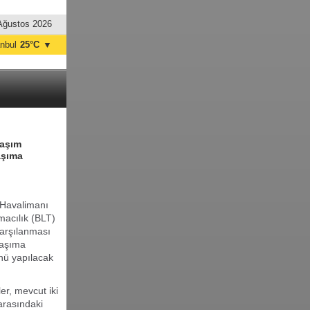
Ağustos 2026
anbul
25°C
▼
nkara
31°C
laşım
aşıma
 Havalimanı
macılık (BLT)
karşılanması
taşıma
nü yapılacak
er, mevcut iki
arasındaki