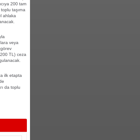
yıcıya 200 tam
n toplu taşıma
el ahlaka
lanacak.
yla
ılara veya
a görev
n 200 TL) ceza
ygulanacak.
a ilk etapta
nde
rı da toplu