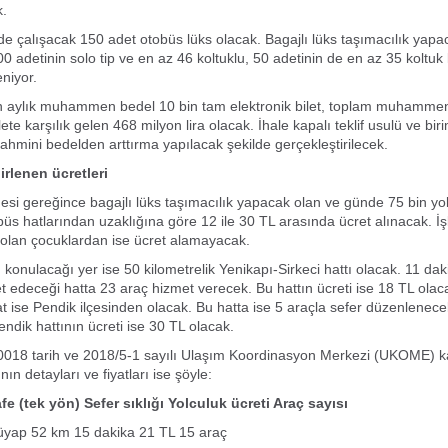
k.
de çalışacak 150 adet otobüs lüks olacak. Bagajlı lüks taşımacılık yapa
0 adetinin solo tip ve en az 46 koltuklu, 50 adetinin de en az 35 koltuk 
eniyor.
çin aylık muhammen bedel 10 bin tam elektronik bilet, toplam muhamme
ete karşılık gelen 468 milyon lira olacak. İhale kapalı teklif usulü ve biri
ahmini bedelden arttırma yapılacak şekilde gerçekleştirilecek.
irlenen ücretleri
esi gereğince bagajlı lüks taşımacılık yapacak olan ve günde 75 bin yo
üs hatlarından uzaklığına göre 12 ile 30 TL arasında ücret alınacak. İş
olan çocuklardan ise ücret alamayacak.
 konulacağı yer ise 50 kilometrelik Yenikapı-Sirkeci hattı olacak. 11 dak
t edeceği hatta 23 araç hizmet verecek. Bu hattın ücreti ise 18 TL olac
t ise Pendik ilçesinden olacak. Bu hatta ise 5 araçla sefer düzenlenece
endik hattının ücreti ise 30 TL olacak.
0018 tarih ve 2018/5-1 sayılı Ulaşım Koordinasyon Merkezi (UKOME) k
nın detayları ve fiyatları ise şöyle:
e (tek yön) Sefer sıklığı Yolculuk ücreti Araç sayısı
üyap 52 km 15 dakika 21 TL 15 araç