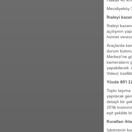
Halkalı 40 km
Mecidiyeköy 
İhaleyi kaza
İhaleyi kazan
açılışının ya
hizmet verece
Araçlarda kam
durum butonu
Merkezi'ne gö
kameraların g
yapabilecek. 
Video) özelli
Yüzde 80'i 
Toplu taşıma 
yapılarak ger
detaylı bir şe
20'lik kısmın
eşit şekilde 
Kuralları ih
İşletmenin ku