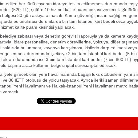
lim edilen her türlü eşyanın idareye teslim edilmemesi durumunda taşı
 bedeli (520 TL), şoföre 10 hizmet kalite puanı cezası verilecek. Şoförü
m belgesi 30 gün askıya alınacak. Kamu güvenliği, insan sağlığı ve gen
ışlarda bulunulması durumlarda bin tam İstanbul kart bedeli ceza uygu
hizmet kalite puanı kesintisi yapılacak.
, belediye zabıtası veya denetim görevlisi raporuyla ya da kamera kaydı
rtıyla, idare personeline, denetim görevlilerine, yolcuya, diğer taşımac
ili saldırıda bulunması, kavgaya karışılması, kişilerin darp edilmesi vey
engellenmesi durumunda işleticiye 2 bin tam İstanbul kart bedeli (5 bi
Tekrarı durumunda ise 3 bin tam İstanbul kart bedeli (7 bin 800 TL) u
plu taşıma aracı kullanım belgesi iptal süresiz iptal edilecek.
aliyete girecek olan yeni havalimanında bagajlı lüks otobüslerin yanı sır
ksi ve 38 İETT otobüsü de yolcu taşıyacak. Ayrıca ileriki zaman dilimleri
tanbul Yeni Havalimanı ve Halkalı-İstanbul Yeni Havalimanı metro hatla
ti verecek.