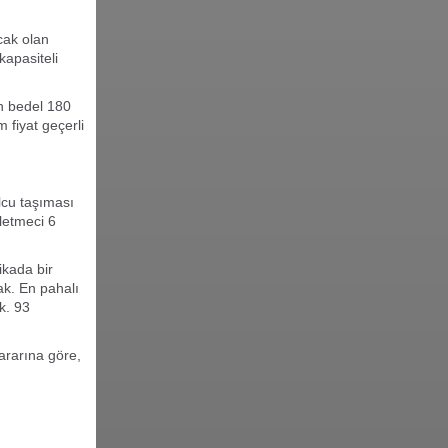
cak olan
kapasiteli
n bedel 180
m fiyat geçerli
lcu taşıması
letmeci 6
ikada bir
ak. En pahalı
k. 93
ararına göre,