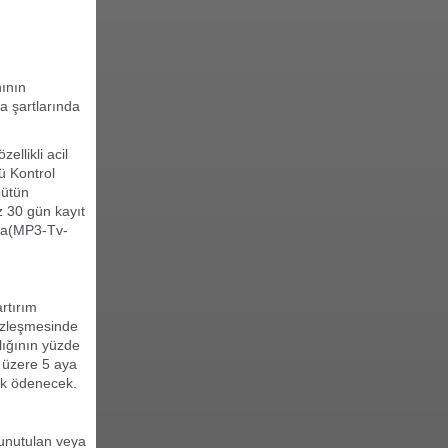
nının
a şartlarında
llikli acil
ü Kontrol
bütün
z 30 gün kayıt
dia(MP3-Tv-
rtırım
sözleşmesinde
ılığının yüzde
k üzere 5 aya
ek ödenecek.
 unutulan veya