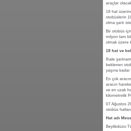
araçlar olaca
18 hat üzerin
otobüslerin 10
olma şartı ist
Bir otobüs i
milyon tam bil
olmak üzere t
18 hat ve bel
İhale şartnam
beklenen otob
yaşına kadar 
En çok aracın
aracın hareke
ve en uzak ha
kilometrelik P
07 Ağustos 2
otobüs hatları
Hat adı Mesaf
Beylikdüzü-T