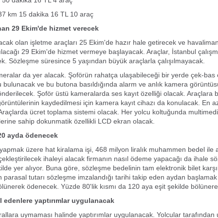
 50 dakika 16 TL 4 araç
37 km 15 dakika 16 TL 10 araç
nan 29 Ekim'de hizmet verecek
acak olan işletme araçları 25 Ekim'de hazır hale getirecek ve havalima
pılacağı 29 Ekim'de hizmet vermeye başlayacak. Araçlar, İstanbul çalışm
k. Sözleşme süresince 5 yaşından büyük araçlarla çalışılmayacak.
eralar da yer alacak. Şoförün rahatça ulaşabileceği bir yerde çek-bas öze
 bulunacak ve bu butona basıldığında alarm ve anlık kamera görüntüs
nderilecek. Şoför üstü kameralarda ses kayıt özelliği olacak. Araçlara 
örüntülerinin kaydedilmesi için kamera kayıt cihazı da konulacak. En a
Araçlarda ücret toplama sistemi olacak. Her yolcu koltuğunda multime
klerine sahip dokunmatik özellikli LCD ekran olacak.
120 ayda ödenecek
yapmak üzere hat kiralama işi, 468 milyon liralık muhammen bedel ile a
çekleştirilecek ihaleyi alacak firmanın nasıl ödeme yapacağı da ihale 
kilde yer alıyor. Buna göre, sözleşme bedelinin tam elektronik bilet karş
ın parasal tutarı sözleşme imzalandığı tarihi takip eden aydan başlama
bölünerek ödenecek. Yüzde 80'lik kısmı da 120 aya eşit şekilde bölüner
lal edenlere yaptırımlar uygulanacak
rallara uymaması halinde yaptırımlar uygulanacak. Yolcular tarafından