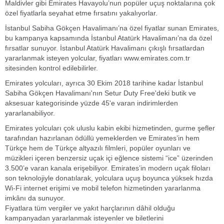
Maldivler gibi Emirates Havayolu’nun popüler uçuş noktalarına çok
özel fiyatlarla seyahat etme fırsatını yakalıyorlar.
İstanbul Sabiha Gökçen Havalimanı’na özel fiyatlar sunan Emirates,
bu kampanya kapsamında İstanbul Atatürk Havalimanı’na da özel
fırsatlar sunuyor. İstanbul Atatürk Havalimanı çıkışlı fırsatlardan
yararlanmak isteyen yolcular, fiyatları www.emirates.com.tr
sitesinden kontrol edilebilirler.
Emirates yolcuları, ayrıca 30 Ekim 2018 tarihine kadar İstanbul
Sabiha Gökçen Havalimanı'nın Setur Duty Free'deki butik ve
aksesuar kategorisinde yüzde 45'e varan indirimlerden
yararlanabiliyor.
Emirates yolcuları çok uluslu kabin ekibi hizmetinden, gurme şefler
tarafından hazırlanan ödüllü yemeklerden ve Emirates’in hem
Türkçe hem de Türkçe altyazılı filmleri, popüler oyunları ve
müzikleri içeren benzersiz uçak içi eğlence sistemi “ice” üzerinden
3.500’e varan kanala erişebiliyor. Emirates’in modern uçak filoları
son teknolojiyle donatılarak, yolculara uçuş boyunca yüksek hızda
Wi-Fi internet erişimi ve mobil telefon hizmetinden yararlanma
imkânı da sunuyor.
Fiyatlara tüm vergiler ve yakıt harçlarının dâhil olduğu
kampanyadan yararlanmak isteyenler ve biletlerini