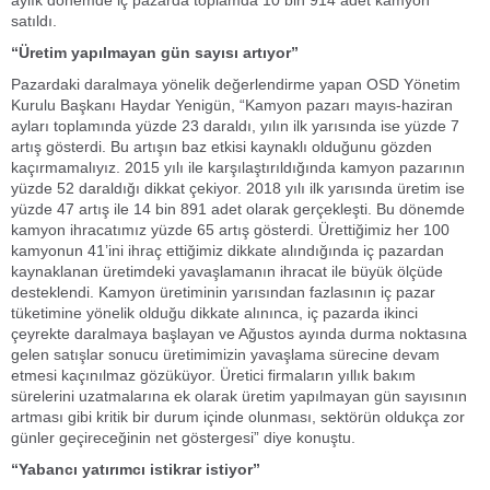
aylık dönemde iç pazarda toplamda 10 bin 914 adet kamyon
satıldı.
“Üretim yapılmayan gün sayısı artıyor”
Pazardaki daralmaya yönelik değerlendirme yapan OSD Yönetim
Kurulu Başkanı Haydar Yenigün, “Kamyon pazarı mayıs-haziran
ayları toplamında yüzde 23 daraldı, yılın ilk yarısında ise yüzde 7
artış gösterdi. Bu artışın baz etkisi kaynaklı olduğunu gözden
kaçırmamalıyız. 2015 yılı ile karşılaştırıldığında kamyon pazarının
yüzde 52 daraldığı dikkat çekiyor. 2018 yılı ilk yarısında üretim ise
yüzde 47 artış ile 14 bin 891 adet olarak gerçekleşti. Bu dönemde
kamyon ihracatımız yüzde 65 artış gösterdi. Ürettiğimiz her 100
kamyonun 41’ini ihraç ettiğimiz dikkate alındığında iç pazardan
kaynaklanan üretimdeki yavaşlamanın ihracat ile büyük ölçüde
desteklendi. Kamyon üretiminin yarısından fazlasının iç pazar
tüketimine yönelik olduğu dikkate alınınca, iç pazarda ikinci
çeyrekte daralmaya başlayan ve Ağustos ayında durma noktasına
gelen satışlar sonucu üretimimizin yavaşlama sürecine devam
etmesi kaçınılmaz gözüküyor. Üretici firmaların yıllık bakım
sürelerini uzatmalarına ek olarak üretim yapılmayan gün sayısının
artması gibi kritik bir durum içinde olunması, sektörün oldukça zor
günler geçireceğinin net göstergesi” diye konuştu.
“Yabancı yatırımcı istikrar istiyor”