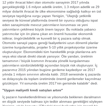
12 yıldır ihracat lideri olan otomotiv sanayinin 2017 yılında
gerçekleştirdiği 1.6 milyon adetlik üretim, 1.3 milyon adetlik ve 29
milyar dolarlık ihracat ile ülke ekonomisine sağladığı katkıyı en üst
seviyeye taşıdığına vurgu yapan Yenigün, “Ulaştığı yetkinlik
seviyesi ile küresel platformda önemli bir oyuncu olduğunu ispat
eden sanayimizde mevcut yatırımların korunması ve yeni
yatırımların çekilmesi büyük önem taşıyor. Bu noktada yabancı
yatırımcılar için ön plana çıkan en önemli hususlar ekonomik
istikrar, öngörülebilirlik ve kuvvetli bir iç pazara sahip olmak.
Otomotiv sanayii yapısı gereği faaliyetlerini uzun dönemli planlar
üzerine kurgulamakta, projeler 5-10 yıllık projeksiyonlar üzerine
oluşturuluyor. Ekonomideki tüm hareketlilik proje planlarına artı
veya eksi olarak direkt olarak yansıyor. Öte yandan, üretimin
tamamının / büyük kısmının ihracata yönelik kurgulanması
yatırımların sürdürülebilirliği açısından büyük risk oluşturuyor. İç
pazarımız 2015 yılından bugüne gerileme kaydediyor ve 2017
yılında 1 milyon sınırının altında kaldı. 2018 senesinde iç pazarda
ve dolayısıyla da toplam üretiminde önemli gerilemeler kaçınılmaz
gözüküyor. Yıl sonunda üretim 2017’nin gerisinde kalabilir” dedi.
"Uygun maliyetli kredi satışları artırır"
İç pazarın hareketlendirilmesi ve yılsonunda beklenen daralmanın
en düşük seviyede kalması için tedbir alınması gerektiğini söyleyen