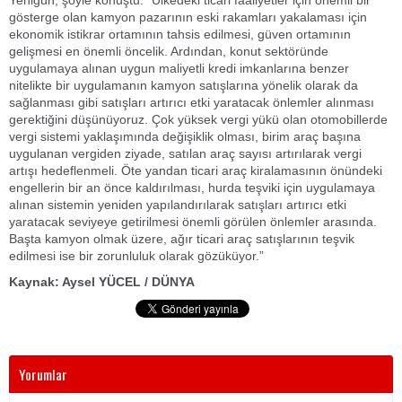
Yenigün, şöyle konuştu: “Ülkedeki ticari faaliyetler için önemli bir
gösterge olan kamyon pazarının eski rakamları yakalaması için
ekonomik istikrar ortamının tahsis edilmesi, güven ortamının
gelişmesi en önemli öncelik. Ardından, konut sektöründe
uygulamaya alınan uygun maliyetli kredi imkanlarına benzer
nitelikte bir uygulamanın kamyon satışlarına yönelik olarak da
sağlanması gibi satışları artırıcı etki yaratacak önlemler alınması
gerektiğini düşünüyoruz. Çok yüksek vergi yükü olan otomobillerde
vergi sistemi yaklaşımında değişiklik olması, birim araç başına
uygulanan vergiden ziyade, satılan araç sayısı artırılarak vergi
artışı hedeflenmeli. Öte yandan ticari araç kiralamasının önündeki
engellerin bir an önce kaldırılması, hurda teşviki için uygulamaya
alınan sistemin yeniden yapılandırılarak satışları artırıcı etki
yaratacak seviyeye getirilmesi önemli görülen önlemler arasında.
Başta kamyon olmak üzere, ağır ticari araç satışlarının teşvik
edilmesi ise bir zorunluluk olarak gözüküyor.”
Kaynak: Aysel YÜCEL / DÜNYA
Yorumlar