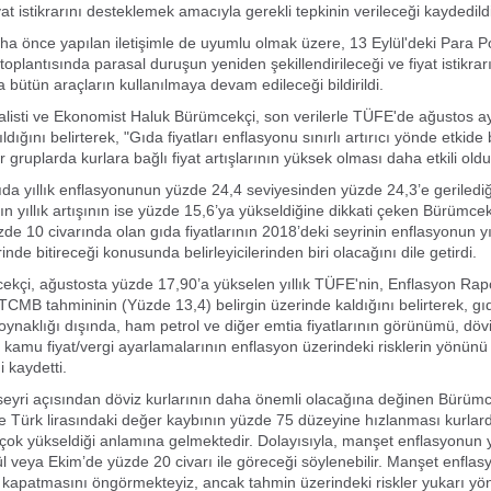
fiyat istikrarını desteklemek amacıyla gerekli tepkinin verileceği kaydedild
a önce yapılan iletişimle de uyumlu olmak üzere, 13 Eylül'deki Para Pol
toplantısında parasal duruşun yeniden şekillendirileceği ve fiyat istikra
 bütün araçların kullanılmaya devam edileceği bildirildi.
listi ve Ekonomist Haluk Bürümcekçi, son verilerle TÜFE'de ağustos ayl
ldığını belirterek, "Gıda fiyatları enflasyonu sınırlı artırıcı yönde etkid
r gruplarda kurlara bağlı fiyat artışlarının yüksek olması daha etkili oldu
da yıllık enflasyonunun yüzde 24,4 seviyesinden yüzde 24,3’e gerilediği
nın yıllık artışının ise yüzde 15,6’ya yükseldiğine dikkati çeken Bürümce
yüzde 10 civarında olan gıda fiyatlarının 2018’deki seyrinin enflasyonun yı
nde bitireceği konusunda belirleyicilerinden biri olacağını dile getirdi.
kçi, ağustosta yüzde 17,90’a yükselen yıllık TÜFE'nin, Enflasyon Rap
 TCMB tahmininin (Yüzde 13,4) belirgin üzerinde kaldığını belirterek, gıd
e oynaklığı dışında, ham petrol ve diğer emtia fiyatlarının görünümü, döv
e kamu fiyat/vergi ayarlamalarının enflasyon üzerindeki risklerin yönünü
i kaydetti.
eyri açısından döviz kurlarının daha önemli olacağına değinen Bürümce
e Türk lirasındaki değer kaybının yüzde 75 düzeyine hızlanması kurlard
n çok yükseldiği anlamına gelmektedir. Dolayısıyla, manşet enflasyonun y
ül veya Ekim’de yüzde 20 civarı ile göreceği söylenebilir. Manşet enflasy
 kapatmasını öngörmekteyiz, ancak tahmin üzerindeki riskler yukarı yön