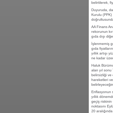
belirtilerek, 
Duyuruda, dah
Kurulu (PPK) 
doğrultusunda
AA Finans Ana
rekorunun kırı
gıda dışı diğe
İşlenmemiş gı
gıda fiyatları
yıllık artışı 
ne kadar üzeri
Haluk Bürümce
alan yıl sonu
belirsizliği v
hareketleri v
belirleyeceğin
Enflasyonun s
yıllık dönemd
geçiş riskini
noktasını Eyl
20 aralığında