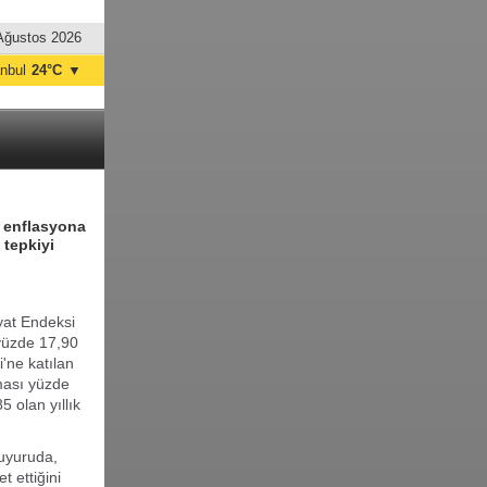
Ağustos 2026
anbul
24°C
▼
nkara
19°C
n enflasyona
 tepkiyi
iyat Endeksi
 yüzde 17,90
i'ne katılan
aması yüzde
 olan yıllık
uyuruda,
t ettiğini