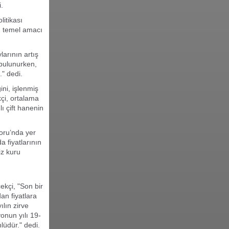
i.
itikası
rı temel amacı
arının artış
e bulunurken,
." dedi.
ni, işlenmiş
kçi, ortalama
lı çift hanenin
oru’nda yer
a fiyatlarının
iz kuru
kçi, "Son bir
an fiyatlara
ılın zirve
onun yılı 19-
lüdür." dedi.