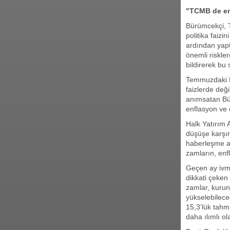
"TCMB de enf
Bürümcekçi, T
politika faiz
ardından yapt
önemli riskler
bildirerek bu s
Temmuzdaki PP
faizlerde deği
anımsatan Bür
enflasyon ve e
Halk Yatırım 
düşüşe karşın
haberleşme ar
zamların, enfl
Geçen ay ivme
dikkati çeken 
zamlar, kurun
yükselebilece
15,3’lük tahm
daha ılımlı ol