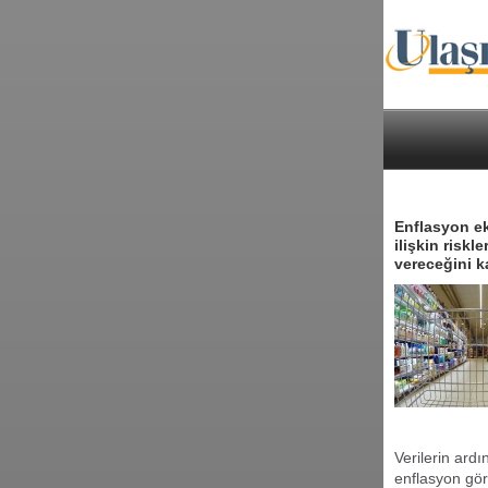
Enflasyon ek
ilişkin riskl
vereceğini k
Verilerin ar
enflasyon görü