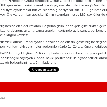
ırım Hizmetleri Grubu Stratejisti Orkun Gödek ise farklı beklentilerin ol
E gerçekleşmesinin genel olarak piyasa işlemcilerinin öngörüleri ile
nerji fiyat ayarlamalarının ve işlenmiş gıda fiyatlarının TÜFE gelişmelerin
yor. Öte yandan, kur geçişkenliğinin yakından hissedildiği sektörler de d
.
lişmesine en ciddi katkının ulaştırma grubundan geldiğine dikkati çek
kabı grubunun, ana harcama grupları içerisinde ay bazında gerileme g
ne çıktığını kaydetti.
lerdeki artışın üretici fiyatları nezdinde de etkisini gösterdiğine değin
em kur kaynaklı gelişmeler nedeniyle yüzde 18-20 aralığına çıkabilece
ylül'de gerçekleştireceği PPK toplantısında ciddi derecede para politik
pabileceğini söyleyen Gödek, böyle politika faizi ile piyasa faizleri ara
cağı beklentisinin arttığını ifade etti.