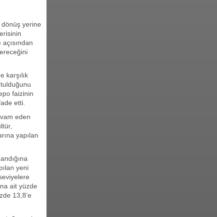
a dönüş yerine
erisinin
ı açısından
vereceğini
e karşılık
tutulduğunu
po faizinin
ade etti.
devam eden
tür,
arına yapılan
zandığına
pılan yeni
seviyelere
una ait yüzde
üzde 13,8’e