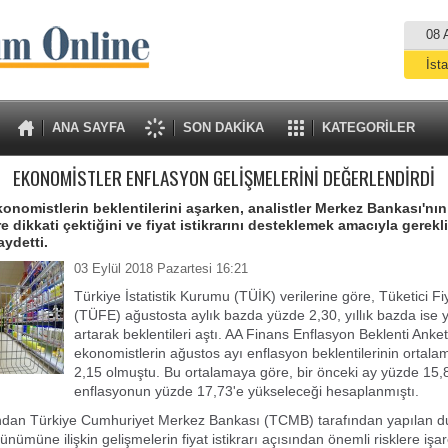
08 
İst
A
ANA SAYFA
SON DAKİKA
KATEGORİLER
EKONOMİSTLER ENFLASYON GELİŞMELERİNİ DEĞERLENDİRDİ
onomistlerin beklentilerini aşarken, analistler Merkez Bankası'nı
ere dikkati çektiğini ve fiyat istikrarını desteklemek amacıyla gerekli
aydetti.
03 Eylül 2018 Pazartesi 16:21
Türkiye İstatistik Kurumu (TÜİK) verilerine göre, Tüketici F
(TÜFE) ağustosta aylık bazda yüzde 2,30, yıllık bazda ise
artarak beklentileri aştı. AA Finans Enflasyon Beklenti Anket
ekonomistlerin ağustos ayı enflasyon beklentilerinin ortal
2,15 olmuştu. Bu ortalamaya göre, bir önceki ay yüzde 15,85
enflasyonun yüzde 17,73'e yükseleceği hesaplanmıştı.
dından Türkiye Cumhuriyet Merkez Bankası (TCMB) tarafından yapılan d
nümüne ilişkin gelişmelerin fiyat istikrarı açısından önemli risklere işare