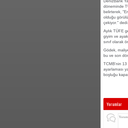
DenizBank Yat
döneminde TÜF
belirterek, "E
olduğu görülü
çekiyor." dedi
Aylık TÜFE ge
giyim ve ayak
sınıf olarak ö
Gödek, maliyet
bu ve son dön
TCMB’nin 13 E
ayarlaması ya
boşluğu kapata
Yorumlar