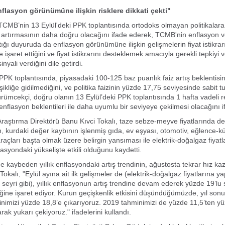
lasyon görünümüne ilişkin risklere dikkati çekti"
CMB’nin 13 Eylül'deki PPK toplantısında ortodoks olmayan politikalar
ini artırmasının daha doğru olacağını ifade ederek, TCMB'nin enflasyon v
ığı duyuruda da enflasyon görünümüne ilişkin gelişmelerin fiyat istikrar
e işaret ettiğini ve fiyat istikrarını desteklemek amacıyla gerekli tepkiyi 
inyali verdiğini dile getirdi.
K toplantısında, piyasadaki 100-125 baz puanlık faiz artış beklentisin
şikliğe gidilmediğini, ve politika faizinin yüzde 17,75 seviyesinde sabit 
ümcekçi, doğru olanın 13 Eylül’deki PPK toplantısında 1 hafta vadeli re
nflasyon beklentileri ile daha uyumlu bir seviyeye çekilmesi olacağını if
Araştırma Direktörü Banu Kıvci Tokalı, taze sebze-meyve fiyatlarında 
, kurdaki değer kaybının işlenmiş gıda, ev eşyası, otomotiv, eğlence-kül
açları başta olmak üzere belirgin yansıması ile elektrik-doğalgaz fiyatl
asyondaki yükselişte etkili olduğunu kaydetti.
 kaybeden yıllık enflasyondaki artış trendinin, ağustosta tekrar hız ka
Tokalı, "Eylül ayına ait ilk gelişmeler de (elektrik-doğalgaz fiyatlarına ya
 seyri gibi), yıllık enflasyonun artış trendine devam ederek yüzde 19’lu 
ğine işaret ediyor. Kurun geçişkenlik etkisini düşündüğümüzde, yıl son
inimizi yüzde 18,8’e çıkarıyoruz. 2019 tahminimizi de yüzde 11,5’ten y
arak yukarı çekiyoruz." ifadelerini kullandı.