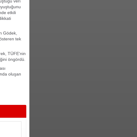
uştuğu veri
 uyuştuğunu
de etkili
ikkati
en Gödek,
österen tek
erek, TÜFE'nin
ğini öngördü.
ası
sında oluşan