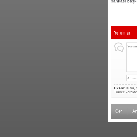
bankası başka
Yorumlar
UYARI:
Küfür, h
Türkçe karakte
Geri
An