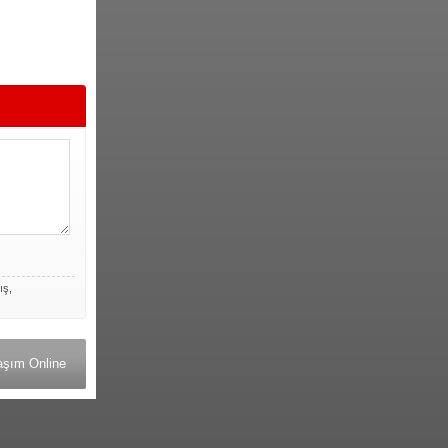
ış,
aşım Online