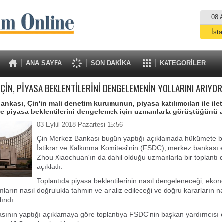
08 
İst
A
ANA SAYFA
SON DAKİKA
KATEGORİLER
ÇİN, PİYASA BEKLENTİLERİNİ DENGELEMENİN YOLLARINI ARIYOR
ankası, Çin'in mali denetim kurumunun, piyasa katılımcıları ile ilet
ve piyasa beklentilerini dengelemek için uzmanlarla görüştüğünü a
03 Eylül 2018 Pazartesi 15:56
Çin Merkez Bankası bugün yaptığı açıklamada hükümete ba
İstikrar ve Kalkınma Komitesi'nin (FSDC), merkez bankası 
Zhou Xiaochuan'ın da dahil olduğu uzmanlarla bir toplantı 
açıkladı.
Toplantıda piyasa beklentilerinin nasıl dengeleneceği, eko
mların nasıl doğrulukla tahmin ve analiz edileceği ve doğru kararların na
lındı.
sının yaptığı açıklamaya göre toplantıya FSDC'nin başkan yardımcısı