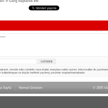
nı Yi Gang başkanlık etti.
akaret, rencide edici cümleler veya imalar, inançlara saldırı içeren, imla kuralları ile yazılmam
r kullanılmayan ve büyük harflerle yazılmış yorumlar onaylanmamaktadır.
a Sayfa
Normal Görünüm
© 2005 Ul