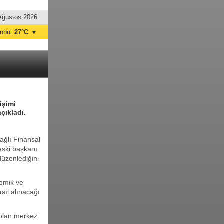
Ağustos 2026
anbul
27°C
▼
nkara
29°C
işimi
çıkladı.
ğlı Finansal
eski başkanı
düzenlediğini
nomik ve
sıl alınacağı
 olan merkez