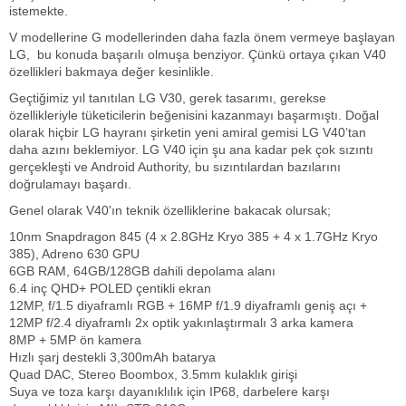
istemekte.
V modellerine G modellerinden daha fazla önem vermeye başlayan
LG, bu konuda başarılı olmuşa benziyor. Çünkü ortaya çıkan V40
özellikleri bakmaya değer kesinlikle.
Geçtiğimiz yıl tanıtılan LG V30, gerek tasarımı, gerekse
özellikleriyle tüketicilerin beğenisini kazanmayı başarmıştı. Doğal
olarak hiçbir LG hayranı şirketin yeni amiral gemisi LG V40’tan
daha azını beklemiyor. LG V40 için şu ana kadar pek çok sızıntı
gerçekleşti ve Android Authority, bu sızıntılardan bazılarını
doğrulamayı başardı.
Genel olarak V40'ın teknik özelliklerine bakacak olursak;
10nm Snapdragon 845 (4 x 2.8GHz Kryo 385 + 4 x 1.7GHz Kryo
385), Adreno 630 GPU
6GB RAM, 64GB/128GB dahili depolama alanı
6.4 inç QHD+ POLED çentikli ekran
12MP, f/1.5 diyaframlı RGB + 16MP f/1.9 diyaframlı geniş açı +
12MP f/2.4 diyaframlı 2x optik yakınlaştırmalı 3 arka kamera
8MP + 5MP ön kamera
Hızlı şarj destekli 3,300mAh batarya
Quad DAC, Stereo Boombox, 3.5mm kulaklık girişi
Suya ve toza karşı dayanıklılık için IP68, darbelere karşı