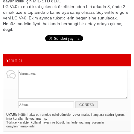
dayanıklılık için MIL-STD 810G
LG V40’ın en dikkat çekecek özelliklerinden biri arkada 3, önde 2
olmak üzere toplamda 5 kameraya sahip olması. Söylentilere göre
yeni LG V40, Ekim ayında tüketicilerin beğenisine sunulacak.
Henüz modelin fiyatı hakkında herhangi bir detay ortaya çıkmış
değil.
Yorumlar
UYARI:
Küfür, hakaret, rencide edici cümleler veya imalar, inançlara saldırı içeren,
imla kuralları ile yazılmamış,
Türkçe karakter kullanılmayan ve büyük harflerle yazılmış yorumlar
onaylanmamaktadır.