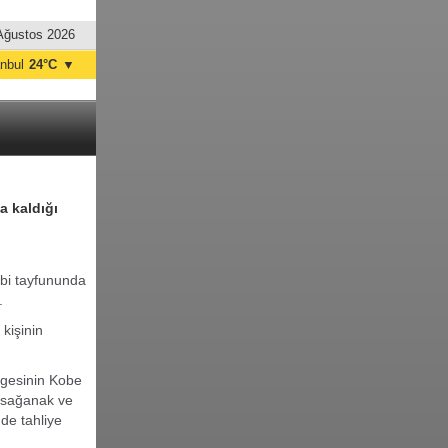
Ağustos 2026
anbul
24°C
▼
nkara
19°C
a kaldığı
Jebi tayfununda
.
 kişinin
lgesinin Kobe
i sağanak ve
 de tahliye