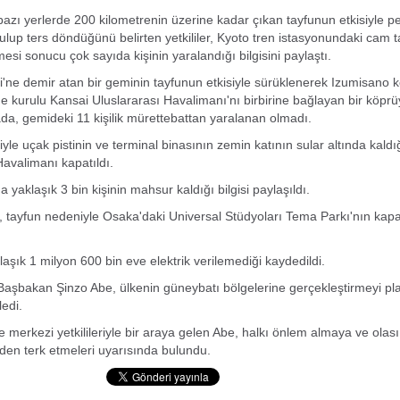
 bazı yerlerde 200 kilometrenin üzerine kadar çıkan tayfunun etkisiyle p
ulup ters döndüğünü belirten yetkililer, Kyoto tren istasyonundaki cam t
esi sonucu çok sayıda kişinin yaralandığı bilgisini paylaştı.
'ne demir atan bir geminin tayfunun etkisiyle sürüklenerek Izumisano ke
ne kurulu Kansai Uluslararası Havalimanı'nı birbirine bağlayan bir köprü
zada, gemideki 11 kişilik mürettebattan yaralanan olmadı.
yle uçak pistinin ve terminal binasının zemin katının sular altında kaldı
Havalimanı kapatıldı.
yaklaşık 3 bin kişinin mahsur kaldığı bilgisi paylaşıldı.
 tayfun nedeniyle Osaka'daki Universal Stüdyoları Tema Parkı'nın kapat
aşık 1 milyon 600 bin eve elektrik verilemediği kaydedildi.
aşbakan Şinzo Abe, ülkenin güneybatı bölgelerine gerçekleştirmeyi pla
eledi.
 merkezi yetkilileriyle bir araya gelen Abe, halkı önlem almaya ve olası 
nden terk etmeleri uyarısında bulundu.