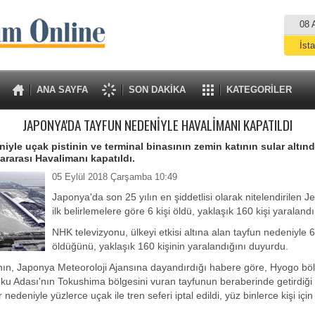
08 
İst
A
ANA SAYFA
SON DAKİKA
KATEGORİLER
JAPONYA'DA TAYFUN NEDENİYLE HAVALİMANI KAPATILDI
iyle uçak pistinin ve terminal binasının zemin katının sular altınd
ararası Havalimanı kapatıldı.
05 Eylül 2018 Çarşamba 10:49
Japonya'da son 25 yılın en şiddetlisi olarak nitelendirilen 
ilk belirlemelere göre 6 kişi öldü, yaklaşık 160 kişi yaralandı
NHK televizyonu, ülkeyi etkisi altına alan tayfun nedeniyle 6
öldüğünü, yaklaşık 160 kişinin yaralandığını duyurdu.
nın, Japonya Meteoroloji Ajansına dayandırdığı habere göre, Hyogo bö
koku Adası'nın Tokushima bölgesini vuran tayfunun beraberinde getirdiğ
r nedeniyle yüzlerce uçak ile tren seferi iptal edildi, yüz binlerce kişi için