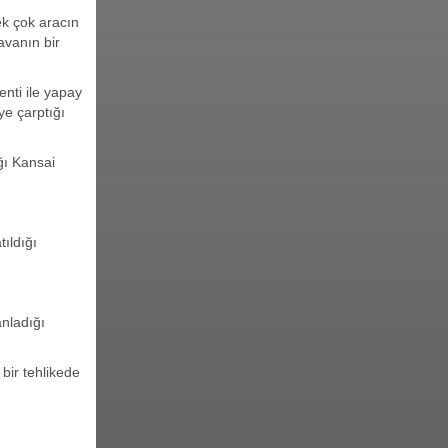
ek çok aracın
avanın bir
nti ile yapay
ye çarptığı
ğı Kansai
ıldığı
nladığı
bir tehlikede