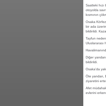
Saatteki hızı
otoyolda savr
kısmının çökm
Osaka Körfezi
bir ada üzeri
bildirildi. Ka
Tayfun nedeni
Uluslararası 
Havalimanında 
Diğer yandan,
bildirildi.
Osaka'da yakl
Öte yandan, B
ziyaretini ert
Afet müdahale
evlerini erke