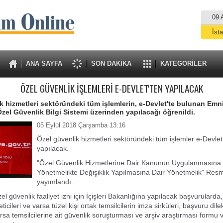
09 
İst
A
ANA SAYFA
SON DAKİKA
KATEGORİLER
ÖZEL GÜVENLİK İŞLEMLERİ E-DEVLET'TEN YAPILACAK
k hizmetleri sektöründeki tüm işlemlerin, e-Devlet'te bulunan Emn
el Güvenlik Bilgi Sistemi üzerinden yapılacağı öğrenildi.
05 Eylül 2018 Çarşamba 13:16
Özel güvenlik hizmetleri sektöründeki tüm işlemler e-Devle
yapılacak.
"Özel Güvenlik Hizmetlerine Dair Kanunun Uygulanmasına İ
Yönetmelikte Değişiklik Yapılmasına Dair Yönetmelik" Res
yayımlandı.
l güvenlik faaliyet izni için İçişleri Bakanlığına yapılacak başvurularda,
eticileri ve varsa tüzel kişi ortak temsilcilerin imza sirküleri, başvuru dil
arsa temsilcilerine ait güvenlik soruşturması ve arşiv araştırması formu