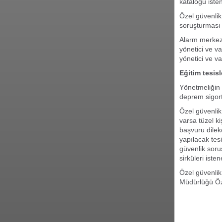
kataloğu iste
Özel güvenlik
soruşturması 
Alarm merkezi
yönetici ve v
yönetici ve va
Eğitim tesis
Yönetmeliğin 
deprem sigort
Özel güvenlik
varsa tüzel ki
başvuru dilekç
yapılacak tesi
güvenlik soru
sirküleri iste
Özel güvenlik
Müdürlüğü Öze