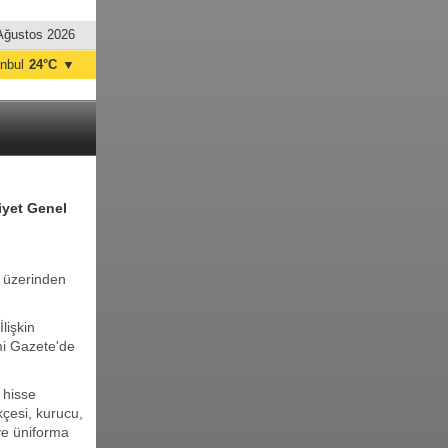
Ağustos 2026
anbul
24°C
▼
nkara
33°C
iyet Genel
t üzerinden
lişkin
mi Gazete'de
 hisse
ekçesi, kurucu,
 ve üniforma