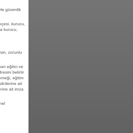
yle güvenlik
kçesi, kurucu,
la kurucu,
sin, zorunlu
an eğitici ve
esini belirtir
örneği, eğitim
lcilerine ait
rine ait imza
nel