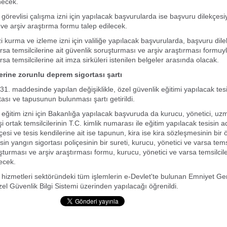
necek.
 görevlisi çalışma izni için yapılacak başvurularda ise başvuru dilekçesi
ve arşiv araştırma formu talep edilecek.
 kurma ve izleme izni için valiliğe yapılacak başvurularda, başvuru dile
arsa temsilcilerine ait güvenlik soruşturması ve arşiv araştırması formuy
rsa temsilcilerine ait imza sirküleri istenilen belgeler arasında olacak.
lerine zorunlu deprem sigortası şartı
31. maddesinde yapılan değişiklikle, özel güvenlik eğitimi yapılacak tesi
ası ve tapusunun bulunması şartı getirildi.
 eğitim izni için Bakanlığa yapılacak başvuruda da kurucu, yönetici, uzm
şi ortak temsilcilerinin T.C. kimlik numarası ile eğitim yapılacak tesisin adr
esi ve tesis kendilerine ait ise tapunun, kira ise kira sözleşmesinin bir 
sin yangın sigortası poliçesinin bir sureti, kurucu, yönetici ve varsa temsi
şturması ve arşiv araştırması formu, kurucu, yönetici ve varsa temsilcile
necek.
 hizmetleri sektöründeki tüm işlemlerin e-Devlet'te bulunan Emniyet Ge
l Güvenlik Bilgi Sistemi üzerinden yapılacağı öğrenildi.