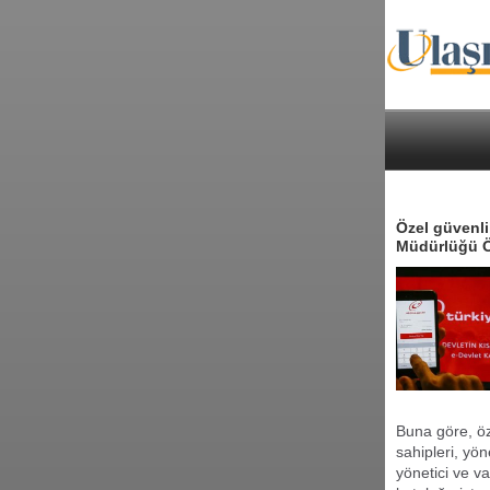
Özel güvenli
Müdürlüğü Öz
Buna göre, öze
sahipleri, yön
yönetici ve v