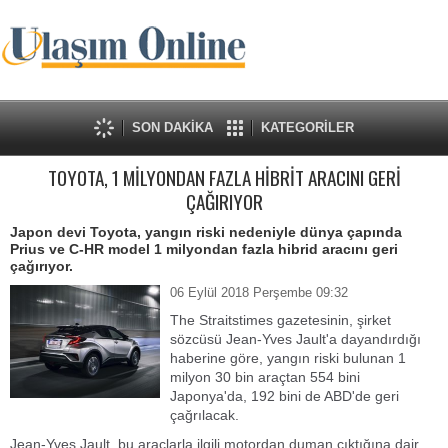
SON DAKİKA
KATEGORİLER
TOYOTA, 1 MİLYONDAN FAZLA HİBRİT ARACINI GERİ
ÇAĞIRIYOR
Japon devi Toyota, yangın riski nedeniyle dünya çapında
Prius ve C-HR model 1 milyondan fazla hibrid aracını geri
çağırıyor.
06 Eylül 2018 Perşembe 09:32
​The Straitstimes gazetesinin, şirket
sözcüsü Jean-Yves Jault'a dayandırdığı
haberine göre, yangın riski bulunan 1
milyon 30 bin araçtan 554 bini
Japonya'da, 192 bini de ABD'de geri
çağrılacak.
Jean-Yves Jault, bu araçlarla ilgili motordan duman çıktığına dair