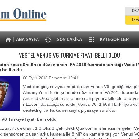
06 
İst
A
ANA SAYFA
SON DAKİKA
KATEGORİLER
VESTEL VENUS V6 TÜRKİYE FİYATI BELLİ OLDU
ından kısa süre önce düzenlenen IFA 2018 fuarında tanıttığı Vestel
ı belli oldu.
06 Eylül 2018 Perşembe 12:41
Vestel'ın giriş seviyesi modeli olan Venus V6, geçtiğimiz gü
Almanya'nın Berlin şehrinde düzenlenen IFA 2018 fuarında t
Android Oreo işletim sistemine sahip yeni akıllı telefonu Ve
n11.com’da satışa sunuldu. Venus V6, 1.669 TL’lik fiyatı v
destekli çift arka kamerasıyla piyasaya sürüldü.
V6 Türkiye fiyatı belli oldu
özünürlük ekranı, 1,8 Ghz 8 Çekirdekli Qualcomm işlemcisi ile gelen V
ki sensörden oluşan arka kamera ile 8 MP ön kamera taşıyor. Venus V