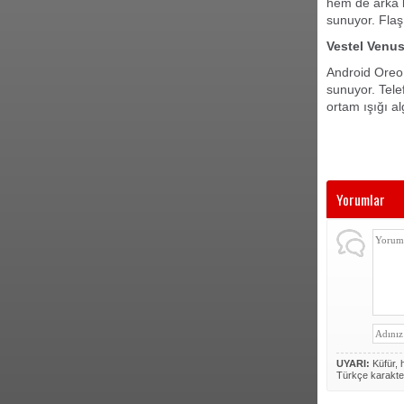
hem de arka k
sunuyor. Flaş
Vestel Venus
Android Oreo 
sunuyor. Tele
ortam ışığı al
Yorumlar
UYARI:
Küfür, h
Türkçe karakte