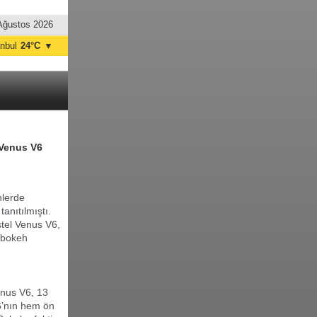
Ağustos 2026
anbul
24°C
▼
nkara
26°C
 Venus V6
nlerde
anıtılmıştı.
stel Venus V6,
e bokeh
enus V6, 13
6’nın hem ön