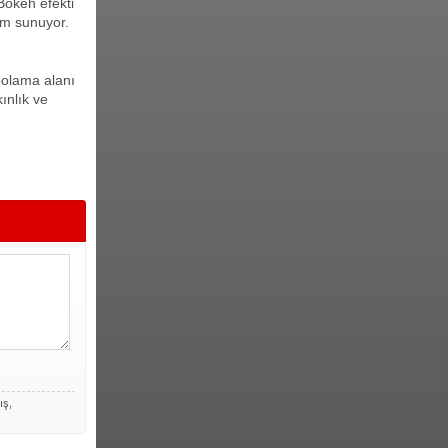
Bokeh efekti
ım sunuyor.
polama alanı
ınlık ve
ış,