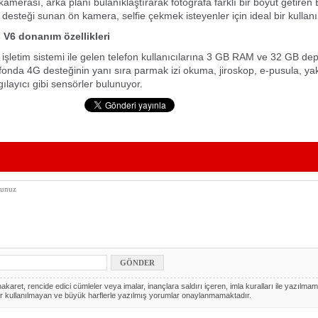
amerası, arka planı bulanıklaştırarak fotoğrafa farklı bir boyut getiren 
 desteği sunan ön kamera, selfie çekmek isteyenler için ideal bir kullan
 V6 donanım özellikleri
işletim sistemi ile gelen telefon kullanıcılarına 3 GB RAM ve 32 GB de
fonda 4G desteğinin yanı sıra parmak izi okuma, jiroskop, e-pusula, yak
gılayıcı gibi sensörler bulunuyor.
akaret, rencide edici cümleler veya imalar, inançlara saldırı içeren, imla kuralları ile yazılmam
r kullanılmayan ve büyük harflerle yazılmış yorumlar onaylanmamaktadır.