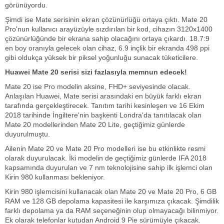
görünüyordu.
Şimdi ise Mate serisinin ekran çözünürlüğü ortaya çıktı. Mate 20
Pro'nun kullanıcı arayüzüyle sızdırılan bir kod, cihazın 3120x1400
çözünürlüğünde bir ekrana sahip olacağını ortaya çıkardı. 18.7:9
en boy oranıyla gelecek olan cihaz, 6.9 inçlik bir ekranda 498 ppi
gibi oldukça yüksek bir piksel yoğunluğu sunacak tüketicilere.
Huawei Mate 20 serisi sizi fazlasıyla memnun edecek!
Mate 20 ise Pro modelin aksine, FHD+ seviyesinde olacak.
Anlaşılan Huawei, Mate serisi arasındaki en büyük farklı ekran
tarafında gerçekleştirecek. Tanıtım tarihi kesinleşen ve 16 Ekim
2018 tarihinde İngiltere'nin başkenti Londra'da tanıtılacak olan
Mate 20 modellerinden Mate 20 Lite, geçtiğimiz günlerde
duyurulmuştu.
Ailenin Mate 20 ve Mate 20 Pro modelleri ise bu etkinlikte resmi
olarak duyurulacak. İki modelin de geçtiğimiz günlerde IFA 2018
kapsamında duyurulan ve 7 nm teknolojisine sahip ilk işlemci olan
Kirin 980 kullanması bekleniyor.
Kirin 980 işlemcisini kullanacak olan Mate 20 ve Mate 20 Pro, 6 GB
RAM ve 128 GB depolama kapasitesi ile karşımıza çıkacak. Şimdilik
farklı depolama ya da RAM seçeneğinin olup olmayacağı bilinmiyor.
Ek olarak telefonlar kutudan Android 9 Pie sürümüyle çıkacak.