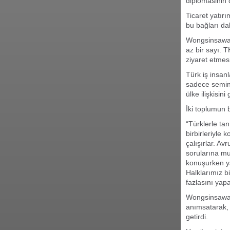
diplomasinin 
Ticaret yatır
bu bağları da
Wongsinsawat,
az bir sayı. 
ziyaret etmesi
Türk iş insan
sadece semine
ülke ilişkisini
İki toplumun 
“Türklerle ta
birbirleriyle 
çalışırlar. Av
sorularına mu
konuşurken ya
Halklarımız b
fazlasını yapa
Wongsinsawat,
anımsatarak,
getirdi.