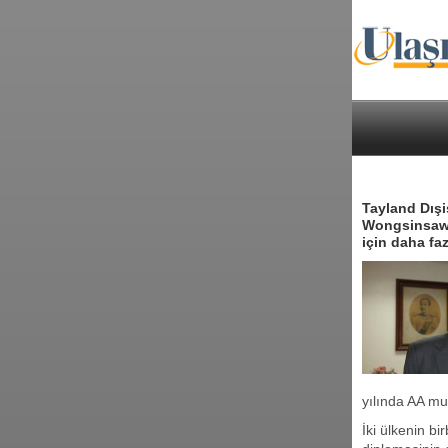
Tayland Dışi
Wongsinsawat
için daha faz
yılında AA m
İki ülkenin bi