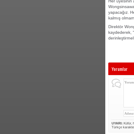
Her üyesinin 
Wongsinsawat,
yapacağız. He
kalmış olmama
Direktör Wong
kaydederek, “
derinleştirmel
Yorumlar
UYARI:
Küfür, h
Türkçe karakte