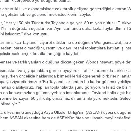
dinamik çerçevede yürüdüğünü belirtti.
ımlarının iki ülke ekonomisinde çok taraflı gelişme gösterdiğini aktaran
ha geliştirmek ve güçlendirmek istediklerini söyledi.
 “Her yıl 50 bin Türk turist Tayland’a geliyor. 80 milyon nüfuslu Türkiy
THY’nin doğrudan uçuşları var. Aynı zamanda daha fazla Taylandlının Tür
ni istiyoruz.” diye konuştu.
larının sıkça Tayland’ı ziyaret ettiklerine de değinen Wongsinsawat, bu z
rden ibaret olmadığını, resmi ve gayrı resmi toplantılara katılan iş insa
 geliştirecek birçok fırsatla tanıştığını kaydetti.
benzer ve farklı yanları olduğuna dikkati çeken Wongsinsawat, şöyle de
nışmaktan ve iş yapmaktan gurur duyuyoruz. Tabii ki aramızda farklılıklar
konuşurken öncelikle haklarında bilmediklerini öğrenerek birbirlerini anl
rupa’ya ziyaretlerimizde ‘Bu Taylandlılar neden bu kadar gülümseyebiliyor
hatap olabiliyoruz. Yapılan toplantılarda şunu görüyorum ki siz de bizim
 da konuşmazken gülümseyebilen insanlarsınız. Tayland halkı açık bir
irbirine benziyor. 60 yıllık diplomasimiz dinamizmle yürümektedir. Gelec
bilmeliyiz.”
 ülkesinin Güneydoğu Asya Ülkeler Birliği'nin (ASEAN) üyesi olduğun
 hem ASEAN eksenine hem de ASEAN’ın ötesine ulaşabilmeyi hedefledikl