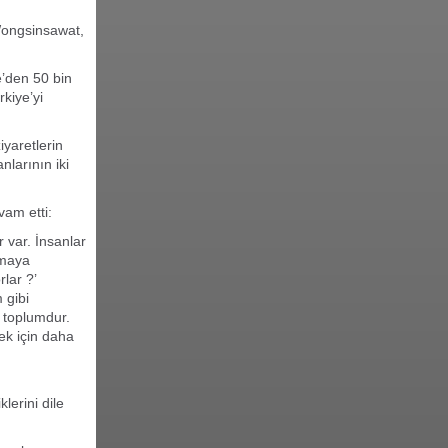
 Wongsinsawat,
e’den 50 bin
kiye’yi
iyaretlerin
nlarının iki
vam etti:
 var. İnsanlar
amaya
lar ?’
 gibi
 toplumdur.
ek için daha
u
erini dile