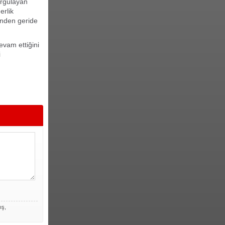
urgulayan
erlik
inden geride
evam ettiğini
i
ış,