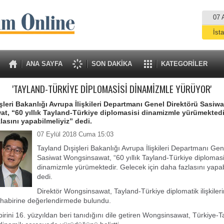
07 
İst
A
ANA SAYFA
SON DAKİKA
KATEGORİLER
'TAYLAND-TÜRKİYE DİPLOMASİSİ DİNAMİZMLE YÜRÜYOR'
şleri Bakanlığı Avrupa İlişkileri Departmanı Genel Direktörü Sasiwa
, “60 yıllık Tayland-Türkiye diplomasisi dinamizmle yürümektedi
lasını yapabilmeliyiz” dedi.
07 Eylül 2018 Cuma 15:03
Tayland Dışişleri Bakanlığı Avrupa İlişkileri Departmanı Gen
Sasiwat Wongsinsawat, “60 yıllık Tayland-Türkiye diplomasi
dinamizmle yürümektedir. Gelecek için daha fazlasını yapabi
dedi.
Direktör Wongsinsawat, Tayland-Türkiye diplomatik ilişkileri
uhabirine değerlendirmede bulundu.
rbirini 16. yüzyıldan beri tanıdığını dile getiren Wongsinsawat, Türkiye-