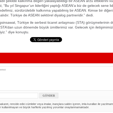
adil şekilde kalkınma değeri yakalayabildiği bir ASEAN arzu ettiklerini v
 “Bu yıl Singapur’un liderliğini yaptığı ASEAN’a biz de gelecek sene lid
defimiz, sürdürülebilir kalkınma yapabilmiş bir ASEAN. Kimse bir diğer
lıdır. Türkiye de ASEAN sektörel diyalog partneridir.” dedi.
sinsawat, Türkiye ile serbest ticaret anlaşması (STA) görüşmelerinin d
STA’dan uzun dönemde büyük ümitlerimiz var. Gelecek için iletişimimiz
iyiz.” diye konuştu.
akaret, rencide edici cümleler veya imalar, inançlara saldırı içeren, imla kuralları ile yazılmam
r kullanılmayan ve büyük harflerle yazılmış yorumlar onaylanmamaktadır.