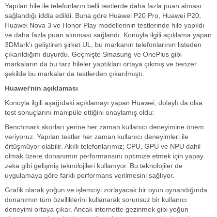
Yapılan hile ile telefonların belli testlerde daha fazla puan alması
sağlandığı iddia edildi. Buna göre Huawei P20 Pro, Huawei P20,
Huawei Nova 3 ve Honor Play modellerinin testlerinde hile yapıldı
ve daha fazla puan alınması sağlandı. Konuyla ilgili açıklama yapan
3DMark'ı geliştiren şirket UL, bu markanın telefonlarının listeden
çıkarıldığını duyurdu. Geçmişte Smasung ve OnePlus gibi
markaların da bu tarz hileler yaptıkları ortaya çıkmış ve benzer
şekilde bu markalar da testlerden çıkarılmıştı.
Huawei'nin açıklaması
Konuyla ilgili aşağıdaki açıklamayı yapan Huawei, dolaylı da olsa
test sonuçlarını manipüle ettiğini onaylamış oldu:
Benchmark skorları yerine her zaman kullanıcı deneyimine önem
veriyoruz. Yapılan testler her zaman kullanıcı deneyimleri ile
örtüşmüyor olabilir. Akıllı telefonlarımız; CPU, GPU ve NPU dahil
olmak üzere donanımın performansını optimize etmek için yapay
zeka gibi gelişmiş teknolojileri kullanıyor. Bu teknolojiler de
uygulamaya göre farklı performans verilmesini sağlıyor.
Grafik olarak yoğun ve işlemciyi zorlayacak bir oyun oynandığında
donanımın tüm özelliklerini kullanarak sorunsuz bir kullanıcı
deneyimi ortaya çıkar. Ancak internette gezinmek gibi yoğun