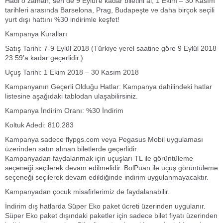
Hadi o zaman, sen de 9 Eylül’e kadar biletini al, 1 Ekim – 30 Kasım
tarihleri arasında Barselona, Prag, Budapeşte ve daha birçok seçili
yurt dışı hattını %30 indirimle keşfet!
Kampanya Kuralları
Satış Tarihi: 7-9 Eylül 2018 (Türkiye yerel saatine göre 9 Eylül 2018
23:59’a kadar geçerlidir.)
Uçuş Tarihi: 1 Ekim 2018 – 30 Kasım 2018
Kampanyanın Geçerli Olduğu Hatlar: Kampanya dahilindeki hatlar
listesine aşağıdaki tablodan ulaşabilirsiniz.
Kampanya İndirim Oranı: %30 İndirim
Koltuk Adedi: 810.283
Kampanya sadece flypgs.com veya Pegasus Mobil uygulaması
üzerinden satın alınan biletlerde geçerlidir.
Kampanyadan faydalanmak için uçuşları TL ile görüntüleme
seçeneği seçilerek devam edilmelidir. BolPuan ile uçuş görüntüleme
seçeneği seçilerek devam edildiğinde indirim uygulanmayacaktır.
Kampanyadan çocuk misafirlerimiz de faydalanabilir.
İndirim dış hatlarda Süper Eko paket ücreti üzerinden uygulanır.
Süper Eko paket dışındaki paketler için sadece bilet fiyatı üzerinden