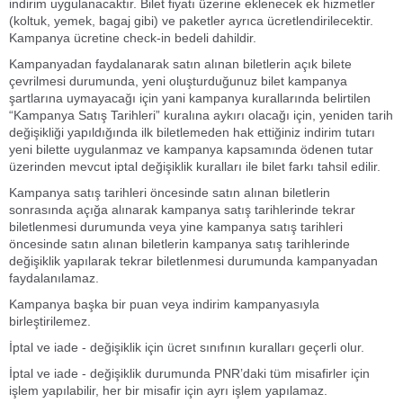
indirim uygulanacaktır. Bilet fiyatı üzerine eklenecek ek hizmetler
(koltuk, yemek, bagaj gibi) ve paketler ayrıca ücretlendirilecektir.
Kampanya ücretine check-in bedeli dahildir.
Kampanyadan faydalanarak satın alınan biletlerin açık bilete
çevrilmesi durumunda, yeni oluşturduğunuz bilet kampanya
şartlarına uymayacağı için yani kampanya kurallarında belirtilen
“Kampanya Satış Tarihleri” kuralına aykırı olacağı için, yeniden tarih
değişikliği yapıldığında ilk biletlemeden hak ettiğiniz indirim tutarı
yeni bilette uygulanmaz ve kampanya kapsamında ödenen tutar
üzerinden mevcut iptal değişiklik kuralları ile bilet farkı tahsil edilir.
Kampanya satış tarihleri öncesinde satın alınan biletlerin
sonrasında açığa alınarak kampanya satış tarihlerinde tekrar
biletlenmesi durumunda veya yine kampanya satış tarihleri
öncesinde satın alınan biletlerin kampanya satış tarihlerinde
değişiklik yapılarak tekrar biletlenmesi durumunda kampanyadan
faydalanılamaz.
Kampanya başka bir puan veya indirim kampanyasıyla
birleştirilemez.
İptal ve iade - değişiklik için ücret sınıfının kuralları geçerli olur.
İptal ve iade - değişiklik durumunda PNR’daki tüm misafirler için
işlem yapılabilir, her bir misafir için ayrı işlem yapılamaz.