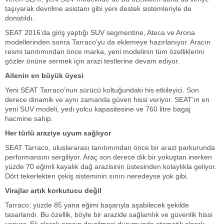
taşıyarak devrilme asistanı gibi yeni destek sistemleriyle de
donatıldı.
SEAT 2016’da giriş yaptığı SUV segmentine, Ateca ve Arona
modellerinden sonra Tarraco’yu da eklemeye hazırlanıyor. Aracın
resmi tanıtımından önce marka, yeni modelinin tüm özelliklerini
gözler önüne sermek için arazi testlerine devam ediyor.
Ailenin en büyük üyesi
Yeni SEAT Tarraco’nun sürücü koltuğundaki his etkileyici. Son
derece dinamik ve aynı zamanda güven hissi veriyor. SEAT’ın en
yeni SUV modeli, yedi yolcu kapasitesine ve 760 litre bagaj
hacmine sahip.
Her türlü araziye uyum sağlıyor
SEAT Tarraco, uluslararası tanıtımından önce bir arazi parkurunda
performansını sergiliyor. Araç son derece dik bir yokuştan inerken
yüzde 70 eğimli kayalık dağ arazisinin üstesinden kolaylıkla geliyor.
Dört tekerlekten çekiş sisteminin sınırı neredeyse yok gibi.
Virajlar artık korkutucu değil
Tarraco, yüzde 85 yana eğimi başarıyla aşabilecek şekilde
tasarlandı. Bu özellik, böyle bir arazide sağlamlık ve güvenlik hissi