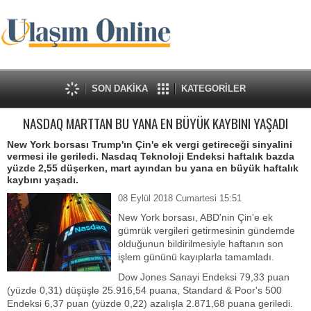
SON DAKİKA
KATEGORİLER
NASDAQ MARTTAN BU YANA EN BÜYÜK KAYBINI YAŞADI
New York borsası Trump'ın Çin'e ek vergi getireceği sinyalini
vermesi ile geriledi. Nasdaq Teknoloji Endeksi haftalık bazda
yüzde 2,55 düşerken, mart ayından bu yana en büyük haftalık
kaybını yaşadı.
08 Eylül 2018 Cumartesi 15:51
New York borsası, ABD'nin Çin'e ek
gümrük vergileri getirmesinin gündemde
olduğunun bildirilmesiyle haftanın son
işlem gününü kayıplarla tamamladı.
Dow Jones Sanayi Endeksi 79,33 puan
(yüzde 0,31) düşüşle 25.916,54 puana, Standard & Poor's 500
Endeksi 6,37 puan (yüzde 0,22) azalışla 2.871,68 puana geriledi.