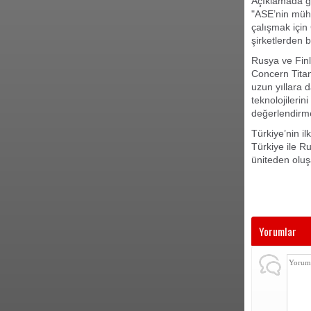
Açıklamada gö
"ASE’nin mühe
çalışmak için
şirketlerden b
Rusya ve Finl
Concern Titan
uzun yıllara 
teknolojileri
değerlendirm
Türkiye’nin i
Türkiye ile R
üniteden oluş
Yorumlar