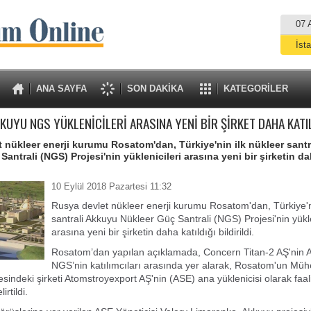
07 
İst
A
ANA SAYFA
SON DAKİKA
KATEGORİLER
KUYU NGS YÜKLENİCİLERİ ARASINA YENİ BİR ŞİRKET DAHA KATI
 nükleer enerji kurumu Rosatom'dan, Türkiye'nin ilk nükleer sant
antrali (NGS) Projesi'nin yüklenicileri arasına yeni bir şirketin da
10 Eylül 2018 Pazartesi 11:32
Rusya devlet nükleer enerji kurumu Rosatom'dan, Türkiye'ni
santrali Akkuyu Nükleer Güç Santrali (NGS) Projesi'nin yükle
arasına yeni bir şirketin daha katıldığı bildirildi.
Rosatom’dan yapılan açıklamada, Concern Titan-2 AŞ'nin 
NGS’nin katılımcıları arasında yer alarak, Rosatom'un Mühe
indeki şirketi Atomstroyexport AŞ'nin (ASE) ana yüklenicisi olarak faal
rtildi.