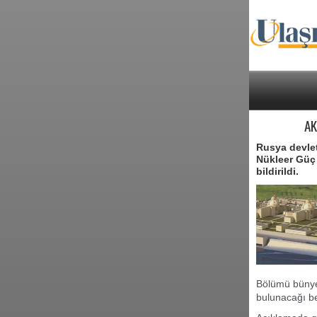
AK
Rusya devlet
Nükleer Güç S
bildirildi.
Bölümü bünyes
bulunacağı beli