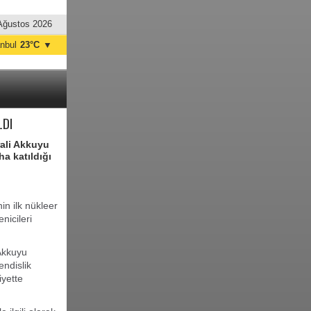
Ağustos 2026
anbul
23°C
▼
nkara
24°C
LDI
rali Akkuyu
ha katıldığı
n ilk nükleer
nicileri
Akkuyu
ndislik
iyette