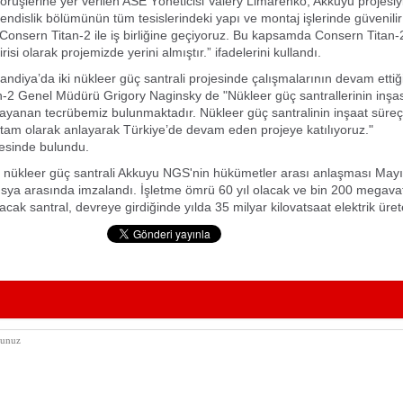
rüşlerine yer verilen ASE Yöneticisi Valery Limarenko, Akkuyu projesiyle 
ndislik bölümünün tüm tesislerindeki yapı ve montaj işlerinde güvenilir 
 Consern Titan-2 ile iş birliğine geçiyoruz. Bu kapsamda Consern Titan-
irisi olarak projemizde yerini almıştır.” ifadelerini kullandı.
andiya’da iki nükleer güç santrali projesinde çalışmalarının devam ettiği
-2 Genel Müdürü Grigory Naginsky de "Nükleer güç santrallerinin inşası
dayanan tecrübemiz bulunmaktadır. Nükleer güç santralinin inşaat süreçl
ni tam olarak anlayarak Türkiye’de devam eden projeye katılıyoruz."
esinde bulundu.
lk nükleer güç santrali Akkuyu NGS'nin hükümetler arası anlaşması May
usya arasında imzalandı. İşletme ömrü 60 yıl olacak ve bin 200 megavat
acak santral, devreye girdiğinde yılda 35 milyar kilovatsaat elektrik üre