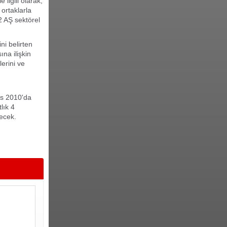
ilgili olarak,
ortaklarla
2 AŞ sektörel
ni belirten
na ilişkin
erini ve
ıs 2010'da
lık 4
tecek.