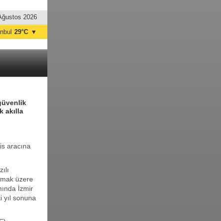
Ağustos 2026
anbul
29°C
▼
nkara
34°C
güvenlik
k akılla
is aracına
ılı
olmak üzere
mında İzmir
i yıl sonuna