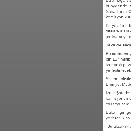
Bu amaçla si
bünyesinde İz
Sanatkarlar Od
komisyon kur
Bir yıl süren
dikkate alara
şartnameyi ha
Takside sad
Bu şartnameye
bin 117 minibü
kameralı güve
yerleştirilecek
Sistem taksil
Emniyet Müdür
İzmir Şoförle
komisyonun em
çalışma sergile
Bakanlığın ge
yerlerde kısa
"Bu aksaklıkl