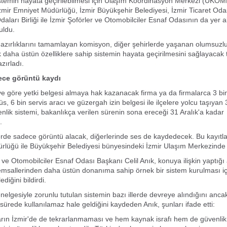
stemin hayata geçirilebilmesi için Ulaşım Koordinasyon Merkezi (UKOM
mir Emniyet Müdürlüğü, İzmir Büyükşehir Belediyesi, İzmir Ticaret Oda
aları Birliği ile İzmir Şoförler ve Otomobilciler Esnaf Odasının da yer a
uldu.
 hazırlıklarını tamamlayan komisyon, diğer şehirlerde yaşanan olumsuzlu
k daha üstün özelliklere sahip sistemin hayata geçirilmesini sağlayacak 
zırladı.
ece görüntü kaydı
 göre yetki belgesi almaya hak kazanacak firma ya da firmalarca 3 bin
s, 6 bin servis aracı ve güzergah izin belgesi ile ilçelere yolcu taşıyan
nlik sistemi, bakanlıkça verilen sürenin sona ereceği 31 Aralık'a kadar
.
erde sadece görüntü alacak, diğerlerinde ses de kaydedecek. Bu kayıtla
lüğü ile Büyükşehir Belediyesi bünyesindeki İzmir Ulaşım Merkezinde 
r ve Otomobilciler Esnaf Odası Başkanı Celil Anık, konuya ilişkin yaptığ
sallerinden daha üstün donanıma sahip örnek bir sistem kurulması için
diğini bildirdi.
nelgesiyle zorunlu tutulan sistemin bazı illerde devreye alındığını anca
 sürede kullanılamaz hale geldiğini kaydeden Anık, şunları ifade etti:
arın İzmir'de de tekrarlanmaması ve hem kaynak israfı hem de güvenlik 