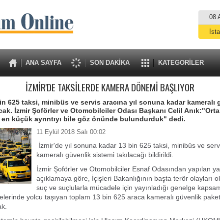
08 
İst
A
ANA SAYFA
SON DAKİKA
KATEGORİLER
İZMİR'DE TAKSİLERDE KAMERA DÖNEMİ BAŞLIYOR
bin 625 taksi, minibüs ve servis aracına yıl sonuna kadar kameralı 
cak. İzmir Şoförler ve Otomobilciler Odası Başkanı Celil Anık:"Orta
 en küçük ayrıntıyı bile göz önünde bulundurduk" dedi.
11 Eylül 2018 Salı 00:02
İzmir'de yıl sonuna kadar 13 bin 625 taksi, minibüs ve serv
kameralı güvenlik sistemi takılacağı bildirildi.
İzmir Şoförler ve Otomobilciler Esnaf Odasından yapılan yaz
açıklamaya göre, İçişleri Bakanlığının başta terör olayları 
suç ve suçlularla mücadele için yayınladığı genelge kapsa
lçelerinde yolcu taşıyan toplam 13 bin 625 araca kameralı güvenlik paket
ak.