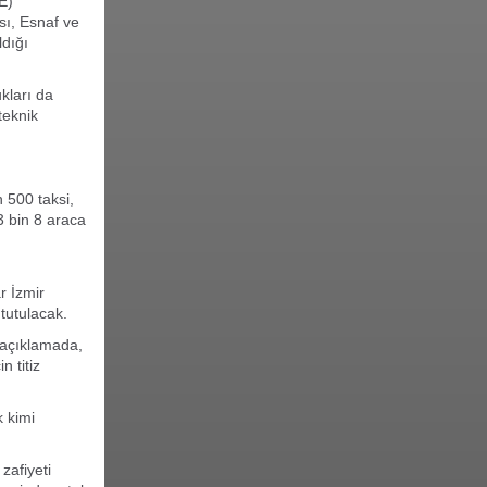
E)
sı, Esnaf ve
ldığı
kları da
teknik
 500 taksi,
 3 bin 8 araca
r İzmir
tutulacak.
ı açıklamada,
 titiz
k kimi
zafiyeti