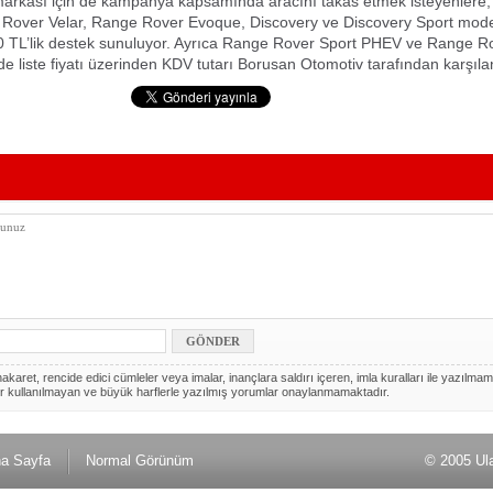
arkası için de kampanya kapsamında aracını takas etmek isteyenlere
 Rover Velar, Range Rover Evoque, Discovery ve Discovery Sport mode
0 TL’lik destek sunuluyor. Ayrıca Range Rover Sport PHEV ve Range Ro
e liste fiyatı üzerinden KDV tutarı Borusan Otomotiv tarafından karşıla
akaret, rencide edici cümleler veya imalar, inançlara saldırı içeren, imla kuralları ile yazılmam
r kullanılmayan ve büyük harflerle yazılmış yorumlar onaylanmamaktadır.
a Sayfa
Normal Görünüm
© 2005 Ul