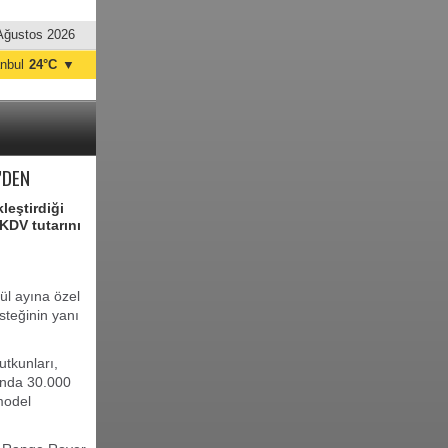
Ağustos 2026
anbul
24°C
▼
nkara
32°C
’DEN
leştirdiği
KDV tutarını
ül ayına özel
teğinin yanı
utkunları,
ında 30.000
model