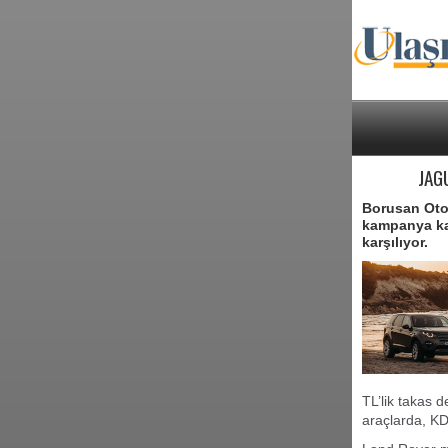
JAG
Borusan Otom
kampanya kap
karşılıyor.
TL’lik takas 
araçlarda, KD