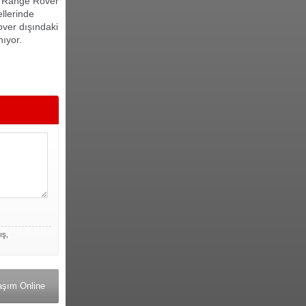
, Range Rover
llerinde
ver dışındaki
nıyor.
ış,
aşım Online