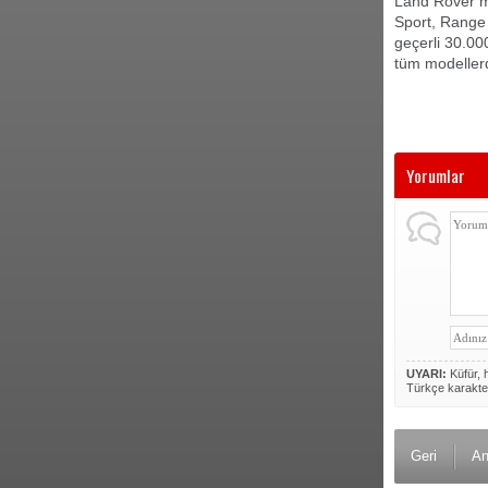
Land Rover m
Sport, Range
geçerli 30.00
tüm modellerd
Yorumlar
UYARI:
Küfür, h
Türkçe karakte
Geri
An