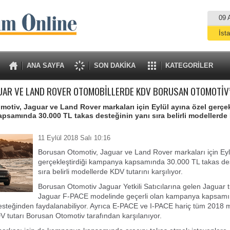
09 
İst
A
ANA SAYFA
SON DAKİKA
KATEGORİLER
UAR VE LAND ROVER OTOMOBİLLERDE KDV BORUSAN OTOMOTİV
otiv, Jaguar ve Land Rover markaları için Eylül ayına özel gerçek
samında 30.000 TL takas desteğinin yanı sıra belirli modellerde 
11 Eylül 2018 Salı 10:16
Borusan Otomotiv, Jaguar ve Land Rover markaları için Eyl
gerçekleştirdiği kampanya kapsamında 30.000 TL takas des
sıra belirli modellerde KDV tutarını karşılıyor.
Borusan Otomotiv Jaguar Yetkili Satıcılarına gelen Jaguar t
Jaguar F-PACE modelinde geçerli olan kampanya kapsam
desteğinden faydalanabiliyor. Ayrıca E-PACE ve I-PACE hariç tüm 2018 
V tutarı Borusan Otomotiv tarafından karşılanıyor.