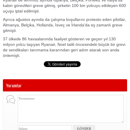
Ryanair'de temmuz ayında İspanya, Belçika, Portekiz ve İtalya'da
kabin görevlileri greve gitmiş, şirketin 100 bin yolcuyu etkileyen 600
uçuşu iptal edilmişti.
Ayrıca ağustos ayında da çalışma koşullarını protesto eden pilotlar,
Almanya, Belçika, Hollanda, İsveç ve İrlanda'da eş zamanlı greve
gitmişti.
37 ülkede 86 havaalanında faaliyet gösteren ve geçen yıl 130
milyon yolcu taşıyan Ryanair, Noel tatili öncesindeki büyük bir grevi
de sendikaları tanımama kararından geri adım atarak son anda
önlemişti.
Yorumlar