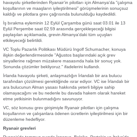
havayolu şirketlerinden Ryanair'in pilotları için Almanya'da "çalışma
koşullarının ve maaşların iyileştirilmesi" görüşmelerinin sonuçsuz
kaldığı ve pilotlara grev çağrısında bulunulduğu kaydedildi.
İş bırakma eyleminin 12 Eylül Çarşamba günü saat 03.01 ile 13
Eylül Perşembe saat 02.59 arasında gerçekleşeceği bilgisi
paylaşılan açıklamada, grevin Almanya'daki tüm uçuşları
etkileyeceği belirtildi.
VC Toplu Pazarlık Politikası Müdürü Ingolf Schumacher, konuya
ilişkin değerlendirmesinde "Ağustos başlarındaki açık grev
sinyallerine rağmen müzakere masasında hala bir sonuç yok.
Sonunda çözümler bekliyoruz." ifadelerini kullandı.
İrlanda havayolu şirketi, anlaşmazlığın İrlandalı bir ara bulucu
tarafından çözülmesi gerektiğinde ısrar ediyor. VC ise İrlandalı bir
ara bulucunun Alman yasası hakkında yeterli bilgiye sahip
olamayacağını ve bu nedenle bu davada hakem olarak hareket
etme yetkisinin bulunmadığını savunuyor.
VC, söz konusu grev girişimiyle Ryanair pilotları için çalışma
koşullarının ve çalışanlara ödenen ücretlerin iyileştirilmesi için bir
düzenleme hedefliyor.
Ryanair grevleri