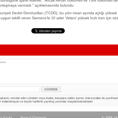
 sürdüğüne işaret ederek, "Ancak Alman hükümeti ve Türk hükümeti d
 anlaşmaya varmadı." açıklamasında bulundu.
riyeti Devlet Demiryolları (TCDD), bu yılın nisan ayında açtığı yüksek h
 uygun teklifi veren Siemens’le 10 adet ‘Velaro’ yüksek hızlı tren için s
akaret, rencide edici cümleler veya imalar, inançlara saldırı içeren, imla kuralları ile yazılmam
r kullanılmayan ve büyük harflerle yazılmış yorumlar onaylanmamaktadır.
a Sayfa
Normal Görünüm
© 2005 Ul