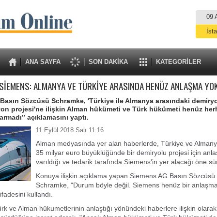
09 
İst
A
ANA SAYFA
SON DAKİKA
KATEGORİLER
SİEMENS: ALMANYA VE TÜRKİYE ARASINDA HENÜZ ANLAŞMA YO
Basın Sözcüsü Schramke, 'Türkiye ile Almanya arasındaki demiry
n projesi'ne ilişkin Alman hükümeti ve Türk hükümeti henüz her
rmadı” açıklamasını yaptı.
11 Eylül 2018 Salı 11:16
Alman medyasında yer alan haberlerde, Türkiye ve Almany
35 milyar euro büyüklüğünde bir demiryolu projesi için an
varıldığı ve tedarik tarafında Siemens'in yer alacağı öne sü
Konuya ilişkin açıklama yapan Siemens AG Basın Sözcüsü 
Schramke, "Durum böyle değil. Siemens henüz bir anlaşm
fadesini kullandı.
k ve Alman hükumetlerinin anlaştığı yönündeki haberlere ilişkin olarak