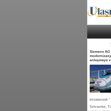
Siemens AG 
modernizasyo
anlaşmaya va
imzalamadı." i
Schramke, Tür