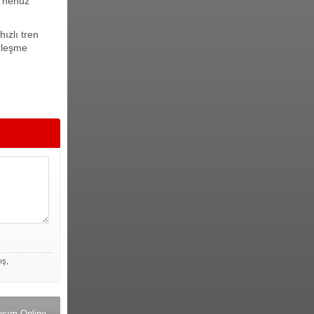
e henüz
ızlı tren
özleşme
ış,
aşım Online