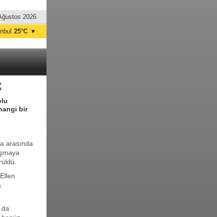
Ağustos 2026
anbul
25°C
▼
nkara
31°C
K
olu
hangi bir
a arasında
laşmaya
rüldü.
Ellen
a
 da