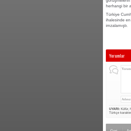
görüşmelerin
herhangi bir
Türkiye Cumhu
ihalesinde en
imzalamıştı.
Yorumlar
UYARI:
Küfür, h
Türkçe karakte
Geri
An