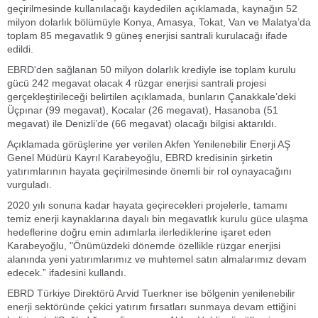
geçirilmesinde kullanılacağı kaydedilen açıklamada, kaynağın 52
milyon dolarlık bölümüyle Konya, Amasya, Tokat, Van ve Malatya’da
toplam 85 megavatlık 9 güneş enerjisi santrali kurulacağı ifade
edildi.
EBRD'den sağlanan 50 milyon dolarlık krediyle ise toplam kurulu
gücü 242 megavat olacak 4 rüzgar enerjisi santrali projesi
gerçekleştirileceği belirtilen açıklamada, bunların Çanakkale’deki
Üçpınar (99 megavat), Kocalar (26 megavat), Hasanoba (51
megavat) ile Denizli’de (66 megavat) olacağı bilgisi aktarıldı.
Açıklamada görüşlerine yer verilen Akfen Yenilenebilir Enerji AŞ
Genel Müdürü Kayrıl Karabeyoğlu, EBRD kredisinin şirketin
yatırımlarının hayata geçirilmesinde önemli bir rol oynayacağını
vurguladı.
2020 yılı sonuna kadar hayata geçirecekleri projelerle, tamamı
temiz enerji kaynaklarına dayalı bin megavatlık kurulu güce ulaşma
hedeflerine doğru emin adımlarla ilerlediklerine işaret eden
Karabeyoğlu, "Önümüzdeki dönemde özellikle rüzgar enerjisi
alanında yeni yatırımlarımız ve muhtemel satın almalarımız devam
edecek.” ifadesini kullandı.
EBRD Türkiye Direktörü Arvid Tuerkner ise bölgenin yenilenebilir
enerji sektöründe çekici yatırım fırsatları sunmaya devam ettiğini