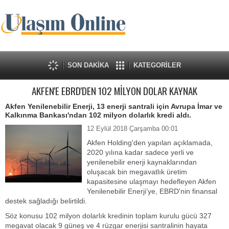
SON DAKİKA
KATEGORİLER
AKFEN'E EBRD'DEN 102 MİLYON DOLAR KAYNAK
Akfen Yenilenebilir Enerji, 13 enerji santrali için Avrupa İmar ve
Kalkınma Bankası'ndan 102 milyon dolarlık kredi aldı.
12 Eylül 2018 Çarşamba 00:01
Akfen Holding'den yapılan açıklamada,
2020 yılına kadar sadece yerli ve
yenilenebilir enerji kaynaklarından
oluşacak bin megavatlık üretim
kapasitesine ulaşmayı hedefleyen Akfen
Yenilenebilir Enerji’ye, EBRD'nin finansal
destek sağladığı belirtildi.
Söz konusu 102 milyon dolarlık kredinin toplam kurulu gücü 327
megavat olacak 9 güneş ve 4 rüzgar enerjisi santralinin hayata