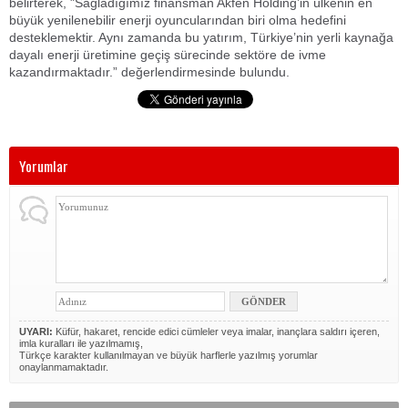
belirterek, "Sağladığımız finansman Akfen Holding’in ülkenin en
büyük yenilenebilir enerji oyuncularından biri olma hedefini
desteklemektir. Aynı zamanda bu yatırım, Türkiye’nin yerli kaynağa
dayalı enerji üretimine geçiş sürecinde sektöre de ivme
kazandırmaktadır.” değerlendirmesinde bulundu.
Yorumlar
UYARI:
Küfür, hakaret, rencide edici cümleler veya imalar, inançlara saldırı içeren,
imla kuralları ile yazılmamış,
Türkçe karakter kullanılmayan ve büyük harflerle yazılmış yorumlar
onaylanmamaktadır.