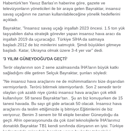
Habertürk'ten Yavuz Barlas'ın haberine göre, gazete ve
televizyonların yöneticileri ile bir araya gelen Bayraktar, insansız
savaş uçağının ne zaman kullanılabileceğine yönelik hedeflerini
açıkladı.
Bayraktar, "İnsansız savaş uçağı inşallah 2023 öncesi. 1.5 ton yük
taşıyabilen daha stratejik görevler yapan insansız hava aracı da
inşallah 2019 da uçuracağız. Türkiye SİHA da satmaya
başladı.2012 de biz minilerini satmıştık. Şimdi büyükleri gitmeye
başladı. Katar, Ukrayna olmak üzere 3-4 yer var" dedi.
'3 YILIM GÜNEYDOĞU'DA GEÇTİ'
Terör olaylarının son 2 sene azalmasında İHA'ların büyük katkı
sağladığını dile getiren Selçuk Bayraktar, şunları söyledi:
"Ne insansız hava araçlarını ne de mühimmatlarını bize dışarıdan
vermiyorlardı. Terörü bitirmek istemiyorlardı. Son 2 senedir terör
olayları çok azaldı niye çünkü insansız hava araçları çok etkili
kullanılıyor. 58 tanesi Bayraktar'tan.. Şu an biz konuşurken de 15
tanesi havada. Bu sayı git gide artacak 50 olacak. İnsansız hava
araçlarını da teslim ettiğimizde iş bitmiyor.Eğitimlerini de biz
veriyoruz. Benim 3 senem bir fiil ekiple beraber Güneydoğu da
geçti. Afrin operasyonunda da çok özel teknolojilerle İHA'larımız
donatıldı.Bayraktar TB1 kendi sınıfında dünyanın en iyisi. Türkiye