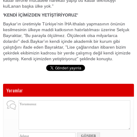
kadar terörle mücadele harekatı yapıp bu kadar teknolojiyi
kulLanan başka ülke yok."
'KENDİ İÇİMİZDEN YETİŞTİRİYORUZ'
Baykar'ın üretimiyle Türkiye'nin İHA ithalatı yapmasının önünün
kesilmesinin ülkeye maddi katkısının hatırlatılması üzerine Selçuk
Bayraktar, "Bu parayla ölçülmez. Ölçülecek olsa milyarlarca
dolardır" dedi.Baykar'ın kendi içinde akademik bir kurum gibi
çalıştığını ifade eden Bayraktar, "Lise çağlarından itibaren bizim
çekirdek ekibimizin kadrosu bir yerde çalışmış değil kendi içimizde
yetişmiş. Kendi içimizden yetiştiriyoruz" şeklinde konuştu.
Yorumlar