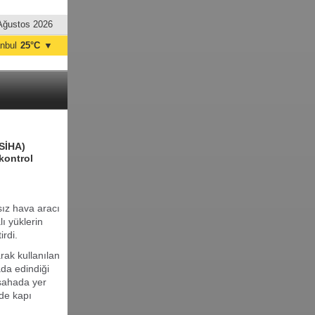
Ağustos 2026
anbul
25°C
▼
nkara
20°C
/SİHA)
 kontrol
sız hava aracı
lı yüklerin
irdi.
rak kullanılan
da edindiği
 sahada yer
de kapı