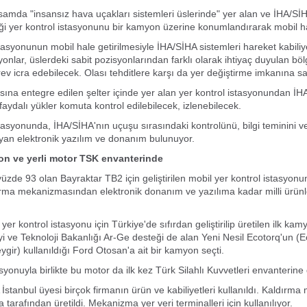
samda "insansız hava uçakları sistemleri üslerinde" yer alan ve İHA/SİH
ği yer kontrol istasyonunu bir kamyon üzerine konumlandırarak mobil ha
stasyonunun mobil hale getirilmesiyle İHA/SİHA sistemleri hareket kabiliy
onlar, üslerdeki sabit pozisyonlarından farklı olarak ihtiyaç duyulan böl
rev icra edebilecek. Olası tehditlere karşı da yer değiştirme imkanına s
na entegre edilen şelter içinde yer alan yer kontrol istasyonundan İH
faydalı yükler komuta kontrol edilebilecek, izlenebilecek.
stasyonunda, İHA/SİHA'nın uçuşu sırasındaki kontrolünü, bilgi teminini ve
layan elektronik yazılım ve donanım bulunuyor.
on ve yerli motor TSK envanterinde
 yüzde 93 olan Bayraktar TB2 için geliştirilen mobil yer kontrol istasyonu
rma mekanizmasından elektronik donanım ve yazılıma kadar milli ürünle
yer kontrol istasyonu için Türkiye'de sıfırdan geliştirilip üretilen ilk ka
i ve Teknoloji Bakanlığı Ar-Ge desteği de alan Yeni Nesil Ecotorq'un (
ygir) kullanıldığı Ford Otosan'a ait bir kamyon seçti.
syonuyla birlikte bu motor da ilk kez Türk Silahlı Kuvvetleri envanterine g
İstanbul üyesi birçok firmanın ürün ve kabiliyetleri kullanıldı. Kaldırm
arafından üretildi. Mekanizma yer veri terminalleri için kullanılıyor.