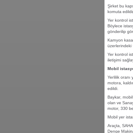
Şirket bu kap
komuta edildi
Yer kontrol i
Böylece istasy
gönderilip gö
Kamyon kasası
üzerlerindeki 
Yer kontrol i
iletişimi sağ
Mobil istasy
Yerlilik oranı
motora, kaldı
edildi.
Baykar, mobil 
olan ve Sanay
motor, 330 be
Mobil yer ista
Araçta, SAHA 
Denge Makina t