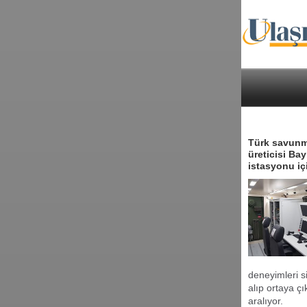
Türk savunma
üreticisi Bay
istasyonu iç
deneyimleri si
alıp ortaya ç
aralıyor.