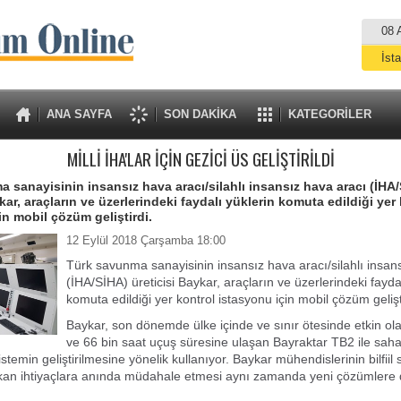
08 
İst
A
ANA SAYFA
SON DAKİKA
KATEGORİLER
MİLLİ İHA'LAR İÇİN GEZİCİ ÜS GELİŞTİRİLDİ
 sanayisinin insansız hava aracı/silahlı insansız hava aracı (İHA
kar, araçların ve üzerlerindeki faydalı yüklerin komuta edildiği yer
in mobil çözüm geliştirdi.
12 Eylül 2018 Çarşamba 18:00
Türk savunma sanayisinin insansız hava aracı/silahlı insan
(İHA/SİHA) üreticisi Baykar, araçların ve üzerlerindeki fayda
komuta edildiği yer kontrol istasyonu için mobil çözüm gelişt
Baykar, son dönemde ülke içinde ve sınır ötesinde etkin ola
ve 66 bin saat uçuş süresine ulaşan Bayraktar TB2 ile saha
stemin geliştirilmesine yönelik kullanıyor. Baykar mühendislerinin bilfiil
ıkan ihtiyaçlara anında müdahale etmesi aynı zamanda yeni çözümlere 