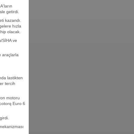
A'ların
le getirdi.
eti kazandı.
gelere hızla
ahip olacak.
A/SİHA ve
 araçlarla
nda lastikten
r tercih
myon motoru
Ecotorq Euro 6
irdi.
a mekanizması