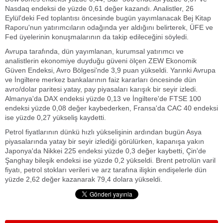
Nasdaq endeksi de yüzde 0,61 değer kazandı. Analistler, 26
Eylül'deki Fed toplantısı öncesinde bugün yayımlanacak Bej Kitap
Raporu'nun yatırımcıların odağında yer aldığını belirterek, ÜFE ve
Fed üyelerinin konuşmalarının da takip edileceğini söyledi.
Avrupa tarafında, dün yayımlanan, kurumsal yatırımcı ve
analistlerin ekonomiye duyduğu güveni ölçen ZEW Ekonomik
Güven Endeksi, Avro Bölgesi'nde 3,9 puan yükseldi. Yarınki Avrupa
ve İngiltere merkez bankalarının faiz kararları öncesinde dün
avro/dolar paritesi yatay, pay piyasaları karışık bir seyir izledi.
Almanya'da DAX endeksi yüzde 0,13 ve İngiltere'de FTSE 100
endeksi yüzde 0,08 değer kaybederken, Fransa'da CAC 40 endeksi
ise yüzde 0,27 yükseliş kaydetti.
Petrol fiyatlarının dünkü hızlı yükselişinin ardından bugün Asya
piyasalarında yatay bir seyir izlediği görülürken, kapanışa yakın
Japonya'da Nikkei 225 endeksi yüzde 0,3 değer kaybetti, Çin'de
Şanghay bileşik endeksi ise yüzde 0,2 yükseldi. Brent petrolün varil
fiyatı, petrol stokları verileri ve arz tarafına ilişkin endişelerle dün
yüzde 2,62 değer kazanarak 79,4 dolara yükseldi.