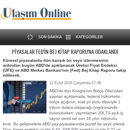
SON DAKİKA
KATEGORİLER
PİYASALAR FED'İN BEJ KİTAP RAPORU'NA ODAKLANDI
Küresel piyasalarda dün karışık bir seyir izlenmesinin
ardından bugün ABD'de açıklanacak Üretici Fiyat Endeksi
(ÜFE) ve ABD Merkez Bankası'nın (Fed) Bej Kitap Raporu takip
edilecek.
12 Eylül 2018 Çarşamba 17:36
ABD'de dün Kongre'nin Bütçe Ofisi'nden
yapılan açıklamada, federal hükümetin
bütçe açığının, mali yıl sonu itibariyle 1
trilyon dolara ulaşacağı öngörüsünde
bulunulurken, yayımlanan JOLTS açık iş
sayısı verisi ise son 18 yılın rekorunu
kırdı. Bu gelişmelerle ABD pay piyasalarında pozitif bir seyir izlendi.
Dow Jones endeksi yüzde 0,44, S&P 500 endeksi yüzde 0,37 ve