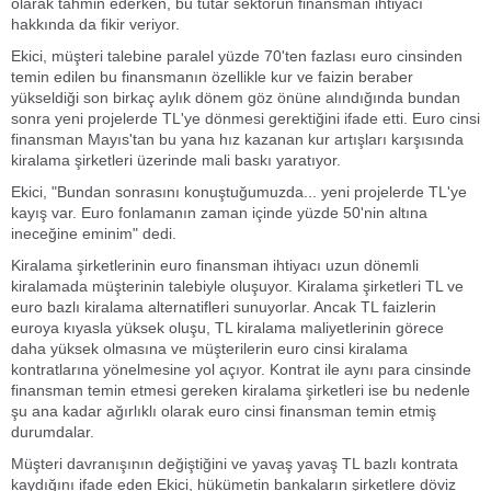
olarak tahmin ederken, bu tutar sektörün finansman ihtiyacı
hakkında da fikir veriyor.
Ekici, müşteri talebine paralel yüzde 70'ten fazlası euro cinsinden
temin edilen bu finansmanın özellikle kur ve faizin beraber
yükseldiği son birkaç aylık dönem göz önüne alındığında bundan
sonra yeni projelerde TL'ye dönmesi gerektiğini ifade etti. Euro cinsi
finansman Mayıs'tan bu yana hız kazanan kur artışları karşısında
kiralama şirketleri üzerinde mali baskı yaratıyor.
Ekici, "Bundan sonrasını konuştuğumuzda... yeni projelerde TL'ye
kayış var. Euro fonlamanın zaman içinde yüzde 50'nin altına
ineceğine eminim" dedi.
Kiralama şirketlerinin euro finansman ihtiyacı uzun dönemli
kiralamada müşterinin talebiyle oluşuyor. Kiralama şirketleri TL ve
euro bazlı kiralama alternatifleri sunuyorlar. Ancak TL faizlerin
euroya kıyasla yüksek oluşu, TL kiralama maliyetlerinin görece
daha yüksek olmasına ve müşterilerin euro cinsi kiralama
kontratlarına yönelmesine yol açıyor. Kontrat ile aynı para cinsinde
finansman temin etmesi gereken kiralama şirketleri ise bu nedenle
şu ana kadar ağırlıklı olarak euro cinsi finansman temin etmiş
durumdalar.
Müşteri davranışının değiştiğini ve yavaş yavaş TL bazlı kontrata
kaydığını ifade eden Ekici, hükümetin bankaların şirketlere döviz