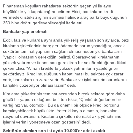
Finansman koşulları rahatlarsa sektörün geçen yıl ile aynı
büyüklükte yılı kapatacağını belirten Ekici, bankaların kredi
vermedeki isteksizliğinin sürmesi halinde araç parkı büyüklüğünün
350 bine doğru gerileyebileceğini ifade etti.
Bankalar yapıcı olmalı
Ekici, faiz ve kurlarda aynı anda yükseliş yaşanan son aylarda, bazı
kiralama şirketlerinin borç geri ödemede sorun yaşadığını, ancak
sektörün teminat yapısının sağlam olması nedeniyle bankaların
"yapıcı" olmasının gerektiğini belirtti. Operasyonel kiralamanın
yüksek yatırım ve finansman gerektiren bir sektör olduğuna dikkat
çeken Ekici, "Alınan kredilerle yüksek yatırımların yapıldığı bir
sektördeyiz. Kredi musluğunun kapatılması bu sektöre çok zarar
verir, bankalara da zarar verir. Bankalar ve işletmelerin sorunlarını
karşılıklı çözebiliyor olması lazım" dedi.
Kiralama şirketlerinin teminat açısından birçok sektöre göre daha
güçlü bir yapıda olduğunu belirten Ekici, "Çünkü değerlenen bir
varlığınız var, otomobil. Bu da önemli bir ölçüde kredi borcunu
karşılayabilecek büyüklükte. Yeter ki kayıp olmasın, bankalar
rasyonel davransın. Kiralama şirketleri de nakit akış yönetimine,
işlerini verimli yönetmeye özen göstersin" dedi.
Sektörün alımları son iki ayda 10.000'er adet azaldı