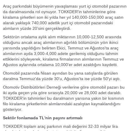
Araç parkındaki büyümenin yavaşlaması yurt içi otomobil pazarının
da daralmasında rol oynuyor. TOKKDER'in tahminlerine göre
kiralama şirketleri son iki yılda her yıl 140,000-150,000 araç satın
alarak yaklaşık 740,000 adetlik yurt içi otomobil pazarındaki
alımların yüzde 20'sini gerçekleştirdi.
Sektörün ortalama aylık alım miktarının 10,000-12,500 arasında
olduğunu ancak araç alımlarının ağırlıklı bölümünün yılın ikinci
yarısında yapıldığını belirten Ekici, Temmuz ve Ağustos'ta araç
alımlarının ayda 3,000-4,000 adete gerilemiş olduğunu tahmin
ettiklerini söyleyerek, kiralama firmalarının alımlarının Temmuz ve
Ağustos aylarında ortalama 10,000'er adet azaldığını kaydetti.
Otomobil pazarında Nisan ayından bu yana satışlarda görülen
daralma Temmuz'da yüzde 30'u, Ağustos'ta ise yüzde 50'yi aştı.
Otomotiv Distribütörleri Derneği verilerine göre otomobil pazarı bu
iki ayda geçen yıla göre sırasıyla 20,000 ve 28,000 adet daraldı.
TOKKDER'in tahminleri bu daralmanın yarısına yakın bir kısmının
filo kiralama şirketlerinin alımlarındaki azalıştan kaynaklandığını
gösteriyor.
Sektör fonlamada TL'nin payını artırmalı
TOKKDER toplam araç parkının mali değerini 32-33 milyar lira