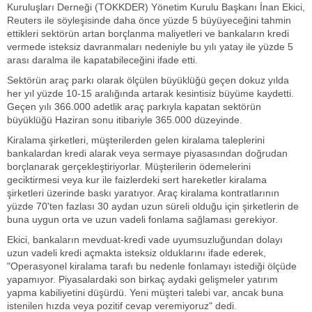
Kuruluşları Derneği (TOKKDER) Yönetim Kurulu Başkanı İnan Ekici,
Reuters ile söyleşisinde daha önce yüzde 5 büyüyeceğini tahmin
ettikleri sektörün artan borçlanma maliyetleri ve bankaların kredi
vermede isteksiz davranmaları nedeniyle bu yılı yatay ile yüzde 5
arası daralma ile kapatabileceğini ifade etti.
Sektörün araç parkı olarak ölçülen büyüklüğü geçen dokuz yılda
her yıl yüzde 10-15 aralığında artarak kesintisiz büyüme kaydetti.
Geçen yılı 366.000 adetlik araç parkıyla kapatan sektörün
büyüklüğü Haziran sonu itibariyle 365.000 düzeyinde.
Kiralama şirketleri, müşterilerden gelen kiralama taleplerini
bankalardan kredi alarak veya sermaye piyasasından doğrudan
borçlanarak gerçekleştiriyorlar. Müşterilerin ödemelerini
geciktirmesi veya kur ile faizlerdeki sert hareketler kiralama
şirketleri üzerinde baskı yaratıyor. Araç kiralama kontratlarının
yüzde 70'ten fazlası 30 aydan uzun süreli olduğu için şirketlerin de
buna uygun orta ve uzun vadeli fonlama sağlaması gerekiyor.
Ekici, bankaların mevduat-kredi vade uyumsuzluğundan dolayı
uzun vadeli kredi açmakta isteksiz olduklarını ifade ederek,
"Operasyonel kiralama tarafı bu nedenle fonlamayı istediği ölçüde
yapamıyor. Piyasalardaki son birkaç aydaki gelişmeler yatırım
yapma kabiliyetini düşürdü. Yeni müşteri talebi var, ancak buna
istenilen hızda veya pozitif cevap veremiyoruz" dedi.