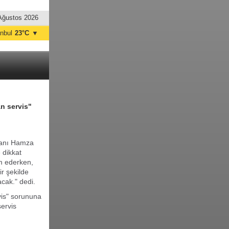
Ağustos 2026
anbul
23°C
▼
nkara
21°C
n servis"
kanı Hamza
e dikkat
im ederken,
ir şekilde
acak." dedi.
is" sorununa
servis