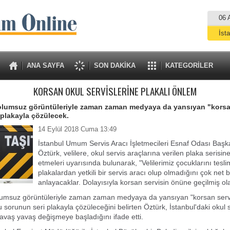
06 
İst
A
ANA SAYFA
SON DAKİKA
KATEGORİLER
KORSAN OKUL SERVİSLERİNE PLAKALI ÖNLEM
 olumsuz görüntüleriyle zaman zaman medyaya da yansıyan "korsa
 plakayla çözülecek.
14 Eylül 2018 Cuma 13:49
İstanbul Umum Servis Aracı İşletmecileri Esnaf Odası Baş
Öztürk, velilere, okul servis araçlarına verilen plaka serisin
etmeleri uyarısında bulunarak, "Velilerimiz çocuklarını tesl
plakalardan yetkili bir servis aracı olup olmadığını çok net b
anlayacaklar. Dolayısıyla korsan servisin önüne geçilmiş ol
olumsuz görüntüleriyle zaman zaman medyaya da yansıyan "korsan serv
 sorunun seri plakayla çözüleceğini belirten Öztürk, İstanbul'daki okul 
yavaş yavaş değişmeye başladığını ifade etti.