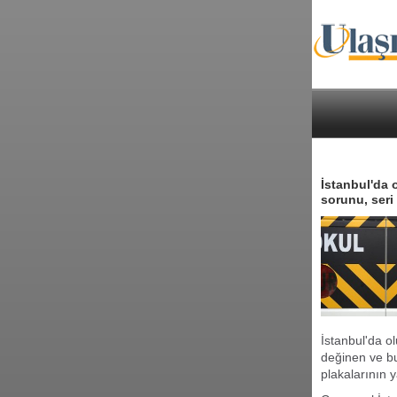
İstanbul'da
sorunu, seri
İstanbul'da 
değinen ve bu
plakalarının 