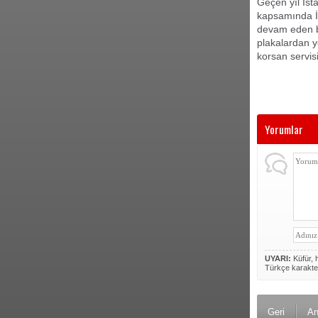
Geçen yıl İst
kapsamında İs
devam eden bir
plakalardan ye
korsan servis
Yorumlar
UYARI:
Küfür, h
Türkçe karakte
Geri
An