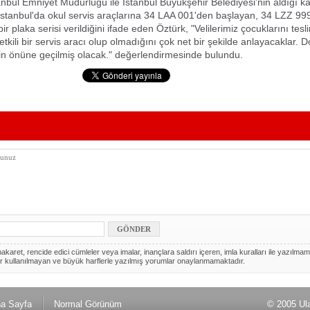
anbul Emniyet Müdürlüğü ile İstanbul Büyükşehir Belediyesi'nin aldığı k
tanbul'da okul servis araçlarına 34 LAA 001'den başlayan, 34 LZZ 99
 plaka serisi verildiğini ifade eden Öztürk, "Velilerimiz çocuklarını te
tkili bir servis aracı olup olmadığını çok net bir şekilde anlayacaklar. D
in önüne geçilmiş olacak." değerlendirmesinde bulundu.
akaret, rencide edici cümleler veya imalar, inançlara saldırı içeren, imla kuralları ile yazılmam
r kullanılmayan ve büyük harflerle yazılmış yorumlar onaylanmamaktadır.
a Sayfa
Normal Görünüm
© 2005 Ul