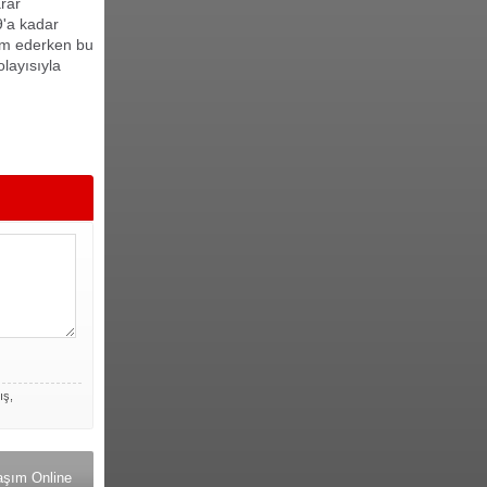
arar
9'a kadar
slim ederken bu
olayısıyla
ış,
aşım Online