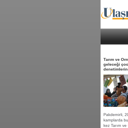
Tarım ve Orm
geleceği çoc
denetimlerin
Pakdemirli, 2
kamplarda bul
kez Tarım ve 