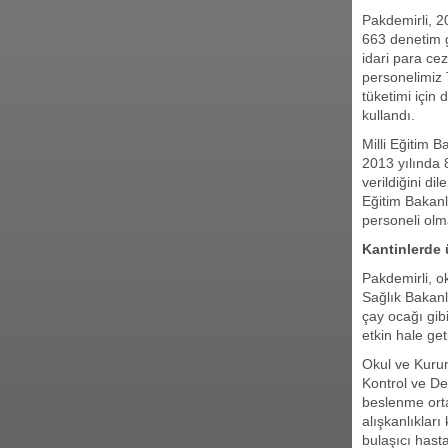
Pakdemirli, 2
663 denetim g
idari para ce
personelimiz 
tüketimi için 
kullandı.
Milli Eğitim B
2013 yılında 
verildiğini di
Eğitim Bakanl
personeli olma
Kantinlerde
Pakdemirli, o
Sağlık Bakanl
çay ocağı gib
etkin hale get
Okul ve Kurum
Kontrol ve De
beslenme orta
alışkanlıklar
bulaşıcı hast