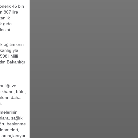
önelik 46 bin
n 867 lira
anlık
ik gıda
desini
lk eğitimlerin
kanlığıyla
98’i Milli
itim Bakanlığı
anlığı ve
ekhane, büfe,
mlerin daha
i.
melerinin
ara, sağlıklı
doğru beslenme
rlenmeleri,
i amaçlanıyor.