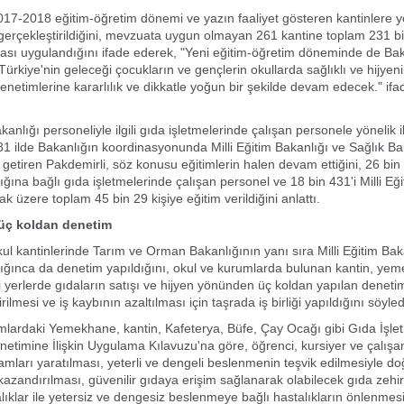
017-2018 eğitim-öğretim dönemi ve yazın faaliyet gösteren kantinlere y
erçekleştirildiğini, mevzuata uygun olmayan 261 kantine toplam 231 bi
zası uygulandığını ifade ederek, "Yeni eğitim-öğretim döneminde de Bak
Türkiye'nin geleceği çocukların ve gençlerin okullarda sağlıklı ve hijyen
denetimlerine kararlılık ve dikkatle yoğun bir şekilde devam edecek." ifa
akanlığı personeliyle ilgili gıda işletmelerinde çalışan personele yönelik i
81 ilde Bakanlığın koordinasyonunda Milli Eğitim Bakanlığı ve Sağlık Ba
le getiren Pakdemirli, söz konusu eğitimlerin halen devam ettiğini, 26 bin 5
ığına bağlı gıda işletmelerinde çalışan personel ve 18 bin 431'i Milli Eğ
k üzere toplam 45 bin 29 kişiye eğitim verildiğini anlattı.
 üç koldan denetim
kul kantinlerinde Tarım ve Orman Bakanlığının yanı sıra Milli Eğitim Bak
ığınca da denetim yapıldığını, okul ve kurumlarda bulunan kantin, yem
i yerlerde gıdaların satışı ve hijyen yönünden üç koldan yapılan deneti
irilmesi ve iş kaybının azaltılması için taşrada iş birliği yapıldığını söyled
lardaki Yemekhane, kantin, Kafeterya, Büfe, Çay Ocağı gibi Gıda İşlet
netimine İlişkin Uygulama Kılavuzu'na göre, öğrenci, kursiyer ve çalışanl
mları yaratılması, yeterli ve dengeli beslenmenin teşvik edilmesiyle 
ı kazandırılması, güvenilir gıdaya erişim sağlanarak olabilecek gıda zehi
alıklar ile yetersiz ve dengesiz beslenmeye bağlı hastalıkların önlenmes