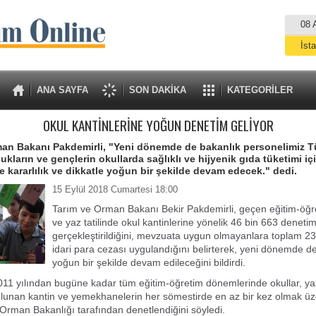
08 
İst
A
ANA SAYFA
SON DAKİKA
KATEGORİLER
OKUL KANTİNLERİNE YOĞUN DENETİM GELİYOR
an Bakanı Pakdemirli, "Yeni dönemde de bakanlık personelimiz Tü
ukların ve gençlerin okullarda sağlıklı ve hijyenik gıda tüketimi iç
e kararlılık ve dikkatle yoğun bir şekilde devam edecek." dedi.
15 Eylül 2018 Cumartesi 18:00
Tarım ve Orman Bakanı Bekir Pakdemirli, geçen eğitim-öğ
ve yaz tatilinde okul kantinlerine yönelik 46 bin 663 deneti
gerçekleştirildiğini, mevzuata uygun olmayanlara toplam 231
idari para cezası uygulandığını belirterek, yeni dönemde d
yoğun bir şekilde devam edileceğini bildirdi.
011 yılından bugüne kadar tüm eğitim-öğretim dönemlerinde okullar, yaz
unan kantin ve yemekhanelerin her sömestirde en az bir kez olmak üzer
Orman Bakanlığı tarafından denetlendiğini söyledi.