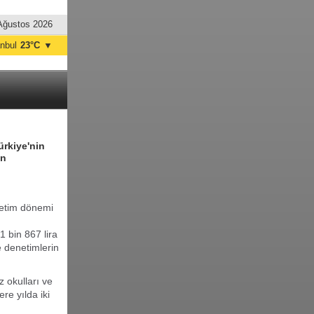
Ağustos 2026
anbul
23°C
▼
nkara
19°C
rkiye'nin
in
retim dönemi
m
 bin 867 lira
e denetimlerin
 okulları ve
e yılda iki