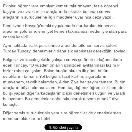
Ekipler, öğrencilere emniyet kemeri taktırmayan, fazla öğrenci
taşıyan ve evrakları ile araçlarında eksiklik bulunan servis
araçlarının sürücülerine ilgili maddeler uyarınca ceza yazdı.
Fındıkzade Kavşağı'ndaki uygulamada durdurulan bir servis
aracının şoförüne, emniyet kemeri takmaması nedeniyle idari para
cezası kesildi.
Aynı noktada trafik polislerince aracı denetlenen servis şoförü
Turgay Tuncay, denetimlerin daha sık yapılması gerektiğini söyledi.
Belgesiz ve kaçak şekilde çalışan servis şoförleri olduğunu ifade
eden Tuncay, "O yüzden onların içimizden ayıklanması lazım ki
bizler rahat çalışalım. Bakın bugün okulun ilk günü bütün
evraklarım tamam. Yol belgem, taşıt kartım, sigortalarım
muayenem, teknik bakımdan, A'dan Z'ye her şeyim tamam. Bütün
araçların böyle olması lazım. Hem taşıdığımız öğrenciler hem de
bu işi yapan diğer arkadaşlarımız için denetimleri uygun ve yararlı
buluyorum. Bu denetimler daha sıkı olarak devam etmeli." diye
konuştu.
Diğer servis sürücülerinin yanı sıra öğrenciler de denetimlerden
memnun olduklarını belirtti.