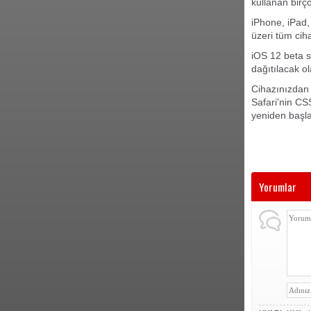
kullanan birç
iPhone, iPad,
üzeri tüm ciha
iOS 12 beta s
dağıtılacak o
Cihazınızdan k
Safari'nin C
yeniden başla
Yorumlar