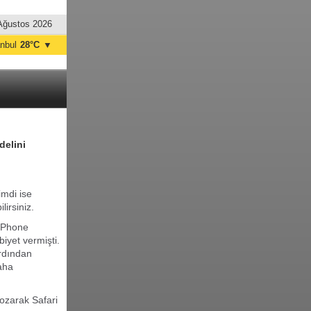
Ağustos 2026
anbul
28°C
▼
nkara
27°C
delini
imdi ise
lirsiniz.
 iPhone
biyet vermişti.
ardından
aha
ozarak Safari