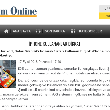
07 
İst
A
ANA SAYFA
SON DAKİKA
KATEGORİLER
İPHONE KULLANANLAR DİKKAT!
 bir kod, Safari WebKit'i bozarak Safari kullanan birçok iPhone mo
kertiyor.
17 Eylül 2018 Pazartesi 17:40
iOS zaman zaman yazılımsal sorunlar ile karşılaşabiliyor. Ş
ortaya çıkan yeni bir kod ile iPhone modelinize elveda diyebi
Daha öncesinde de ortaya çıkan açıklar sonucunda birçok
modeli çökmüş ve kullanıcıların sinir krizi geçirmesine sebe
Şimdi ise 15 satırlık kod sayesinde cihazınızı kilitleyen ve 
tılmasını gerektiren yeni yöntem, iOS sisteminin çökmesine hatta bir d
sebebiyet veriyor.
 Sabri Haddouche tarafından ortaya atılan bu yöntem, Safari WebKit'i b