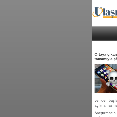
Ortaya çıkan
tamamıyla çö
yeniden başla
açılmamasına 
Araştırmacısı