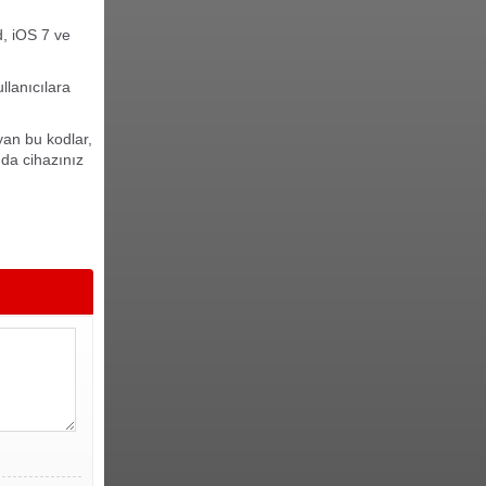
d, iOS 7 ve
lanıcılara
ayan bu kodlar,
da cihazınız