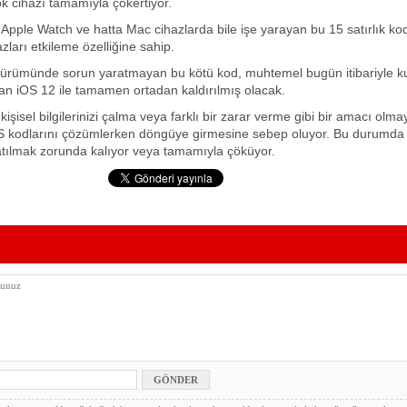
ok cihazı tamamıyla çökertiyor.
 Apple Watch ve hatta Mac cihazlarda bile işe yarayan bu 15 satırlık ko
zları etkileme özelliğine sahip.
ürümünde sorun yaratmayan bu kötü kod, muhtemel bugün itibariyle kul
lan iOS 12 ile tamamen ortadan kaldırılmış olacak.
işisel bilgilerinizi çalma veya farklı bir zarar verme gibi bir amacı olm
SS kodlarını çözümlerken döngüye girmesine sebep oluyor. Bu durumda 
tılmak zorunda kalıyor veya tamamıyla çöküyor.