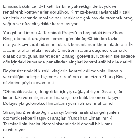
Limana bakılınca, 3-4 katlı bir bina yüksekliğinde büyük ve
rengârenk konteynerler görülüyor. Kırmızı-beyaz raylardaki kızaklı
vinçlerin arasında mavi ve sarı renklerde çok sayıda otomatik araç,
yoğun ve düzenli şekilde kargo taşıyor.
Yangshan Limanı 4. Terminali Projesi'nin başındaki isim Zhang
Bing, otomatik araçların zemine gömülmüş 63 binden fazla
manyetik çivi tarafından net olarak konumlandırıldığını ifade etti. İki
aracın, aralarındaki mesafe 1 metrenin altına düşünce otomatik
olarak durduğuna işaret eden Zhang, görevli sürücülerin ise sadece
ofis içindeki kumanda panelinden vinçleri kontrol ettiğini dile getirdi.
Raylar üzerindeki kızaklı vinçlerin kontrol edilmesinin, limanın
verimliliğini belirgin biçimde artırdığının altını çizen Zhang Bing,
sözlerine şöyle devam etti:
"Otomatik sistem, dengeli bir işleyiş sağlayabiliyor. Sistem, tüm
limandaki verimliliğin artırılması için de kritik bir önem taşıyor.
Dolayısıyla geleneksel limanların yerini alması muhtemel."
Shanghai Zhenhua Ağır Sanayi Şirketi tarafından geliştirilen
otomatik rehberli taşıyıcı araçlar, Yangshan Limanı'nın 4.
Terminali'nin imalat idaresi sistemindeki önemli bir kısmı
oluşturuyor.