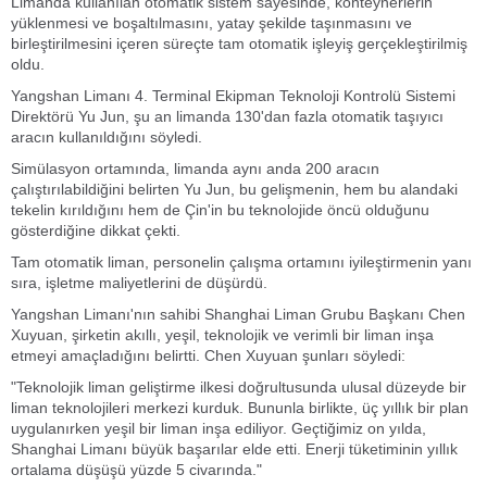
Limanda kullanılan otomatik sistem sayesinde, konteynerlerin
yüklenmesi ve boşaltılmasını, yatay şekilde taşınmasını ve
birleştirilmesini içeren süreçte tam otomatik işleyiş gerçekleştirilmiş
oldu.
Yangshan Limanı 4. Terminal Ekipman Teknoloji Kontrolü Sistemi
Direktörü Yu Jun, şu an limanda 130'dan fazla otomatik taşıyıcı
aracın kullanıldığını söyledi.
Simülasyon ortamında, limanda aynı anda 200 aracın
çalıştırılabildiğini belirten Yu Jun, bu gelişmenin, hem bu alandaki
tekelin kırıldığını hem de Çin'in bu teknolojide öncü olduğunu
gösterdiğine dikkat çekti.
Tam otomatik liman, personelin çalışma ortamını iyileştirmenin yanı
sıra, işletme maliyetlerini de düşürdü.
Yangshan Limanı'nın sahibi Shanghai Liman Grubu Başkanı Chen
Xuyuan, şirketin akıllı, yeşil, teknolojik ve verimli bir liman inşa
etmeyi amaçladığını belirtti. Chen Xuyuan şunları söyledi:
"Teknolojik liman geliştirme ilkesi doğrultusunda ulusal düzeyde bir
liman teknolojileri merkezi kurduk. Bununla birlikte, üç yıllık bir plan
uygulanırken yeşil bir liman inşa ediliyor. Geçtiğimiz on yılda,
Shanghai Limanı büyük başarılar elde etti. Enerji tüketiminin yıllık
ortalama düşüşü yüzde 5 civarında."