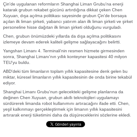
Çin'de uygulanan reformların Shanghai Liman Grubu'na enerji
katarak grubun rekabet gücünü artırdığına dikkat çeken Chen
Xuyuan, dışa açılma politikası sayesinde grubun Çin'de borsaya
açılan ilk liman şirketi, yabancı yatırım alan ilk liman şirketi ve şirket
personeline hisse dağıtan ilk liman şirketi olduğunu vurguladı.
Chen, grubun önümüzdeki yıllarda da dışa açılma politikasını
izlemeye devam ederek kaliteli gelişme sağlayacağını belirtti.
Yangshan Limanı 4. Terminali'nin resmen hizmete girmesinden
sonra, Shanghai Limanı'nın yıllık konteyner kapasitesi 40 milyon
TEU'yu buldu.
ABD'deki tüm limanların toplam yıllık kapasitesine denk gelen bu
miktar, küresel limanların yıllık kapasitesinin de onda birine tekabül
ediyor.
Shanghai Limanı Grubu'nun gelecekteki gelişme planlarına da
değinen Chen Xuyuan, grubun akıllı teknolojileri uygulamayı
sürdürerek limanda robot kullanımını artıracağını ifade etti. Chen,
yeşil kalkınmayı gerçekleştirmek için limanın yıllık kapasitesini
artırarak enerji tüketimini daha da düşüreceklerini sözlerine ekledi.