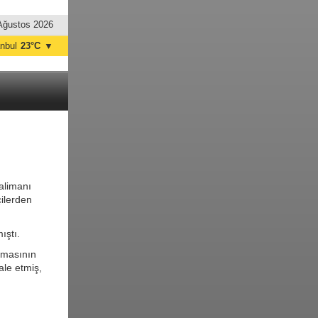
Ağustos 2026
anbul
23°C
▼
nkara
20°C
alimanı
ilerden
ıştı.
anmasının
le etmiş,