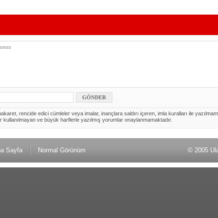
akaret, rencide edici cümleler veya imalar, inançlara saldırı içeren, imla kuralları ile yazılmam
r kullanılmayan ve büyük harflerle yazılmış yorumlar onaylanmamaktadır.
a Sayfa
Normal Görünüm
© 2005 Ul