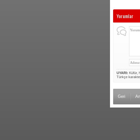
Yorumlar
UYARI:
Küfür, h
Türkçe karakte
Geri
An