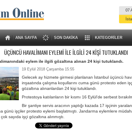
07 
İst
A
ANA SAYFA
SON DAKİKA
KATEGORİLER
ÜÇÜNCÜ HAVALİMANI EYLEMİ İLE İLGİLİ 24 KİŞİ TUTUKLANDI
imanındaki eylem ile ilgili gözaltına alınan 24 kişi tutuklandı.
19 Eylül 2018 Çarşamba 15:55
Gelecek ay hizmete girmesi planlanan İstanbul üçüncü hav
inşaatında çalışma koşullarını cuma günü protesto eden işç
gözaltına alınanlardan 24 kişi tutuklandı.
Protestoya katılanların bir kısmı 16 Eylül'de serbest bırakılm
Bir şantiye servis aracının yaptığı kazada 17 işçinin yaral
 günü işçiler protesto eylemi başlatmıştı. Jandarma eylemlere müdaha
 çok sayıda işçi gözaltına alınmıştı.