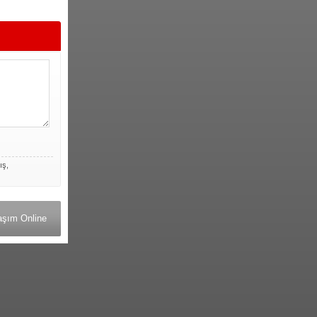
ış,
aşım Online