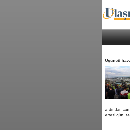
Üçüncü haval
ardından cuma
ertesi gün ise