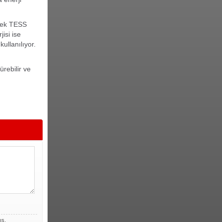
erek TESS
jisi ise
ullanılıyor.
ürebilir ve
ış,