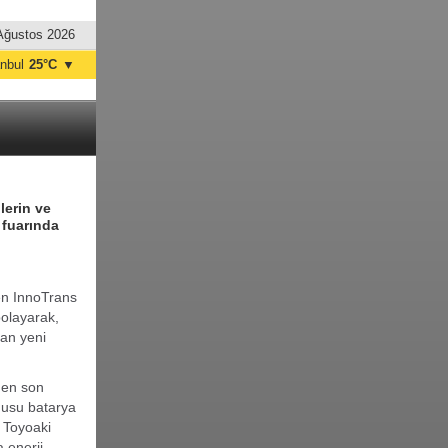
Ağustos 2026
anbul
25°C
▼
nkara
24°C
lerin ve
 fuarında
nen InnoTrans
polayarak,
nan yeni
n en son
onusu batarya
 Toyoaki
a enerji