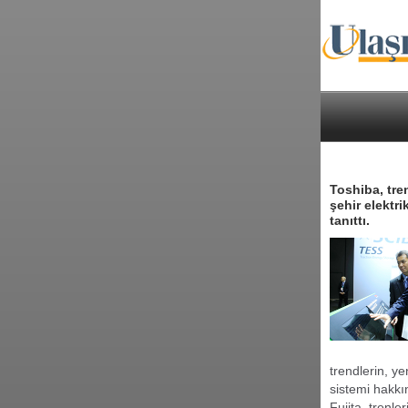
Toshiba, tren
şehir elektr
tanıttı.
trendlerin, ye
sistemi hakkı
Fujita, trenle