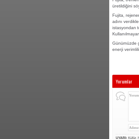
üretildiğini sö
Fujita, rejene
adını verdikle
istasyondan te
Kullanılmayan
Günümüzde gitt
enerji verimlil
Yorumlar
UYARI:
Küfür, h