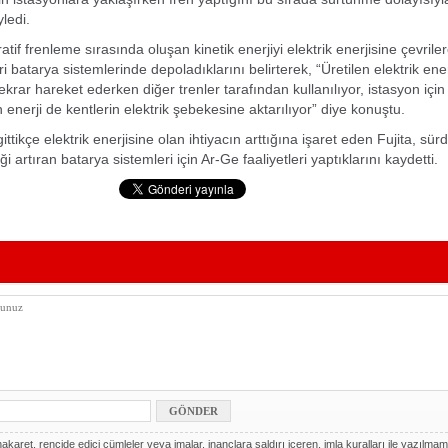
yledi.
ratif frenleme sırasında oluşan kinetik enerjiyi elektrik enerjisine çevril
ri batarya sistemlerinde depoladıklarını belirterek, “Üretilen elektrik ener
krar hareket ederken diğer trenler tarafından kullanılıyor, istasyon için k
 enerji de kentlerin elektrik şebekesine aktarılıyor” diye konuştu.
ikçe elektrik enerjisine olan ihtiyacın arttığına işaret eden Fujita, sürd
iği artıran batarya sistemleri için Ar-Ge faaliyetleri yaptıklarını kaydetti.
akaret, rencide edici cümleler veya imalar, inançlara saldırı içeren, imla kuralları ile yazılmam