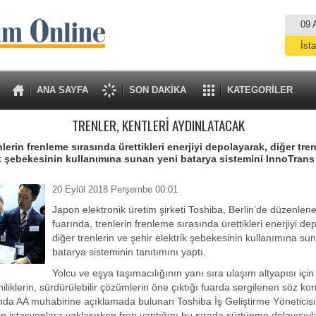
09 
İst
A
ANA SAYFA
SON DAKİKA
KATEGORİLER
TRENLER, KENTLERİ AYDINLATACAK
lerin frenleme sırasında ürettikleri enerjiyi depolayarak, diğer tren
ik şebekesinin kullanımına sunan yeni batarya sistemini InnoTrans
20 Eylül 2018 Perşembe 00:01
Japon elektronik üretim şirketi Toshiba, Berlin’de düzenle
fuarında, trenlerin frenleme sırasında ürettikleri enerjiyi de
diğer trenlerin ve şehir elektrik şebekesinin kullanımına su
batarya sisteminin tanıtımını yaptı.
Yolcu ve eşya taşımacılığının yanı sıra ulaşım altyapısı içi
niliklerin, sürdürülebilir çözümlerin öne çıktığı fuarda sergilenen söz k
nda AA muhabirine açıklamada bulunan Toshiba İş Geliştirme Yöneticisi
rin istasyonlara yaklaşırken fren yaptığını bu sırada sürtünme dolayısıyl