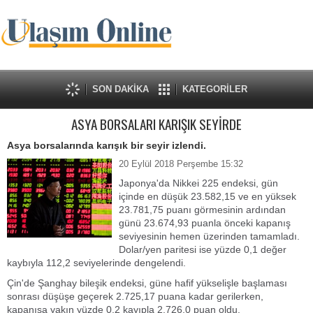
SON DAKİKA
KATEGORİLER
ASYA BORSALARI KARIŞIK SEYİRDE
Asya borsalarında karışık bir seyir izlendi.
20 Eylül 2018 Perşembe 15:32
Japonya'da Nikkei 225 endeksi, gün
içinde en düşük 23.582,15 ve en yüksek
23.781,75 puanı görmesinin ardından
günü 23.674,93 puanla önceki kapanış
seviyesinin hemen üzerinden tamamladı.
Dolar/yen paritesi ise yüzde 0,1 değer
kaybıyla 112,2 seviyelerinde dengelendi.
Çin'de Şanghay bileşik endeksi, güne hafif yükselişle başlaması
sonrası düşüşe geçerek 2.725,17 puana kadar gerilerken,
kapanışa yakın yüzde 0,2 kayıpla 2.726,0 puan oldu.