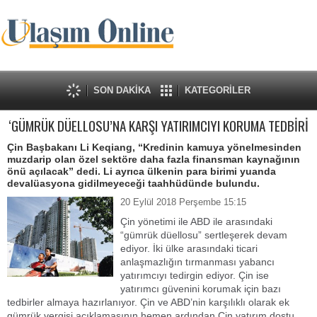
SON DAKİKA
KATEGORİLER
‘GÜMRÜK DÜELLOSU’NA KARŞI YATIRIMCIYI KORUMA TEDBİRİ
Çin Başbakanı Li Keqiang, “Kredinin kamuya yönelmesinden
muzdarip olan özel sektöre daha fazla finansman kaynağının
önü açılacak” dedi. Li ayrıca ülkenin para birimi yuanda
devalüasyona gidilmeyeceği taahhüdünde bulundu.
20 Eylül 2018 Perşembe 15:15
Çin yönetimi ile ABD ile arasındaki
“gümrük düellosu” sertleşerek devam
ediyor. İki ülke arasındaki ticari
anlaşmazlığın tırmanması yabancı
yatırımcıyı tedirgin ediyor. Çin ise
yatırımcı güvenini korumak için bazı
tedbirler almaya hazırlanıyor. Çin ve ABD’nin karşılıklı olarak ek
gümrük vergisi açıklamasının hemen ardından Çin yatırım dostu