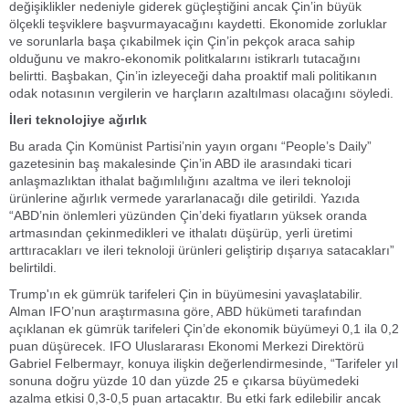
değişiklikler nedeniyle giderek güçleştiğini ancak Çin’in büyük
ölçekli teşviklere başvurmayacağını kaydetti. Ekonomide zorluklar
ve sorunlarla başa çıkabilmek için Çin’in pekçok araca sahip
olduğunu ve makro-ekonomik politkalarını istikrarlı tutacağını
belirtti. Başbakan, Çin’in izleyeceği daha proaktif mali politikanın
odak notasının vergilerin ve harçların azaltılması olacağını söyledi.
İleri teknolojiye ağırlık
Bu arada Çin Komünist Partisi’nin yayın organı “People’s Daily”
gazetesinin baş makalesinde Çin’in ABD ile arasındaki ticari
anlaşmazlıktan ithalat bağımlılığını azaltma ve ileri teknoloji
ürünlerine ağırlık vermede yararlanacağı dile getirildi. Yazıda
“ABD’nin önlemleri yüzünden Çin’deki fiyatların yüksek oranda
artmasından çekinmedikleri ve ithalatı düşürüp, yerli üretimi
arttıracakları ve ileri teknoloji ürünleri geliştirip dışarıya satacakları”
belirtildi.
Trump'ın ek gümrük tarifeleri Çin in büyümesini yavaşlatabilir.
Alman IFO’nun araştırmasına göre, ABD hükümeti tarafından
açıklanan ek gümrük tarifeleri Çin’de ekonomik büyümeyi 0,1 ila 0,2
puan düşürecek. IFO Uluslararası Ekonomi Merkezi Direktörü
Gabriel Felbermayr, konuya ilişkin değerlendirmesinde, “Tarifeler yıl
sonuna doğru yüzde 10 dan yüzde 25 e çıkarsa büyümedeki
azalma etkisi 0,3-0,5 puan artacaktır. Bu etki fark edilebilir ancak