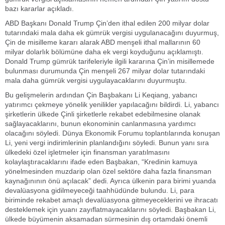
bazı kararlar açıkladı.
ABD Başkanı Donald Trump Çin’den ithal edilen 200 milyar dolar
tutarındaki mala daha ek gümrük vergisi uygulanacağını duyurmuş,
Çin de misilleme kararı alarak ABD menşeli ithal mallarının 60
milyar dolarlık bölümüne daha ek vergi koyduğunu açıklamıştı.
Donald Trump gümrük tarifeleriyle ilgili kararına Çin’in misillemede
bulunması durumunda Çin menşeli 267 milyar dolar tutarındaki
mala daha gümrük vergisi uygulayacaklarını duyurmuştu.
Bu gelişmelerin ardından Çin Başbakanı Li Keqiang, yabancı
yatırımcı çekmeye yönelik yenilikler yapılacağını bildirdi. Li, yabancı
şirketlerin ülkede Çinli şirketlerle rekabet edebilmesine olanak
sağlayacaklarını, bunun ekonominin canlanmasına yardımcı
olacağını söyledi. Dünya Ekonomik Forumu toplantılarında konuşan
Li, yeni vergi indirimlerinin planlandığını söyledi. Bunun yanı sıra
ülkedeki özel işletmeler için finansman yaratılmasını
kolaylaştıracaklarını ifade eden Başbakan, “Kredinin kamuya
yönelmesinden muzdarip olan özel sektöre daha fazla finansman
kaynağınının önü açılacak” dedi. Ayrıca ülkenin para birimi yuanda
devalüasyona gidilmeyeceği taahhüdünde bulundu. Li, para
biriminde rekabet amaçlı devalüasyona gitmeyeceklerini ve ihracatı
desteklemek için yuanı zayıflatmayacaklarını söyledi. Başbakan Li,
ülkede büyümenin aksamadan sürmesinin dış ortamdaki önemli