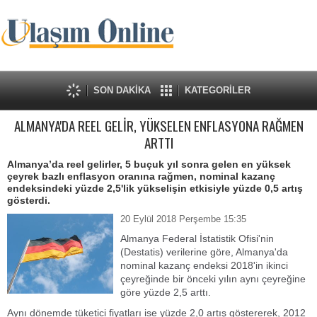
SON DAKİKA
KATEGORİLER
ALMANYA'DA REEL GELİR, YÜKSELEN ENFLASYONA RAĞMEN
ARTTI
Almanya’da reel gelirler, 5 buçuk yıl sonra gelen en yüksek
çeyrek bazlı enflasyon oranına rağmen, nominal kazanç
endeksindeki yüzde 2,5'lik yükselişin etkisiyle yüzde 0,5 artış
gösterdi.
20 Eylül 2018 Perşembe 15:35
Almanya Federal İstatistik Ofisi'nin
(Destatis) verilerine göre, Almanya'da
nominal kazanç endeksi 2018'in ikinci
çeyreğinde bir önceki yılın aynı çeyreğine
göre yüzde 2,5 arttı.
Aynı dönemde tüketici fiyatları ise yüzde 2,0 artış göstererek, 2012