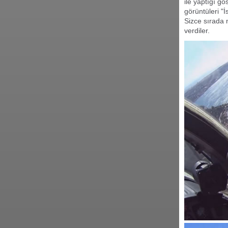
ile yaptığı gö
görüntüleri "
Sizce sırada 
verdiler.