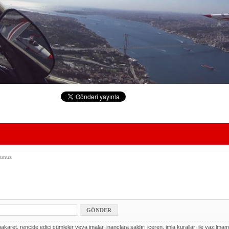
akaret, rencide edici cümleler veya imalar, inançlara saldırı içeren, imla kuralları ile yazılmam