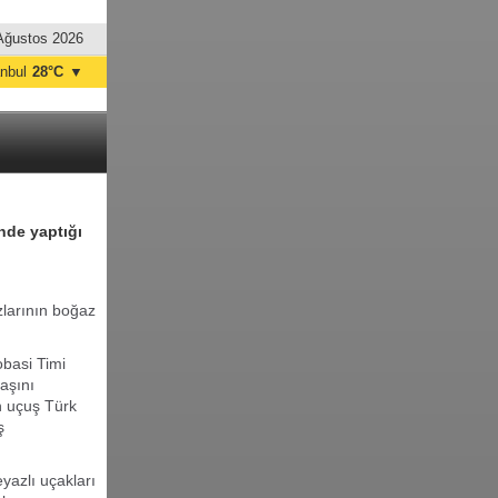
Ağustos 2026
anbul
28°C
▼
nkara
27°C
nde yaptığı
zlarının boğaz
obasi Timi
başını
n uçuş Türk
ş
eyazlı uçakları