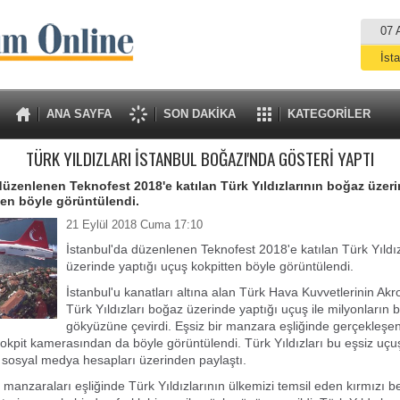
07 
İst
A
ANA SAYFA
SON DAKİKA
KATEGORİLER
TÜRK YILDIZLARI İSTANBUL BOĞAZI'NDA GÖSTERİ YAPTI
düzenlenen Teknofest 2018'e katılan Türk Yıldızlarının boğaz üzeri
en böyle görüntülendi.
21 Eylül 2018 Cuma 17:10
İstanbul'da düzenlenen Teknofest 2018'e katılan Türk Yıldı
üzerinde yaptığı uçuş kokpitten böyle görüntülendi.
İstanbul'u kanatları altına alan Türk Hava Kuvvetlerinin Akr
Türk Yıldızları boğaz üzerinde yaptığı uçuş ile milyonların 
gökyüzüne çevirdi. Eşsiz bir manzara eşliğinde gerçekleşe
 kokpit kamerasından da böyle görüntülendi. Türk Yıldızları bu eşsiz uçu
 sosyal medya hesapları üzerinden paylaştı.
 manzaraları eşliğinde Türk Yıldızlarının ülkemizi temsil eden kırmızı b