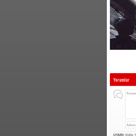
Yorumlar
UYARI:
Küfür, h