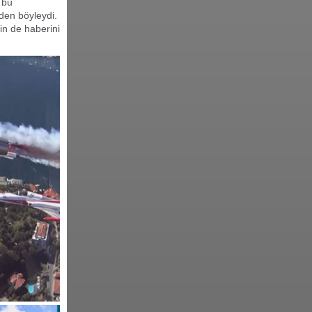
ı bu
den böyleydi.
in de haberini