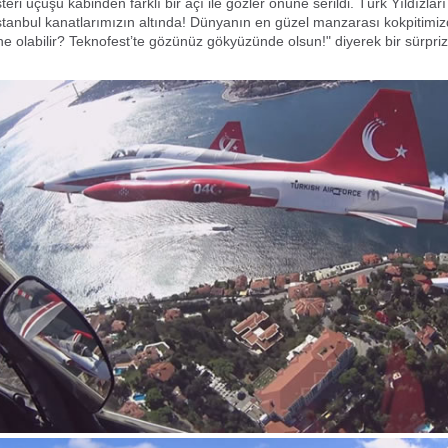
steri uçuşu kabinden farklı bir açı ile gözler önüne serildi. Türk Yıldızlar
İstanbul kanatlarımızın altında! Dünyanın en güzel manzarası kokpitimiz
ne olabilir? Teknofest’te gözünüz gökyüzünde olsun!" diyerek bir sürpriz